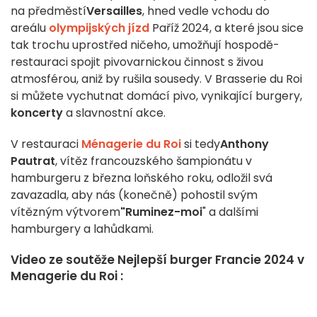
na předměstí
Versailles
, hned vedle vchodu do
areálu
olympijských jízd
Paříž 2024, a které jsou sice
tak trochu uprostřed ničeho, umožňují hospodě-
restauraci spojit pivovarnickou činnost s živou
atmosférou, aniž by rušila sousedy. V Brasserie du Roi
si můžete vychutnat domácí pivo, vynikající burgery,
koncerty
a slavnostní akce.
V restauraci
Ménagerie du Roi
si tedy
Anthony
Pautrat
, vítěz francouzského šampionátu v
hamburgeru z března loňského roku, odložil svá
zavazadla, aby nás (konečně) pohostil svým
vítězným výtvorem
"Ruminez-moi
" a dalšími
hamburgery a lahůdkami.
Video ze soutěže Nejlepší burger Francie 2024 v
Menagerie du Roi :