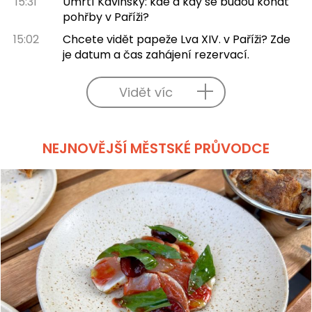
15:31
Úmrtí Kavinsky: kde a kdy se budou konat
pohřby v Paříži?
15:02
Chcete vidět papeže Lva XIV. v Paříži? Zde
je datum a čas zahájení rezervací.
Vidět víc
NEJNOVĚJŠÍ MĚSTSKÉ PRŮVODCE