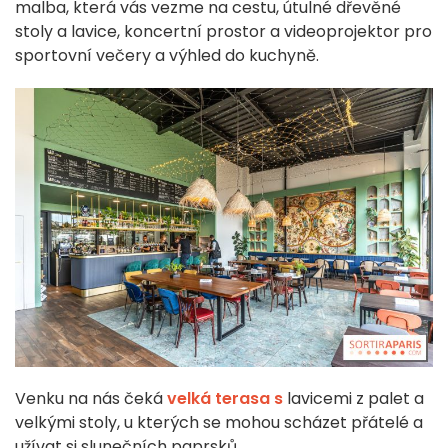
malba, která vás vezme na cestu, útulné dřevěné
stoly a lavice, koncertní prostor a videoprojektor pro
sportovní večery a výhled do kuchyně.
Venku na nás čeká
velká terasa s
lavicemi z palet a
velkými stoly, u kterých se mohou scházet přátelé a
užívat si slunečních paprsků.