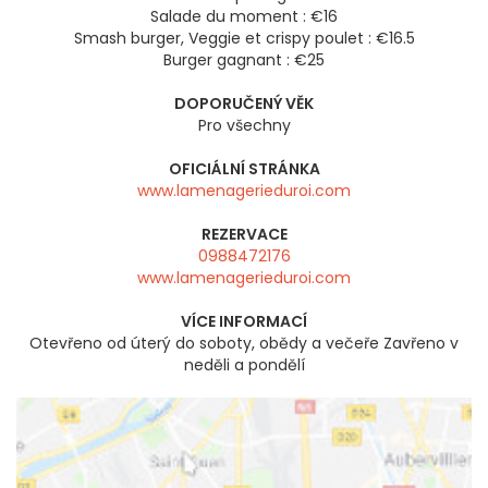
Salade du moment : €16
Smash burger, Veggie et crispy poulet : €16.5
Burger gagnant : €25
DOPORUČENÝ VĚK
Pro všechny
OFICIÁLNÍ STRÁNKA
www.lamenagerieduroi.com
REZERVACE
0988472176
www.lamenagerieduroi.com
VÍCE INFORMACÍ
Otevřeno od úterý do soboty, obědy a večeře Zavřeno v
neděli a pondělí