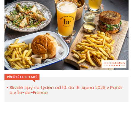
PŘEČTĚTE SI TAKÉ
Skvělé tipy na týden od 10. do 16. srpna 2026 v Paříži
a v Île-de-France