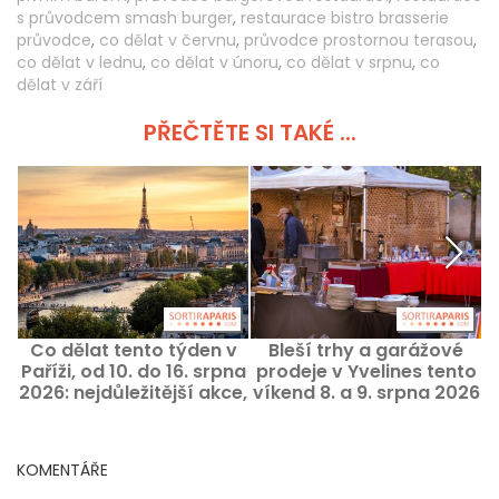
s průvodcem smash burger
,
restaurace bistro brasserie
průvodce
,
co dělat v červnu
,
průvodce prostornou terasou
,
co dělat v lednu
,
co dělat v únoru
,
co dělat v srpnu
,
co
dělat v září
PŘEČTĚTE SI TAKÉ ...
Co dělat tento týden v
Bleší trhy a garážové
C
Paříži, od 10. do 16. srpna
prodeje v Yvelines tento
2026: nejdůležitější akce,
víkend 8. a 9. srpna 2026
které nesmíte minout
– 78
KOMENTÁŘE