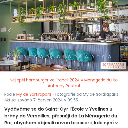
<
>
Nejlepší hamburger ve Francii 2024 v Menagerie du Roi
Anthony Pautrat
Podle
My de Sortiraparis
· Fotografie od My de Sortiraparis ·
Aktualizováno 7. červen 2024 v 09:55
Vydáváme se do Saint-Cyr l'École v Yvelines u
brány do Versailles, přesněji do La Ménagerie du
Roi, abychom objevili novou brasserii, kde nyní v