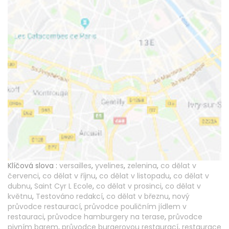
Klíčová slova :
versailles
,
yvelines
,
zelenina
,
co dělat v
červenci
,
co dělat v říjnu
,
co dělat v listopadu
,
co dělat v
dubnu
,
Saint Cyr L Ecole
,
co dělat v prosinci
,
co dělat v
květnu
,
Testováno redakcí
,
co dělat v březnu
,
nový
průvodce restaurací
,
průvodce pouličním jídlem v
restauraci
,
průvodce hamburgery na terase
,
průvodce
pivním barem
,
průvodce burgerovou restaurací
,
restaurace