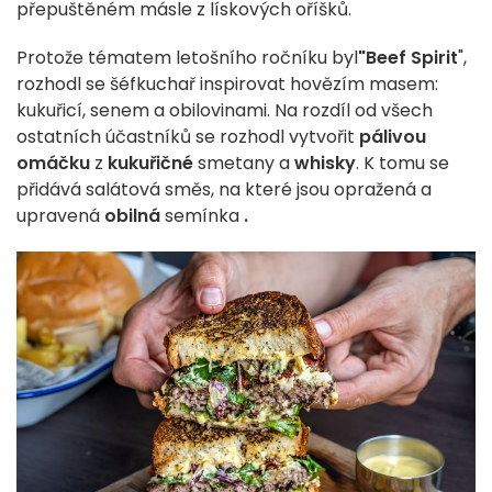
přepuštěném másle z lískových oříšků.
Protože tématem letošního ročníku byl
"Beef Spirit
",
rozhodl se šéfkuchař inspirovat hovězím masem:
kukuřicí, senem a obilovinami. Na rozdíl od všech
ostatních účastníků se rozhodl vytvořit
pálivou
omáčku
z
kukuřičné
smetany a
whisky
. K tomu se
přidává salátová směs, na které jsou opražená a
upravená
obilná
semínka
.