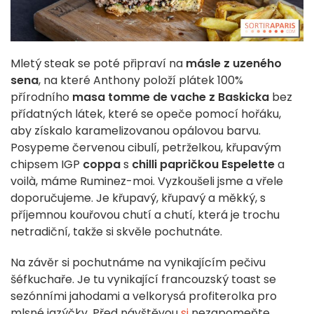
Mletý steak se poté připraví na
másle z uzeného
sena
, na které Anthony položí plátek 100%
přírodního
masa tomme de vache z Baskicka
bez
přídatných látek, které se opeče pomocí hořáku,
aby získalo karamelizovanou opálovou barvu.
Posypeme červenou cibulí, petrželkou, křupavým
chipsem IGP
coppa
s
chilli papričkou Espelette
a
voilà, máme Ruminez-moi. Vyzkoušeli jsme a vřele
doporučujeme. Je křupavý, křupavý a měkký, s
příjemnou kouřovou chutí a chutí, která je trochu
netradiční, takže si skvěle pochutnáte.
Na závěr si pochutnáme na vynikajícím pečivu
šéfkuchaře. Je tu vynikající francouzský toast se
sezónními jahodami a velkorysá profiterolka pro
mlsné jazýčky. Před návštěvou
si
nezapomeňte