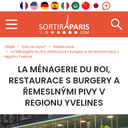
Vítejte
Kde se najíst?
Restaurace
La Ménagerie du Roi, restaurace s burgery a řemeslnými pivy v
regionu Yvelines
LA MÉNAGERIE DU ROI,
RESTAURACE S BURGERY A
ŘEMESLNÝMI PIVY V
REGIONU YVELINES