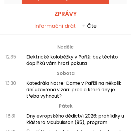
ZPRÁVY
Informační drát
+ Čte
Neděle
12:35
Elektrické koloběžky v Paříži: bez těchto
doplňků vám hrozí pokuta
Sobota
13:30
Katedrála Notre-Dame v Paříži na několik
dní uzavřena v září: proč a které dny je
třeba vyhnout?
Pátek
18:31
Dny evropského dědictví 2026: prohlídky u
kláštera Maubuisson (95), program