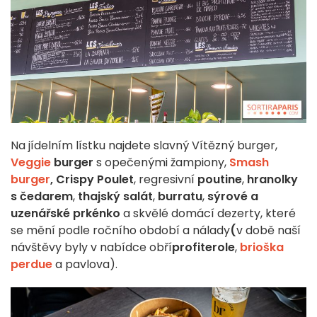
Na jídelním lístku najdete slavný Vítězný burger,
Veggie
burger
s opečenými žampiony,
Smash
burger
,
Crispy Poulet
, regresivní
poutine
,
hranolky
s čedarem
,
thajský salát
,
burratu
,
sýrové a
uzenářské prkénko
a skvělé domácí dezerty, které
se mění podle ročního období a nálady
(
v době naší
návštěvy byly v nabídce obří
profiterole
,
brioška
perdue
a pavlova).