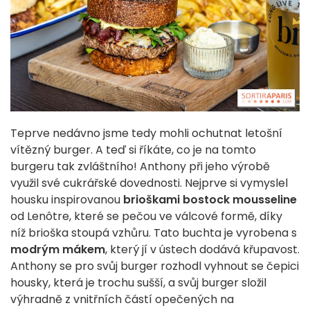
Teprve nedávno jsme tedy mohli ochutnat letošní
vítězný burger. A teď si říkáte, co je na tomto
burgeru tak zvláštního! Anthony při jeho výrobě
využil své cukrářské dovednosti. Nejprve si vymyslel
housku inspirovanou
brioškami bostock mousseline
od Lenôtre, které se pečou ve válcové formě, díky
níž brioška stoupá vzhůru. Tato buchta je vyrobena s
modrým mákem
, který jí v ústech dodává křupavost.
Anthony se pro svůj burger rozhodl vyhnout se čepici
housky, která je trochu sušší, a svůj burger složil
výhradně z vnitřních částí opečených na