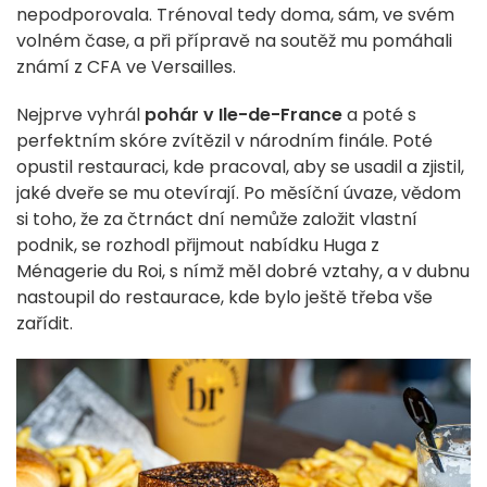
nepodporovala. Trénoval tedy doma, sám, ve svém
volném čase, a při přípravě na soutěž mu pomáhali
známí z CFA ve Versailles.
Nejprve vyhrál
pohár v Ile-de-France
a poté s
perfektním skóre zvítězil v národním finále. Poté
opustil restauraci, kde pracoval, aby se usadil a zjistil,
jaké dveře se mu otevírají. Po měsíční úvaze, vědom
si toho, že za čtrnáct dní nemůže založit vlastní
podnik, se rozhodl přijmout nabídku Huga z
Ménagerie du Roi, s nímž měl dobré vztahy, a v dubnu
nastoupil do restaurace, kde bylo ještě třeba vše
zařídit.