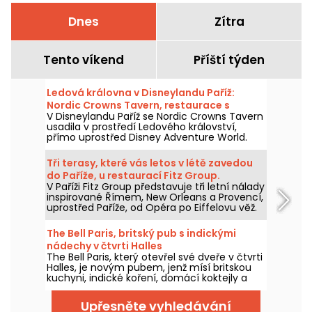
Dnes
Zítra
Tento víkend
Příští týden
Ledová královna v Disneylandu Paříž:
Nordic Crowns Tavern, restaurace s
V Disneylandu Paříž se Nordic Crowns Tavern
autentickými severskými specialitami
usadila v prostředí Ledového království,
přímo uprostřed Disney Adventure World.
Tento nový restaurant, laděný do
skandinávského stylu, nabízí návštěvníkům
Tři terasy, které vás letos v létě zavedou
pokračování zážitku z Arendelle
do Paříže, u restaurací Fitz Group.
prostřednictvím atmosféry, dekorací a
V Paříži Fitz Group představuje tři letní nálady
speciální nabídky jídel připravené právě pro
inspirované Římem, New Orleans a Provencí,
tuto část parku. Vyzkoušeli jsme a máme
uprostřed Paříže, od Opéra po Eiffelovu věž.
vám co povědět!
Každá adresa, díky své terase, nabízí zcela
samostatnou zastávku, aniž byste museli
The Bell Paris, britský pub s indickými
opustit hlavní město.
nádechy v čtvrti Halles
The Bell Paris, který otevřel své dveře v čtvrti
Halles, je novým pubem, jenž mísí britskou
kuchyni, indické koření, domácí koktejly a
řemeslná piva v interiéru navrženém Jimem
Hamiltonem.
Upřesněte vyhledávání