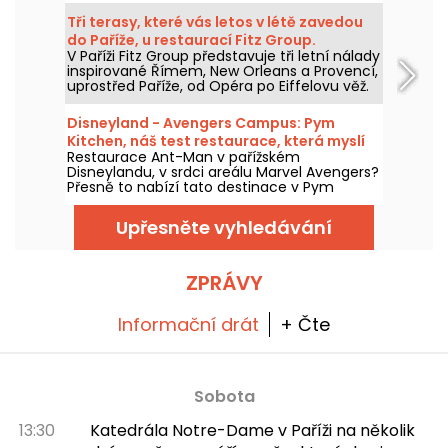
skandinávského stylu, nabízí návštěvníkům
Tři terasy, které vás letos v létě zavedou
pokračování zážitku z Arendelle
do Paříže, u restaurací Fitz Group.
prostřednictvím atmosféry, dekorací a
V Paříži Fitz Group představuje tři letní nálady
speciální nabídky jídel připravené právě pro
inspirované Římem, New Orleans a Provencí,
tuto část parku. Vyzkoušeli jsme a máme
uprostřed Paříže, od Opéra po Eiffelovu věž.
vám co povědět!
Každá adresa, díky své terase, nabízí zcela
samostatnou zastávku, aniž byste museli
Disneyland - Avengers Campus: Pym
opustit hlavní město.
Kitchen, náš test restaurace, která myslí
Restaurace Ant-Man v pařížském
ve velkém i v malém
Disneylandu, v srdci areálu Marvel Avengers?
Přesně to nabízí tato destinace v Pym
Kitchen, novém bufetu "all-you-can-eat" s
neúměrně velkými produkty v obřích nebo
Upřesněte vyhledávání
miniaturních verzích. Je to zábavný a hravý
způsob, jak si vychutnat jídlo pro tuto
příležitost, s pohlcujícím zážitkem v jedné z
laboratoří doktora Hanka Pyma. Vyzkoušeli
ZPRÁVY
jsme to a všechno vám o tom povíme!
Informační drát
+ Čte
Sobota
13:30
Katedrála Notre-Dame v Paříži na několik