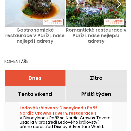
Gastronomické
Romantické restaurace v
restaurace v Paříži, naše
Paříži, naše nejlepší
nejlepší adresy
adresy
KOMENTÁŘE
Dnes
Zítra
Tento víkend
Příští týden
Ledová královna v Disneylandu Paříž:
Nordic Crowns Tavern, restaurace s
V Disneylandu Paříž se Nordic Crowns Tavern
autentickými severskými specialitami
usadila v prostředí Ledového království,
přímo uprostřed Disney Adventure World.
Tento nový restaurant, laděný do