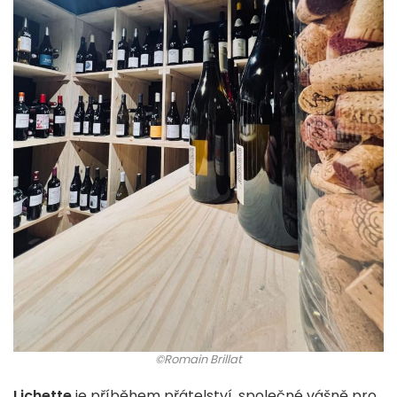
©Romain Brillat
Lichette
je příběhem přátelství, společné vášně pro