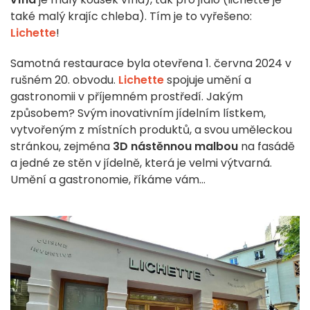
také malý krajíc chleba). Tím je to vyřešeno:
Lichette
!
Samotná restaurace byla otevřena 1. června 2024 v
rušném 20. obvodu.
Lichette
spojuje umění a
gastronomii v příjemném prostředí. Jakým
způsobem? Svým inovativním jídelním lístkem,
vytvořeným z místních produktů, a svou uměleckou
stránkou, zejména
3D nástěnnou malbou
na fasádě
a jedné ze stěn v jídelně, která je velmi výtvarná.
Umění a gastronomie, říkáme vám...