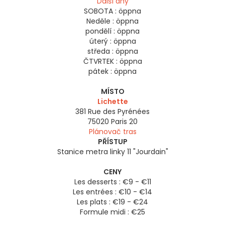
Další dny
SOBOTA :
öppna
Neděle :
öppna
pondělí :
öppna
úterý :
öppna
středa :
öppna
ČTVRTEK :
öppna
pátek :
öppna
MÍSTO
Lichette
381 Rue des Pyrénées
75020
Paris 20
Plánovač tras
PŘÍSTUP
Stanice metra linky 11 "Jourdain"
CENY
Les desserts : €9 - €11
Les entrées : €10 - €14
Les plats : €19 - €24
Formule midi : €25