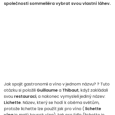
společnosti sommeliéra vybrat svou vlastní láhev.
Jak spojit gastronomii a víno v jednom názvu? ? Tuto
otázku si položili
Guillaume
a
Thibaut
, když zakládali
svou
restauraci
, a nakonec vymysleli jediný název:
Lichette
. Název, který se hodí k oběma světům,
protože lichette lze použít jak pro víno (
lichette
vína
je malý kousek vína), tak pro jídlo (lichette je