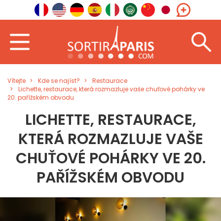
Vítejte
Kde se najíst?
Restaurace
Lichette, restaurace, která rozmazluje vaše chuťové pohárky ve
20. pařížském obvodu
LICHETTE, RESTAURACE,
KTERÁ ROZMAZLUJE VAŠE
CHUŤOVÉ POHÁRKY VE 20.
PAŘÍŽSKÉM OBVODU