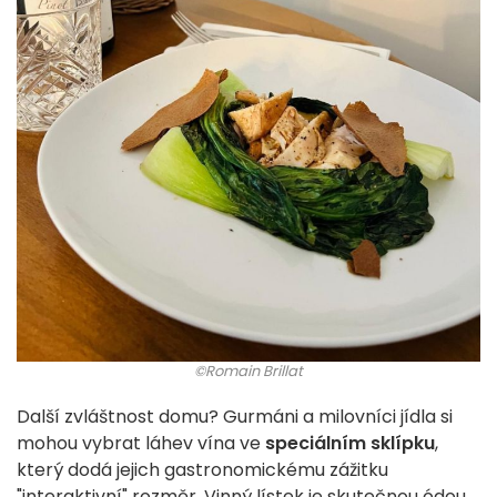
©Romain Brillat
Další zvláštnost domu? Gurmáni a milovníci jídla si
mohou vybrat láhev vína ve
speciálním sklípku
,
který dodá jejich gastronomickému zážitku
"interaktivní" rozměr. Vinný lístek je skutečnou ódou