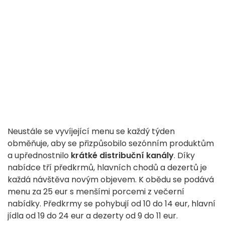
Neustále se vyvíjející menu se každý týden
obměňuje, aby se přizpůsobilo sezónním produktům
a upřednostnilo
krátké distribuční kanály
. Díky
nabídce tří předkrmů, hlavních chodů a dezertů je
každá návštěva novým objevem. K obědu se podává
menu za 25 eur s menšími porcemi z večerní
nabídky. Předkrmy se pohybují od 10 do 14 eur, hlavní
jídla od 19 do 24 eur a dezerty od 9 do 11 eur.