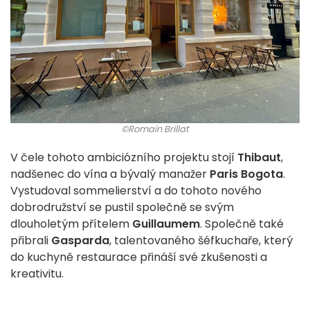
©Romain Brillat
V čele tohoto ambiciózního projektu stojí
Thibaut
,
nadšenec do vína a bývalý manažer
Paris Bogota
.
Vystudoval sommelierství a do tohoto nového
dobrodružství se pustil společně se svým
dlouholetým přítelem
Guillaumem
. Společně také
přibrali
Gasparda
, talentovaného šéfkuchaře, který
do kuchyně restaurace přináší své zkušenosti a
kreativitu.