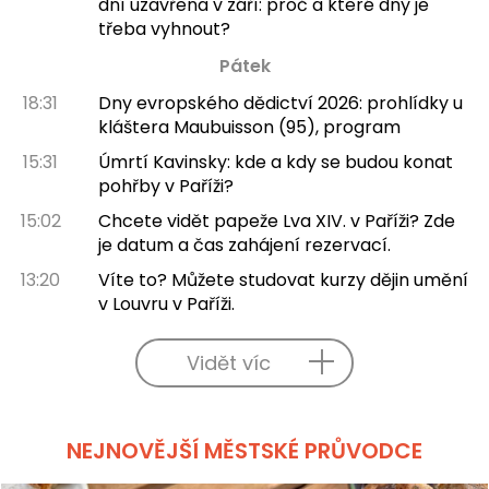
dní uzavřena v září: proč a které dny je
třeba vyhnout?
Pátek
18:31
Dny evropského dědictví 2026: prohlídky u
kláštera Maubuisson (95), program
15:31
Úmrtí Kavinsky: kde a kdy se budou konat
pohřby v Paříži?
15:02
Chcete vidět papeže Lva XIV. v Paříži? Zde
je datum a čas zahájení rezervací.
13:20
Víte to? Můžete studovat kurzy dějin umění
v Louvru v Paříži.
Vidět víc
NEJNOVĚJŠÍ MĚSTSKÉ PRŮVODCE