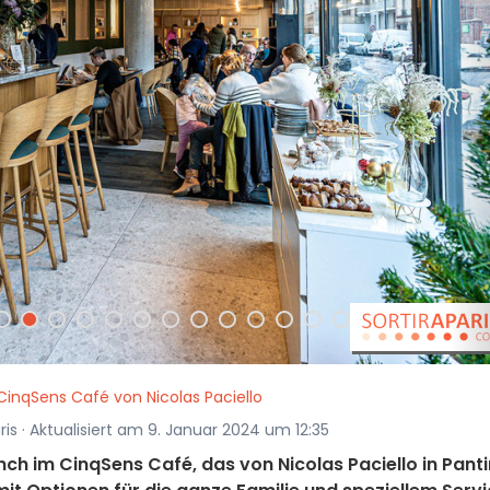
CinqSens Café von Nicolas Paciello
ris · Aktualisiert am 9. Januar 2024 um 12:35
 im CinqSens Café, das von Nicolas Paciello in Panti