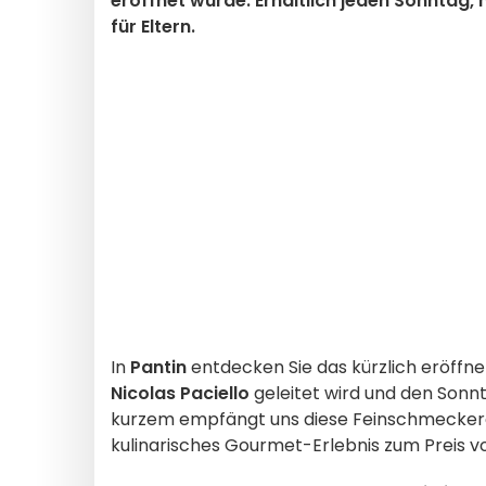
eröffnet wurde. Erhältlich jeden Sonntag, 
für Eltern.
In
Pantin
entdecken Sie das kürzlich eröffn
Nicolas Paciello
geleitet wird und den Sonn
kurzem empfängt uns diese Feinschmeckeradr
kulinarisches Gourmet-Erlebnis zum Preis v