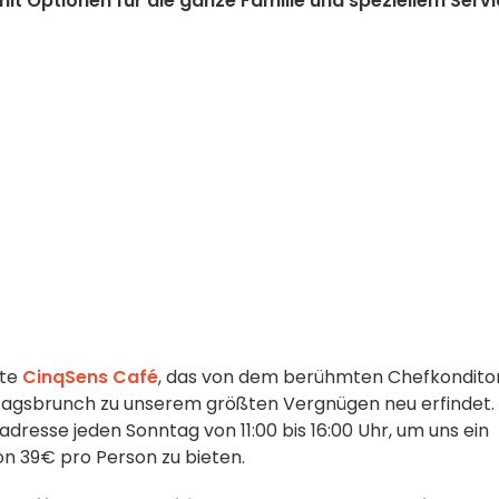
mit Optionen für die ganze Familie und speziellem Serv
ete
CinqSens Café
, das von dem berühmten Chefkondito
tagsbrunch zu unserem größten Vergnügen neu erfindet. 
esse jeden Sonntag von 11:00 bis 16:00 Uhr, um uns ein
on 39€ pro Person zu bieten.