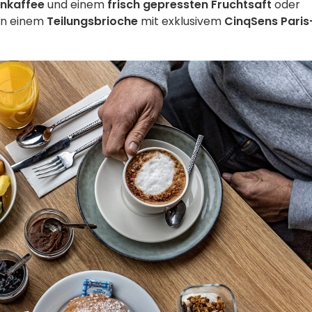
enkaffee
und einem
frisch gepressten Fruchtsaft
oder
on einem
Teilungsbrioche
mit exklusivem
CinqSens Paris