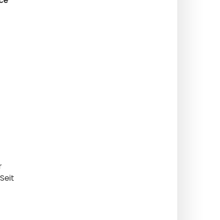
ice
r
Seit