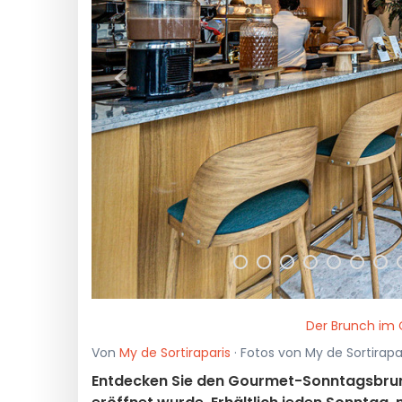
<
Der Brunch im 
Von
My de Sortiraparis
· Fotos von My de Sortirapa
Entdecken Sie den Gourmet-Sonntagsbrunch