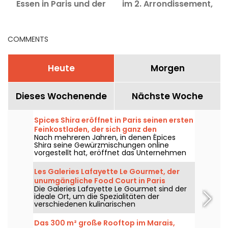
Essen in Paris und der
im 2. Arrondissement,
Region Île-de-France,
das mit seiner
kulinarische Neuigkeiten
knusprigen Panade
der letzten 30 Tage
begeistert
COMMENTS
Heute
Morgen
Dieses Wochenende
Nächste Woche
Spices Shira eröffnet in Paris seinen ersten
Feinkostladen, der sich ganz den
Nach mehreren Jahren, in denen Épices
Gewürzen und der mediterranen Küche
Shira seine Gewürzmischungen online
widmet.
vorgestellt hat, eröffnet das Unternehmen
seine erste stationäre Filiale in Paris. Ab
September 2026 wird die Marke den Marché
Les Galeries Lafayette Le Gourmet, der
Saint-Martin im 10. Arrondissement beziehen
unumgängliche Food Court in Paris
– mit einem Feinkostladen, einem Angebot
Die Galeries Lafayette Le Gourmet sind der
Haussmann
mediterraner Gerichte zum Mitnehmen und
ideale Ort, um die Spezialitäten der
einer Auswahl feiner Produkte aus aller Welt.
verschiedenen kulinarischen
Aushängeschilder der Hauptstadt zu
entdecken. Eine gute Nachricht für
Das 300 m² große Rooftop im Marais,
Feinschmecker, die die köstlichen Theken