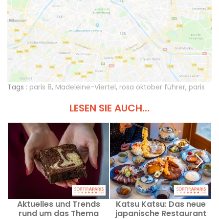
Tags :
paris 8
,
Madeleine-Viertel
,
rosa oktober führer
,
paris
LESEN SIE AUCH...
Aktuelles und Trends
Katsu Katsu: Das neue
rund um das Thema
japanische Restaurant