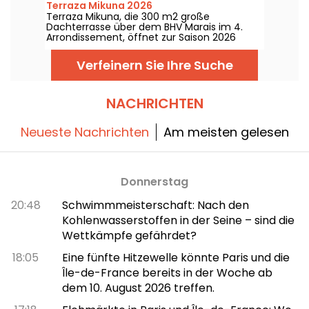
Terraza Mikuna 2026
und Regale dieses Feinkostladens in XXL-
Terraza Mikuna, die 300 m2 große
Version genießen können.
Dachterrasse über dem BHV Marais im 4.
Arrondissement, öffnet zur Saison 2026
wieder ihre Türen – mit einer neu
interpretierten Speisekarte, einem frischen
Verfeinern Sie Ihre Suche
Mittagsangebot und stilvollen Cocktails.
NACHRICHTEN
Neueste Nachrichten
Am meisten gelesen
Donnerstag
20:48
Schwimmmeisterschaft: Nach den
Kohlenwasserstoffen in der Seine – sind die
Wettkämpfe gefährdet?
18:05
Eine fünfte Hitzewelle könnte Paris und die
Île-de-France bereits in der Woche ab
dem 10. August 2026 treffen.