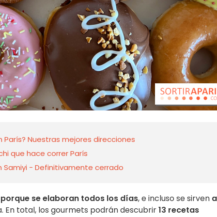
París? Nuestras mejores direcciones
hi que hace correr París
 Samiyi - Definitivamente cerrado
porque se
elaboran todos los días
, e incluso se sirven
a
. En total, los gourmets podrán descubrir
13 recetas