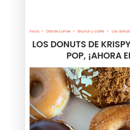
Inicio
Dónde comer
Brunch y cafés
Los donuts
LOS DONUTS DE KRISPY
POP, ¡AHORA E