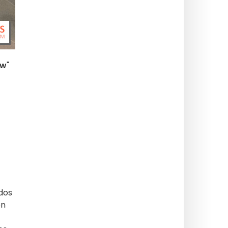
ow
"
idos
en