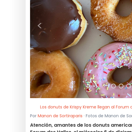
<
Los donuts de Krispy Kreme llegan al Forum 
Por
Manon de Sortiraparis
· Fotos de Manon de Sort
Atención, amantes de los donuts americano