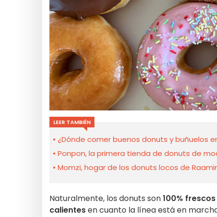
LEER TAMBIÉN
¿Dónde comer buenos donuts y buñuelos en 
Ponpon, la primera tienda de donuts de moc
Momzi, hogar de los donuts locos de Raamin
Naturalmente, los donuts son
100% frescos
calientes
en cuanto la línea está en marcha