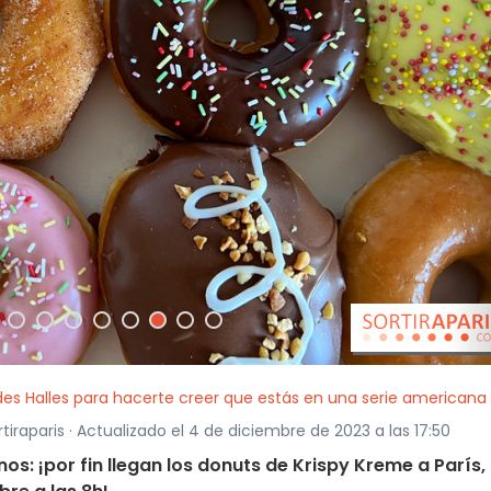
des Halles para hacerte creer que estás en una serie americana
iraparis · Actualizado el 4 de diciembre de 2023 a las 17:50
s: ¡por fin llegan los donuts de Krispy Kreme a París, 