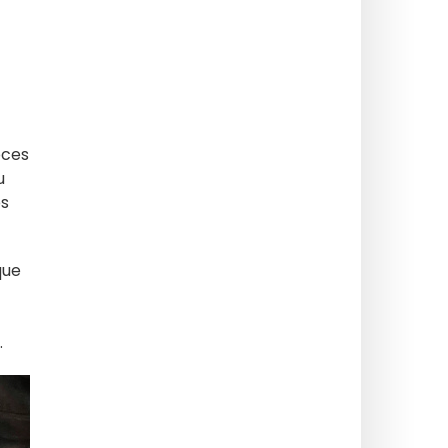
oces
u
os
que
.