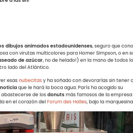
bre a las 8h!
os dibujos animados estadounidenses
, seguro que con
 rosa con virutas multicolores para Homer Simpson, o en s
aseado de azúcar
, no de helado!) en la mano de todos l
tro lado del Atlántico.
 ver esas
nubecitas
y ha soñado con devorarlas sin tener 
noticia
que le hará la boca agua: París ha acogido su
 abastecerse de los
donuts
más famosos de la empresa
ada en el corazón del
Forum des Halles
, bajo la marquesina