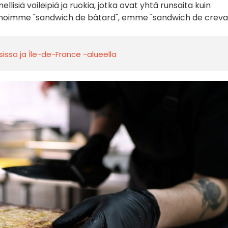
llisiä voileipiä ja ruokia, jotka ovat yhtä runsaita kuin
anoimme "sandwich de bâtard", emme "sandwich de crevar
isissa ja Île-de-France -alueella