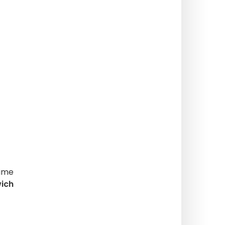
iime
ich
-