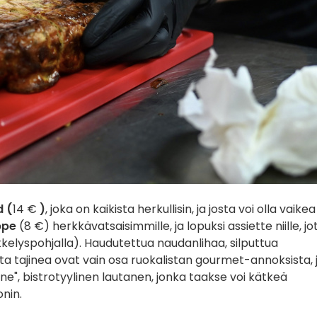
 (
14 €
)
, joka on kaikista herkullisin, ja josta voi olla vaikea
ppe
(8 €) herkkävatsaisimmille, ja lopuksi assiette niille, jo
kelyspohjalla). Haudutettua naudanlihaa, silputtua
ta tajinea ovat vain osa ruokalistan gourmet-annoksista, 
ronne", bistrotyylinen lautanen, jonka taakse voi kätkeä
nin.