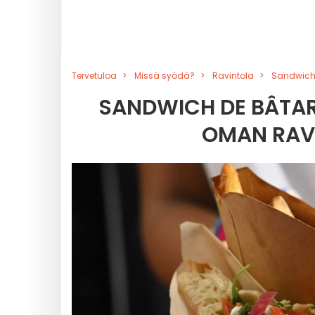
Tervetuloa
Missä syödä?
Ravintola
Sandwich 
SANDWICH DE BÂTA
OMAN RAVI