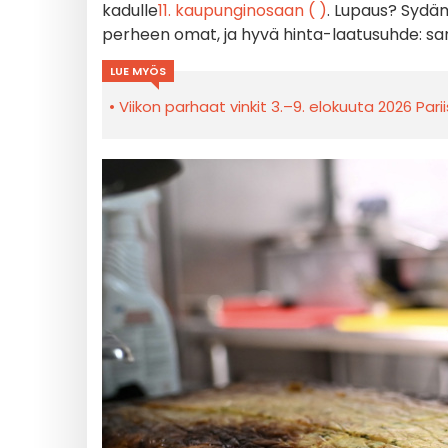
kadulle
11. kaupunginosaan (
)
. Lupaus? Sydäme
perheen omat, ja hyvä hinta-laatusuhde: s
LUE MYÖS
Viikon parhaat vinkit 3.–9. elokuuta 2026 Pari