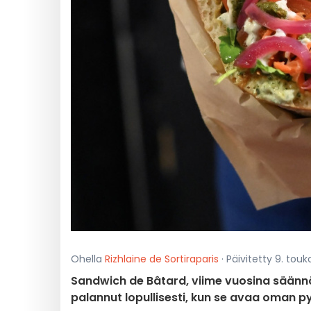
Ohella
Rizhlaine de Sortiraparis
· Päivitetty 9. tou
Sandwich de Bâtard, viime vuosina säännöl
palannut lopullisesti, kun se avaa oman p