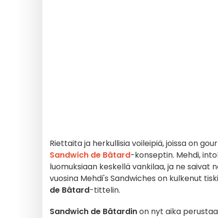
Riettaita ja herkullisia voileipiä, joissa on 
Sandwich de Bâtard
-konseptin. Mehdi, into
luomuksiaan keskellä vankilaa, ja ne saivat 
vuosina Mehdi's Sandwiches on kulkenut tiskil
de Bâtard
-tittelin.
Sandwich de Bâtardin
on nyt aika perusta