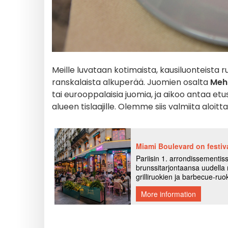
Meille luvataan kotimaista, kausiluonteista 
ranskalaista alkuperää. Juomien osalta
Meh
tai eurooppalaisia juomia, ja aikoo antaa etus
alueen tislaajille. Olemme siis valmiita aloi