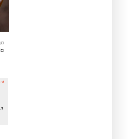
ja
ia