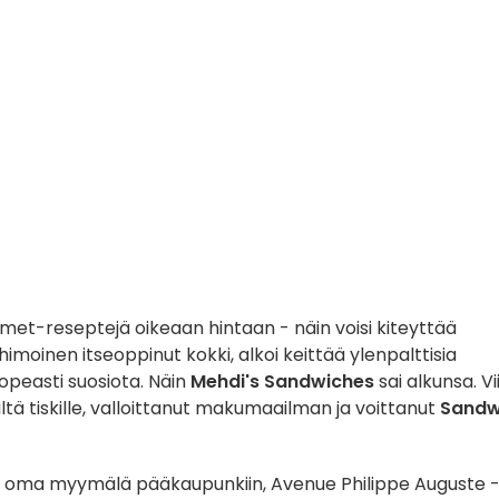
gourmet-reseptejä oikeaan hintaan - näin voisi kiteyttää
himoinen itseoppinut kokki, alkoi keittää ylenpalttisia
nopeasti suosiota. Näin
Mehdi's Sandwiches
sai alkunsa. V
tä tiskille, valloittanut makumaailman ja voittanut
Sandw
a oma myymälä pääkaupunkiin, Avenue Philippe Auguste 