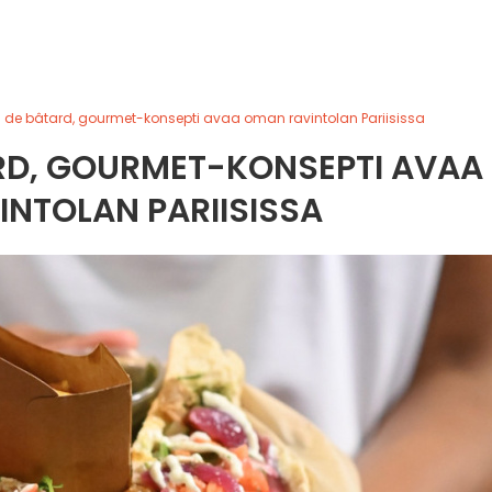
de bâtard, gourmet-konsepti avaa oman ravintolan Pariisissa
RD, GOURMET-KONSEPTI AVAA
NTOLAN PARIISISSA