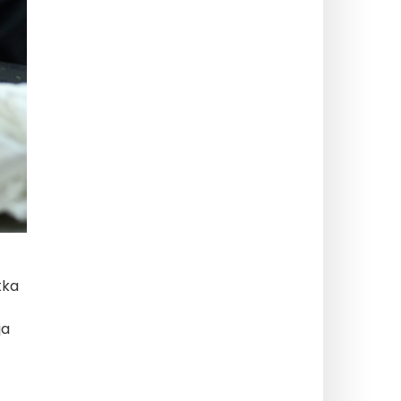
tka
ja