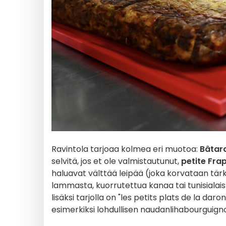
Ravintola tarjoaa kolmea eri muotoa:
Bâtard
selvitä, jos et ole valmistautunut,
petite Fra
haluavat välttää leipää (joka korvataan tärk
lammasta, kuorrutettua kanaa tai tunisialais
lisäksi tarjolla on "les petits plats de la da
esimerkiksi lohdullisen naudanlihabourguigno