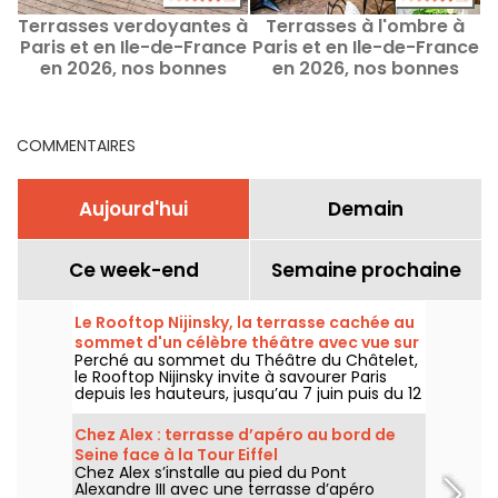
Terrasses verdoyantes à
Terrasses à l'ombre à
Paris et en Ile-de-France
Paris et en Ile-de-France
P
en 2026, nos bonnes
en 2026, nos bonnes
adresses bucoliques
adresses ombragées
COMMENTAIRES
Aujourd'hui
Demain
Ce week-end
Semaine prochaine
Le Rooftop Nijinsky, la terrasse cachée au
sommet d'un célèbre théâtre avec vue sur
Perché au sommet du Théâtre du Châtelet,
Paris
le Rooftop Nijinsky invite à savourer Paris
depuis les hauteurs, jusqu’au 7 juin puis du 12
juillet au 21 septembre 2026, entre terrasse
panoramique, cocktails, cuisine toute la
Chez Alex : terrasse d’apéro au bord de
journée et DJ sets jusqu’au bout de la nuit.
Seine face à la Tour Eiffel
Chez Alex s’installe au pied du Pont
Alexandre III avec une terrasse d’apéro