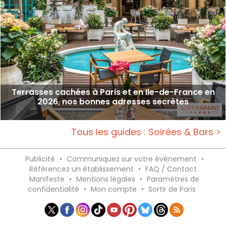
Terrasses cachées à Paris et en Ile-de-France en
2026, nos bonnes adresses secrètes
Tous les guides : Soirées & Bars >
Publicité
•
Communiquez sur votre événement
•
Référencez un établissement
•
FAQ / Contact
Manifeste
•
Mentions légales
•
Paramètres de
confidentialité
•
Mon compte
•
Sortir de Paris