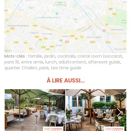
Mots-clés :
famille
,
jardin
,
cocktails
,
cristal room baccarat
,
paris 16
,
entre amis
,
lunch
,
adultcontent
,
afterwork guide
,
quartier Chaillot
,
paris
,
tea time guide
À LIRE AUSSI...