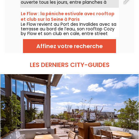
ouverte tous les jours, entre planches à
partager, cocktails, vue sur la Seine et
ambiance d’été face à la Tour Eiffel.
Le Flow : la péniche estivale avec rooftop
et club sur la Seine à Paris
Le Flow revient au Port des Invalides avec sa
terrasse au bord de l’eau, son rooftop Cozy
by Flow et son club en cale, entre street
food, cocktails, DJ sets et soirées d’été sur la
Seine.
Affinez votre recherche
LES DERNIERS CITY-GUIDES