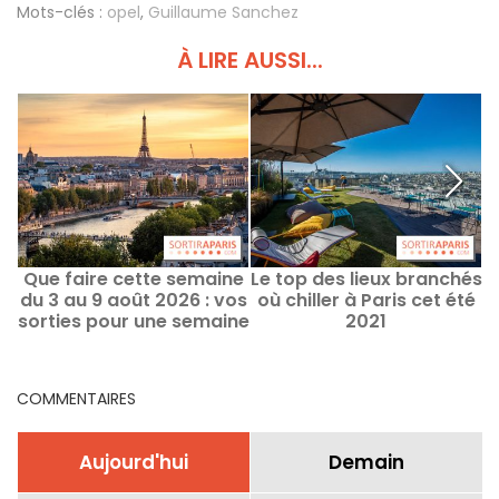
Mots-clés :
opel
,
Guillaume Sanchez
À LIRE AUSSI...
Que faire cette semaine
Le top des lieux branchés
L
du 3 au 9 août 2026 : vos
où chiller à Paris cet été
sorties pour une semaine
2021
remplie à Paris
COMMENTAIRES
Aujourd'hui
Demain