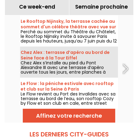
Ce week-end
Semaine prochaine
Le Rooftop Nijinsky, la terrasse cachée au
sommet d'un célèbre théâtre avec vue sur
Perché au sommet du Théâtre du Châtelet,
Paris
le Rooftop Nijinsky invite à savourer Paris
depuis les hauteurs, jusqu’au 7 juin puis du 12
juillet au 21 septembre 2026, entre terrasse
panoramique, cocktails, cuisine toute la
Chez Alex : terrasse d’apéro au bord de
journée et DJ sets jusqu’au bout de la nuit.
Seine face à la Tour Eiffel
Chez Alex s’installe au pied du Pont
Alexandre III avec une terrasse d’apéro
ouverte tous les jours, entre planches à
partager, cocktails, vue sur la Seine et
ambiance d’été face à la Tour Eiffel.
Le Flow : la péniche estivale avec rooftop
et club sur la Seine à Paris
Le Flow revient au Port des Invalides avec sa
terrasse au bord de l’eau, son rooftop Cozy
by Flow et son club en cale, entre street
food, cocktails, DJ sets et soirées d’été sur la
Seine.
Affinez votre recherche
LES DERNIERS CITY-GUIDES