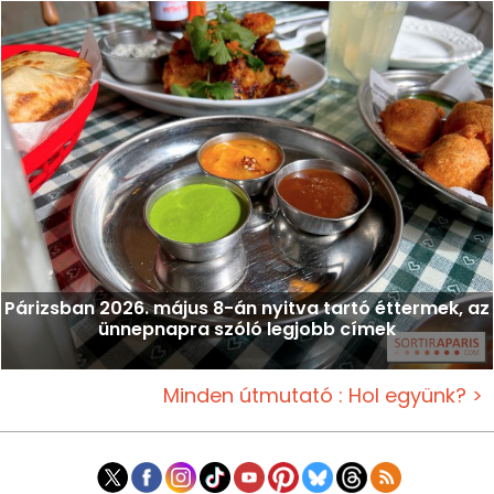
Párizsban 2026. május 8-án nyitva tartó éttermek, az
ünnepnapra szóló legjobb címek
Minden útmutató : Hol együnk? >