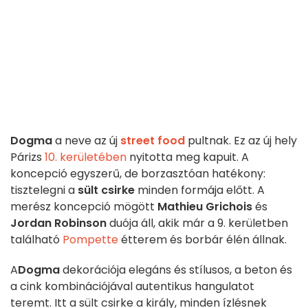
Dogma
a neve az új
street food
pultnak. Ez az új hely
Párizs
10. kerületében
nyitotta meg kapuit. A
koncepció egyszerű, de borzasztóan hatékony:
tisztelegni a
sült csirke
minden formája előtt. A
merész koncepció mögött
Mathieu Grichois
és
Jordan Robinson
duója áll, akik már a 9. kerületben
található
Pompette
étterem és borbár élén állnak.
A
Dogma
dekorációja elegáns és stílusos, a beton és
a cink kombinációjával autentikus hangulatot
teremt. Itt a sült csirke a király, minden ízlésnek