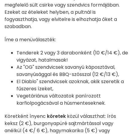
megfelelő sült csirke vagy szendvics formájában.
Ezeket az ételeket helyben, a pultnál is
fogyaszthatja, vagy elvitelre is elhozhatja őket a
szabadban.
Íme a menüválaszték:
Tenderek 2 vagy 3 darabonként (10 €/14 €), de
vigyázat, hatalmasak!
Az "OG" szendvicsek savanyú káposztával,
savanyúsággal és BBQ-szósszal (12 €/13 €),
El Diablo" szendvicsek azoknak, akik szeretik a
fűszeres ízeket,
Vegetáriánus változatok panírozott
karfiolpogácsával a húsmenteseknek.
Köretként ínyenc
köretek
közül választhat: írós
keksz (2 €), burgonyapüré sajtmártással vagy
anélkül (4 €/ 6 €), hagymakarika (5 €) vagy