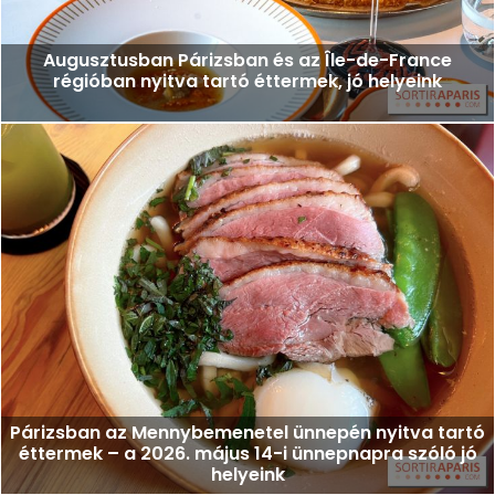
Augusztusban Párizsban és az Île-de-France
régióban nyitva tartó éttermek, jó helyeink
Párizsban az Mennybemenetel ünnepén nyitva tartó
éttermek – a 2026. május 14-i ünnepnapra szóló jó
helyeink