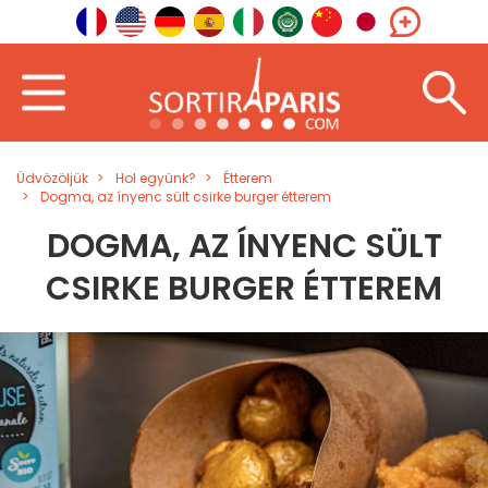
Üdvözöljük
Hol együnk?
Étterem
Dogma, az ínyenc sült csirke burger étterem
DOGMA, AZ ÍNYENC SÜLT
CSIRKE BURGER ÉTTEREM