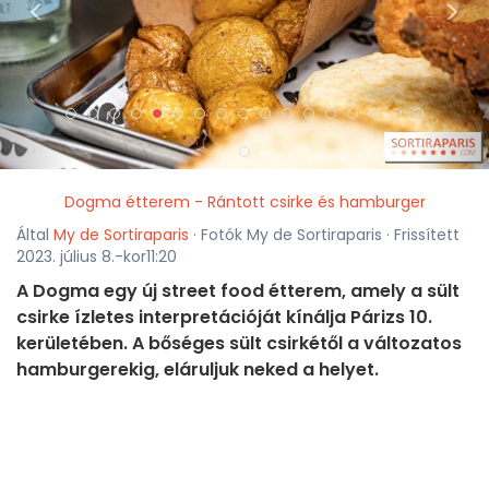
<
>
Dogma étterem - Rántott csirke és hamburger
Által
My de Sortiraparis
· Fotók My de Sortiraparis · Frissített
2023. július 8.-kor11:20
A Dogma egy új street food étterem, amely a sült
csirke ízletes interpretációját kínálja Párizs 10.
kerületében. A bőséges sült csirkétől a változatos
hamburgerekig, eláruljuk neked a helyet.