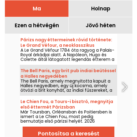
Ma
Holnap
Ezen a hétvégén
Jövő héten
Párizs nagy éttermeinek rövid története:
Le Grand Véfour, a neoklasszikus
A Le Grand Véfour 1784 óta ragyog a Palais-
művészet ékköve
Royal árkádjai alatt. A Napóleon, Hugo és
Colette által látogatott legendás étterem a
francia haute cuisine megtestesítője
neoklasszikus környezetben.
The Bell Paris, egy brit pub indiai beütéssel
a Halles negyedében
The Bell Paris, amely megnyitotta kapuit a
Halles negyedben, egy új kocsma, amely
ötvözi a brit konyhát, az indiai fűszereket, a
házi koktélokat és a kézműves söröket egy
olyan dekorral, amelyet Jim Hamilton
Le Chien Fou, a Tours-i bisztró, megnyitja
tervezett.
első éttermét Párizsban
Már Toursban, Orléansban és Poitiersben is
ismert a Le Chien Fou, most pedig
bemutatja első párizsi helyét. 2026
szeptemberének közepétől ez a bisztró,
amelyet a házias konyhájáról, a megosztott
Pontosítsa a keresést
fogásokról és a borkincséről ismernek,