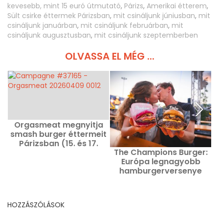
kevesebb, mint 15 euró útmutató
,
Párizs
,
Amerikai étterem
,
Sült csirke éttermek Párizsban
,
mit csináljunk júniusban
,
mit
csináljunk januárban
,
mit csináljunk februárban
,
mit
csináljunk augusztusban
,
mit csináljunk szeptemberben
OLVASSA EL MÉG ...
Orgasmeat megnyitja
smash burger éttermeit
Párizsban (15. és 17.
The Champions Burger:
kerületben)
Európa legnagyobb
hamburgerversenye
Párizs közelében
HOZZÁSZÓLÁSOK