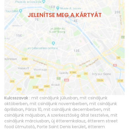
JELENÍTSE MEG A KÁRTYÁT
Kulcsszavak :
mit csináljunk júliusban
,
mit csináljunk
októberben
,
mit csináljunk novemberben
,
mit csináljunk
áprilisban
,
Párizs 10
,
mit csináljunk decemberben
,
mit
csináljunk májusban
,
A szerkesztőség által tesztelve
,
mit
csináljunk márciusban
,
új étteremkalauz
,
étterem street
food útmutató
,
Porte Saint Denis kerület
,
étterem