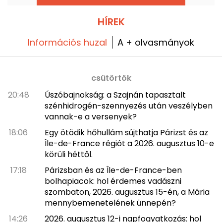
megnyitja kapuit a rue Feydeau-n, Párizs 2.
kerületében.
HÍREK
Információs huzal
A + olvasmányok
csütörtök
20:48
Úszóbajnokság: a Szajnán tapasztalt
szénhidrogén-szennyezés után veszélyben
vannak-e a versenyek?
18:06
Egy ötödik hőhullám sújthatja Párizst és az
Île-de-France régiót a 2026. augusztus 10-e
körüli héttől.
17:18
Párizsban és az Île-de-France-ben
bolhapiacok: hol érdemes vadászni
szombaton, 2026. augusztus 15-én, a Mária
mennybemenetelének ünnepén?
14:26
2026. augusztus 12-i napfogyatkozás: hol