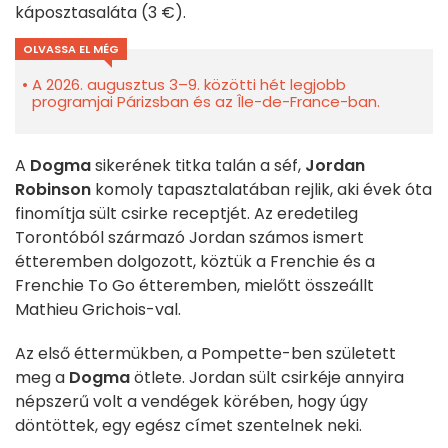
káposztasaláta (3 €).
OLVASSA EL MÉG
A 2026. augusztus 3–9. közötti hét legjobb
programjai Párizsban és az Île-de-France-ban.
A
Dogma
sikerének titka talán a séf,
Jordan
Robinson
komoly tapasztalatában rejlik, aki évek óta
finomítja sült csirke receptjét. Az eredetileg
Torontóból származó Jordan számos ismert
étteremben dolgozott, köztük a Frenchie és a
Frenchie To Go étteremben, mielőtt összeállt
Mathieu Grichois-val.
Az első éttermükben, a Pompette-ben született
meg a
Dogma
ötlete. Jordan sült csirkéje annyira
népszerű volt a vendégek körében, hogy úgy
döntöttek, egy egész címet szentelnek neki.