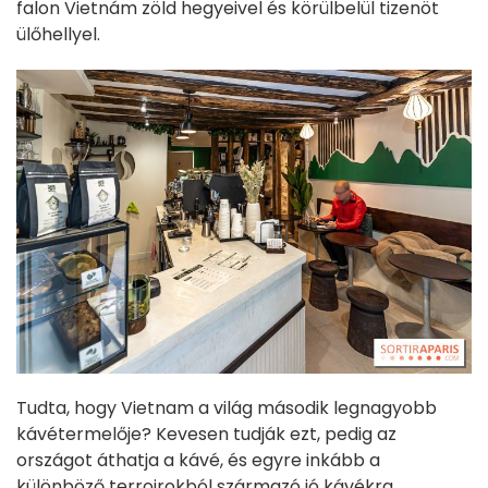
falon Vietnám zöld hegyeivel és körülbelül tizenöt
ülőhellyel.
Tudta, hogy Vietnam a világ második legnagyobb
kávétermelője? Kevesen tudják ezt, pedig az
országot áthatja a kávé, és egyre inkább a
különböző terroirokból származó jó kávékra