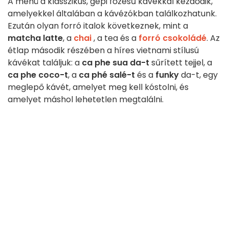
A menü a klasszikus, gépi főzésű kávékkal kezdődik,
amelyekkel általában a kávézókban találkozhatunk.
Ezután olyan forró italok következnek, mint a
matcha latte
, a
chai
, a tea és a
forró csokoládé
. Az
étlap második részében a híres vietnami stílusú
kávékat találjuk: a
ca phe sua da-t
sűrített tejjel, a
ca phe coco-t
, a
ca phé salé-t
és a
funky
da-t, egy
meglepő kávét, amelyet meg kell kóstolni, és
amelyet máshol lehetetlen megtalálni.