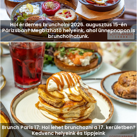
Hol érdemes bruncholni 2026. augusztus 15-én
Párizsban? Megbízható helyeink, ahol ünnepnapon is
bruncholhatunk.
Brunch Paris 17: Hol lehet brunchozni a 17. kerületben?
Kedvenc helyeink és tippjeink