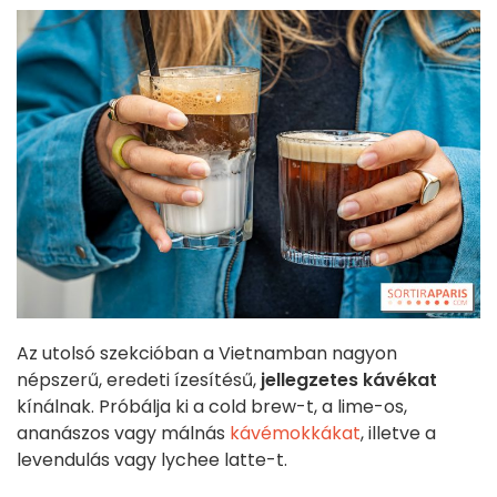
Az utolsó szekcióban a Vietnamban nagyon
népszerű, eredeti ízesítésű,
jellegzetes kávékat
kínálnak. Próbálja ki a cold brew-t, a lime-os,
ananászos vagy málnás
kávémokkákat
, illetve a
levendulás vagy lychee latte-t.