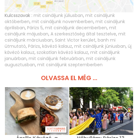
Kulcsszavak :
mit csináljunk júliusban
,
mit csináljunk
októberben
,
mit csináljunk novemberben
,
mit csináljunk
áprilisban
,
Párizs 5
,
mit csináljunk decemberben
,
mit
csináljunk májusban
,
A szerkesztőség által tesztelve
,
mit
csináljunk márciusban
,
Saint Victor kerület
,
banh mi
útmutató
,
Párizs
,
kávézó kalauz
,
mit csináljunk júniusban
,
új
kávézó kalauz
,
szokatlan kávézó kalauz
,
mit csináljunk
januárban
,
mit csináljunk februárban
,
mit csináljunk
augusztusban
,
mit csináljunk szeptemberben
OLVASSA EL MÉG ...