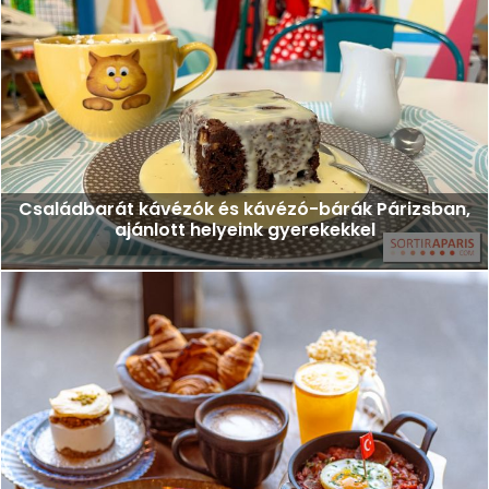
Családbarát kávézók és kávézó-bárák Párizsban,
ajánlott helyeink gyerekekkel