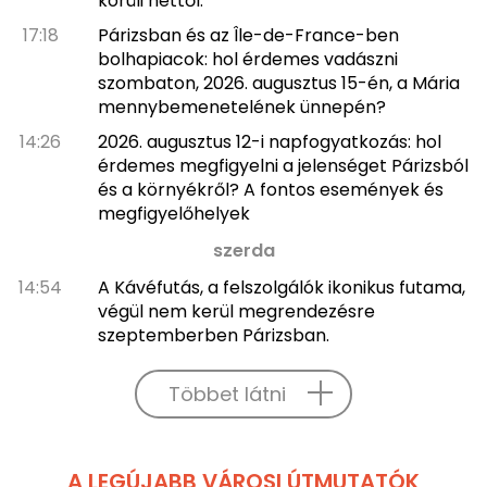
körüli héttől.
17:18
Párizsban és az Île-de-France-ben
bolhapiacok: hol érdemes vadászni
szombaton, 2026. augusztus 15-én, a Mária
mennybemenetelének ünnepén?
14:26
2026. augusztus 12-i napfogyatkozás: hol
érdemes megfigyelni a jelenséget Párizsból
és a környékről? A fontos események és
megfigyelőhelyek
szerda
14:54
A Kávéfutás, a felszolgálók ikonikus futama,
végül nem kerül megrendezésre
szeptemberben Párizsban.
Többet látni
A LEGÚJABB VÁROSI ÚTMUTATÓK