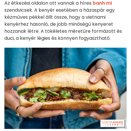
Az étkezési oldalon ott vannak a híres
banh mi
szendvicsek. A kenyér esetében a házaspár egy
kézműves pékkel állt össze, hogy a vietnami
kenyérhez hasonló, de jobb minőségű kenyeret
hozzanak létre. A tökéletes méretűre formázott és
duci, a kenyér légies és könnyen fogyasztható.