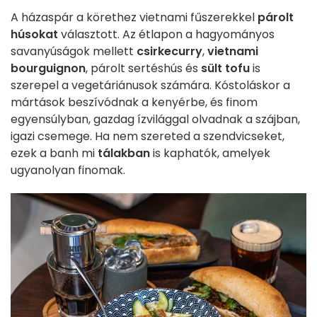
A házaspár a körethez vietnami fűszerekkel
párolt
húsokat
választott. Az étlapon a hagyományos
savanyúságok mellett
csirkecurry
,
vietnami
bourguignon
, párolt sertéshús és
sült tofu
is
szerepel a vegetáriánusok számára. Kóstoláskor a
mártások beszívódnak a kenyérbe, és finom
egyensúlyban, gazdag ízvilággal olvadnak a szájban,
igazi csemege. Ha nem szereted a szendvicseket,
ezek a banh mi
tálakban
is kaphatók, amelyek
ugyanolyan finomak.