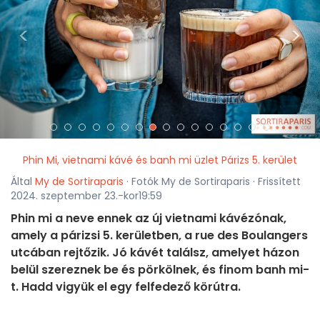
<
>
Phin Mi, vietnami kávé és banh mi üzlet Párizs 5. kerület
Által
My de Sortiraparis
· Fotók My de Sortiraparis · Frissített
2024. szeptember 23.-kor19:59
Phin mi a neve ennek az új vietnami kávézónak,
amely a párizsi 5. kerületben, a rue des Boulangers
utcában rejtőzik. Jó kávét találsz, amelyet házon
belül szereznek be és pörkölnek, és finom banh mi-
t. Hadd vigyük el egy felfedező körútra.