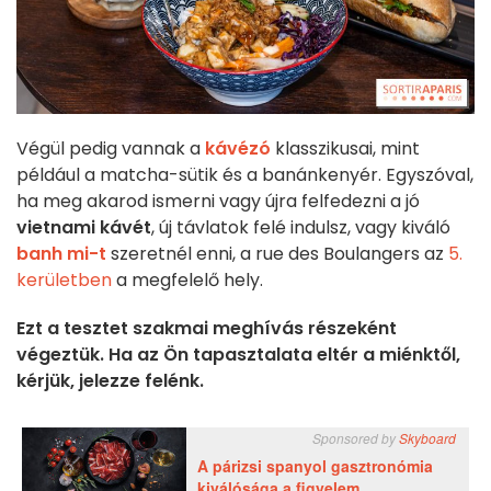
Végül pedig vannak a
kávézó
klasszikusai, mint
például a matcha-sütik és a banánkenyér. Egyszóval,
ha meg akarod ismerni vagy újra felfedezni a jó
vietnami kávét
, új távlatok felé indulsz, vagy kiváló
banh mi-t
szeretnél enni, a rue des Boulangers az
5.
kerületben
a megfelelő hely.
Ezt a tesztet szakmai meghívás részeként
végeztük. Ha az Ön tapasztalata eltér a miénktől,
kérjük, jelezze felénk.