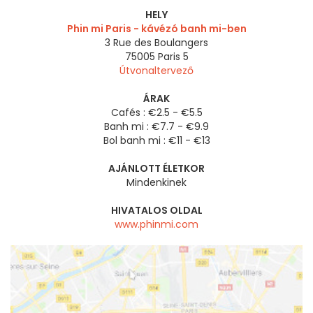
HELY
Phin mi Paris - kávézó banh mi-ben
3 Rue des Boulangers
75005
Paris 5
Útvonaltervező
ÁRAK
Cafés : €2.5 - €5.5
Banh mi : €7.7 - €9.9
Bol banh mi : €11 - €13
AJÁNLOTT ÉLETKOR
Mindenkinek
HIVATALOS OLDAL
www.phinmi.com