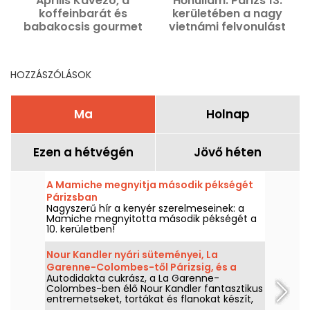
Április Kávézó, a
Hőhullám: Párizs 13.
B
koffeinbarát és
kerületében a nagy
babakocsis gourmet
vietnámi felvonulást
kávézó, cocooning-
elhalasztják.
szünetért a 10.
kerületben.
HOZZÁSZÓLÁSOK
Ma
Holnap
Ezen a hétvégén
Jövő héten
A Mamiche megnyitja második pékségét
Párizsban
Nagyszerű hír a kenyér szerelmeseinek: a
Mamiche megnyitotta második pékségét a
10. kerületben!
Nour Kandler nyári süteményei, La
Garenne-Colombes-től Párizsig, és a
Autodidakta cukrász, a La Garenne-
műhelyei
Colombes-ben élő Nour Kandler fantasztikus
entremetseket, tortákat és flanokat készít,
mindent otthon készítve, egyedi