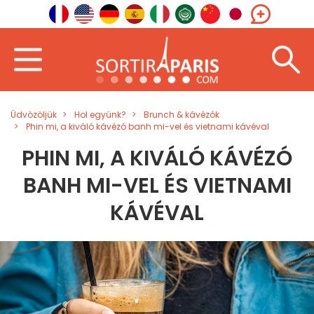
Üdvözöljük
Hol együnk?
Brunch & kávézók
Phin mi, a kiváló kávézó banh mi-vel és vietnami kávéval
PHIN MI, A KIVÁLÓ KÁVÉZÓ
BANH MI-VEL ÉS VIETNAMI
KÁVÉVAL