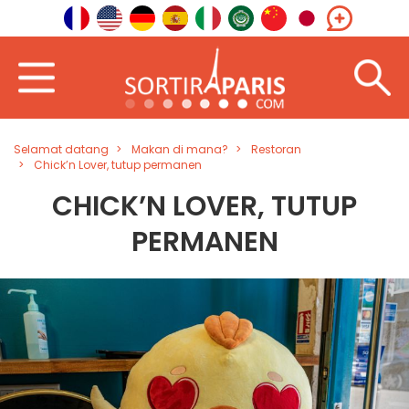
Selamat datang
Makan di mana?
Restoran
Chick’n Lover, tutup permanen
CHICK’N LOVER, TUTUP
PERMANEN