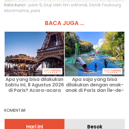
Kata kunci :
paris 9
,
Diuji oleh tim editorial
,
Distrik Faubourg
Montmartre
,
paris
BACA JUGA ...
Apa yang bisa dilakukan
Apa saja yang bisa
A
Sabtu ini, 8 Agustus 2026
dilakukan dengan anak-
d
di Paris? Acara-acara
anak di Paris dan Île-de-
yang tidak boleh
France akhir pekan ini, 8–
dilewatkan
9 Agustus 2026?
KOMENTAR
Hari ini
Besok