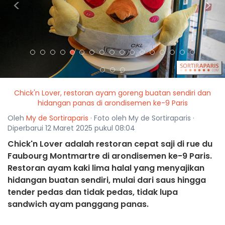
<
>
Chick'n Lover, restoran ayam goreng buatan sendiri dan
hidangan panas di arondisemen ke-9 Paris
Oleh
My de Sortiraparis
· Foto oleh My de Sortiraparis ·
Diperbarui 12 Maret 2025 pukul 08:04
Chick'n Lover adalah restoran cepat saji di rue du
Faubourg Montmartre di arondisemen ke-9 Paris.
Restoran ayam kaki lima halal yang menyajikan
hidangan buatan sendiri, mulai dari saus hingga
tender pedas dan tidak pedas, tidak lupa
sandwich ayam panggang panas.