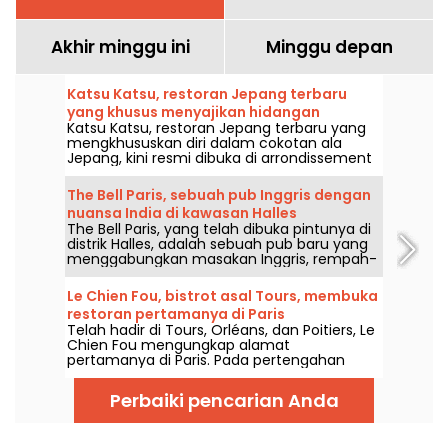
Akhir minggu ini
Minggu depan
Katsu Katsu, restoran Jepang terbaru
yang khusus menyajikan hidangan
Katsu Katsu, restoran Jepang terbaru yang
berlapis renyah di Paris 2e
mengkhususkan diri dalam cokotan ala
Jepang, kini resmi dibuka di arrondissement
2 Paris. Tempat unik ini menonjolkan
berbagai hidangan tonkatsu serta variasinya
The Bell Paris, sebuah pub Inggris dengan
yang renyah, mulai dari daging babi, udang,
nuansa India di kawasan Halles
jamur, hingga kroket kentang. Kami sudah
The Bell Paris, yang telah dibuka pintunya di
mencicipinya dan inilah semua yang perlu
distrik Halles, adalah sebuah pub baru yang
Anda tahu.
menggabungkan masakan Inggris, rempah-
rempah India, koktail buatan rumah, dan bir
kerajinan dalam dekor yang dirancang oleh
Le Chien Fou, bistrot asal Tours, membuka
Jim Hamilton.
restoran pertamanya di Paris
Telah hadir di Tours, Orléans, dan Poitiers, Le
Chien Fou mengungkap alamat
pertamanya di Paris. Pada pertengahan
September 2026, bistro yang terkenal
dengan masakan rumahan, hidangan untuk
Perbaiki pencarian Anda
dibagi, dan gudang anggurnya akan
membuka pintunya di Rue Feydeau, di
arrondissement kedua Paris.