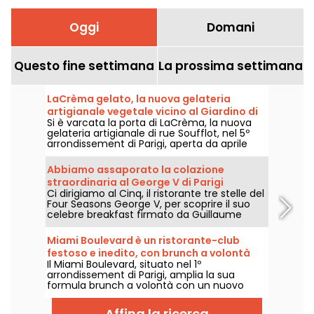
Oggi
Domani
Questo fine settimana
La prossima settimana
LaCrèma gelato, la nuova gelateria
artigianale vegetale vicino al Giardino di
Si è varcata la porta di LaCrèma, la nuova
Lussemburgo e al Pantheon
gelateria artigianale di rue Soufflot, nel 5º
arrondissement di Parigi, aperta da aprile
2026. Dietro al bancone, Roberta e i suoi
gelati vegetali fatti in casa che fanno la
Abbiamo assaporato la colazione
differenza. Vi raccontiamo tutto!
straordinaria al George V di Parigi
Ci dirigiamo al Cinq, il ristorante tre stelle del
Four Seasons George V, per scoprire il suo
celebre breakfast firmato da Guillaume
Cabrol e Michael Bartocetti. Disponibile tutti i
giorni al mattino, questa esperienza
Miami Boulevard è un ristorante-club
gourmet trasforma il rituale del risveglio in
festoso e inedito, con brunch a volontà
un autentico momento di classe.
Il Miami Boulevard, situato nel 1º
nel weekend.
arrondissement di Parigi, amplia la sua
formula brunch a volontà con un nuovo
menù composto da nuove ricette e una
gamma più ampia di grigliate e barbecue,
Affina la ricerca