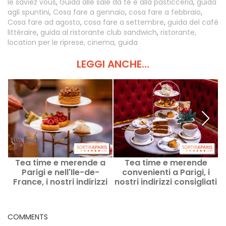
le saviez vous
,
Guida alle sale da tè e alla pasticceria
,
guida
agli spuntini
,
Cosa fare a gennaio
,
cosa fare a febbraio
,
Cosa fare ad agosto
,
cosa fare a settembre
,
guida del café
littéraire
,
guida al ristorante club sandwich
,
ristorante,
location per le riprese, cinema, guida
LEGGI ANCHE...
Tea time e merende a
Tea time e merende
Parigi e nell'Ile-de-
convenienti a Parigi, i
France, i nostri indirizzi
nostri indirizzi consigliati
preferiti
COMMENTS