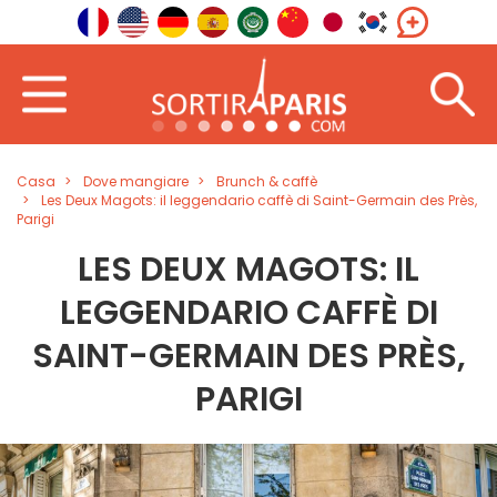
Casa
Dove mangiare
Brunch & caffè
Les Deux Magots: il leggendario caffè di Saint-Germain des Près,
Parigi
LES DEUX MAGOTS: IL
LEGGENDARIO CAFFÈ DI
SAINT-GERMAIN DES PRÈS,
PARIGI