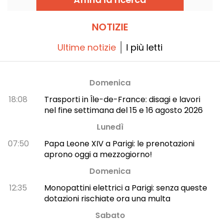
mantenendo però la formula brunch a
volontà e tutto incluso di 29€ per adulto,
disponibile sabato e domenica.
NOTIZIE
Ultime notizie
I più letti
Domenica
18:08
Trasporti in Île-de-France: disagi e lavori
nel fine settimana del 15 e 16 agosto 2026
Lunedì
07:50
Papa Leone XIV a Parigi: le prenotazioni
aprono oggi a mezzogiorno!
Domenica
12:35
Monopattini elettrici a Parigi: senza queste
dotazioni rischiate ora una multa
Sabato