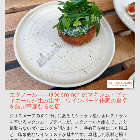
エタノール――Géosmine* のマキシム・ブテ
ィエールが生み出す、ワインバーと作家の食卓
を結ぶ華麗なる名店
ジオスメーヌのすぐそばにあるミシュラン星付きレストラン
を率いるマクシム・ブティエが、エタノールと組んで、より
気取らないダイニングを開きました。共有皿を軸にした構成
と、印象的なワインリストが魅力です。卓越した素材と極上