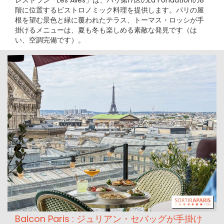
レストラン「Les Ailes」は、パリ第17区のLa Fondationの8
階に位置するビストロノミック料理を提供します。パリの屋
根を望む景色と緑に覆われたテラス、トーマス・ロッシが手
掛けるメニューは、夏も冬も楽しめる素敵な発見です（は
い、空調完備です）。
Balcon Paris : ジュリアン・セバッグが手掛け