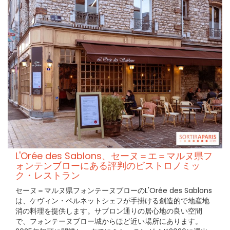
L'Orée des Sablons、セーヌ＝エ＝マルヌ県フ
ォンテンブローにある評判のビストロノミッ
ク・レストラン
セーヌ＝マルヌ県フォンテーヌブローのL'Orée des Sablons
は、ケヴィン・ペルネットシェフが手掛ける創造的で地産地
消の料理を提供します。サブロン通りの居心地の良い空間
で、フォンテーヌブロー城からほど近い場所にあります。