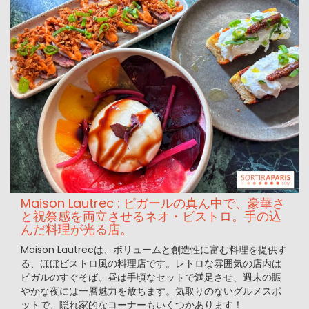
Maison Lautrec : ピガールの真ん中で、豪華さ
と祝祭感を両立させるネオ・ビストロ。手の込
んだ料理が光る店。
Maison Lautrecは、ボリュームと創造性に富む料理を提供す
る、ほぼビストロ風の料理店です。レトロな雰囲気の店内は
ピガルのすぐそば、昼は手頃なセットで満足させ、週末の賑
やかな夜には一層魅力を放ちます。気取りのないグルメスポ
ットで、隠れ家的なコーナーもいくつかあります！