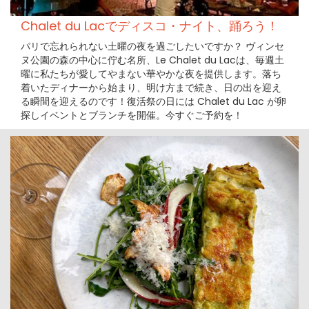
Chalet du Lacでディスコ・ナイト、踊ろう！
パリで忘れられない土曜の夜を過ごしたいですか？ ヴィンセ
ヌ公園の森の中心に佇む名所、Le Chalet du Lacは、毎週土
曜に私たちが愛してやまない華やかな夜を提供します。落ち
着いたディナーから始まり、明け方まで続き、日の出を迎え
る瞬間を迎えるのです！復活祭の日には Chalet du Lac が卵
探しイベントとブランチを開催。今すぐご予約を！