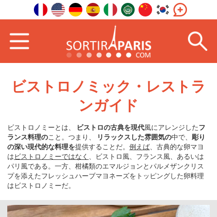
ビストロノミック・レストラ
ンガイド
ビストロノミーとは、
ビストロの古典を現代
風にアレンジした
フ
ランス料理の
こと。つまり、
リラックスした雰囲気の
中で、
彫り
の深い現代的な料理を
提供することだ。
例えば
、古典的な卵マヨ
は
ビストロノミーではなく
、ビストロ風、フランス風、あるいは
パリ風である。一方、柑橘類のエマルジョンとパルメザンクリス
プを添えたフレッシュハーブマヨネーズをトッピングした卵料理
はビストロノミーだ。