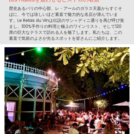
歴史あるパリの中心部、レ・アールのガラス天蓋からすぐそ
ばに、今では珍しいほど素直で魅力的な名店が潜んでいま
す。Le Relais du Vinは伝説のサン＝ディニ通りを再び呼び覚
まし、100%手作りの料理と極上のワインリスト、そして120
席の巨大なテラスで訪れる人を魅了します。私たちは、この
素直で気前のよさが光るスポットを皆さんにご紹介します。