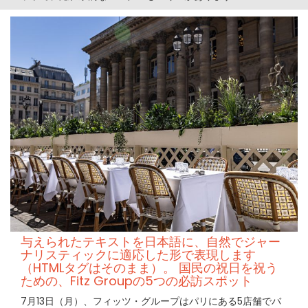
与えられたテキストを日本語に、自然でジャー
ナリスティックに適応した形で表現します
（HTMLタグはそのまま）。 国民の祝日を祝う
ための、Fitz Groupの5つの必訪スポット
7月13日（月）、フィッツ・グループはパリにある5店舗でバ