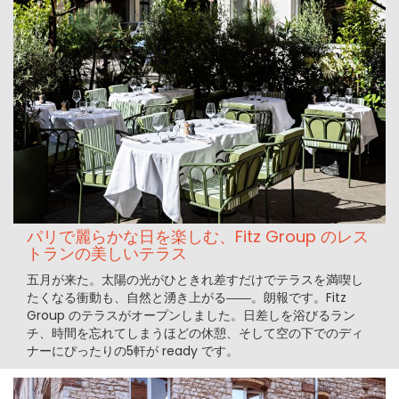
パリで麗らかな日を楽しむ、Fitz Group のレス
トランの美しいテラス
五月が来た。太陽の光がひときれ差すだけでテラスを満喫し
たくなる衝動も、自然と湧き上がる――。朗報です。Fitz
Group のテラスがオープンしました。日差しを浴びるラン
チ、時間を忘れてしまうほどの休憩、そして空の下でのディ
ナーにぴったりの5軒が ready です。