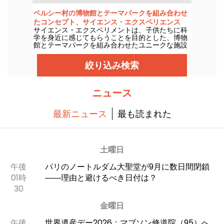
どもたちに彫刻の面白さを伝えます。この2026年
シーズンの新しい見どころもお見逃しなく。
ベルシー村の博物館とテーマパークを組み合わせ
たコンセプト、サイエンス・エクスペリエンス
サイエンス・エクスペリメントは、子供たちに科
学を身近に感じてもらうことを目的とした、博物
館とテーマパークを組み合わせたユニークな施設
です。科学実験、バーチャル・リアリティ、ビデ
オ・マッピング......子どもたちが科学の内側から体
絞り込み検索
験することで、科学に興味を持ってもらうための
最新技術がすべて揃っている。
ニュース
最新ニュース
最も読まれた
土曜日
午後
パリのノートルダム大聖堂が9月に数日間閉鎖
01時
――理由と避けるべき日付は？
30
金曜日
午後
世界遺産デー2026：マブソン修道院（95）へ