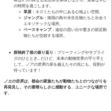
の時間を過ごします。
草原
：ネズミたちの中にある心地よい空間。
ジャングル
：南国の鳥や水生生物たちと出会う
エキゾチックな場所。
ベースキャンプ
：遠征の思い出や驚きの節足動
物たちが交錯する場所。
探検終了後の振り返り
：ブリーフィングやサプライ
ズのひととき… だけど、未来の動物世界の守り手と
して、
ノアの世界
の扉を越えたその先にも、役割が
待っています！
ノエの世界は
、都会の家族たちが動物たちとのつながりを
再発見し、その素晴らしさに感動する
、
ユニークな場所で
す
。