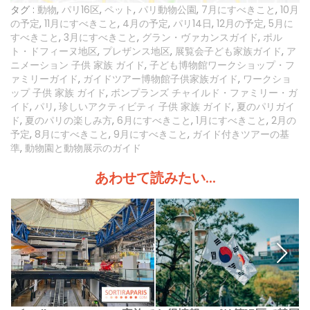
タグ :
動物
,
パリ16区
,
ペット
,
パリ動物公園
,
7月にすべきこと
,
10月
の予定
,
11月にすべきこと
,
4月の予定
,
パリ14日
,
12月の予定
,
5月に
すべきこと
,
3月にすべきこと
,
グラン・ヴァカンスガイド
,
ポル
ト・ドフィーヌ地区
,
プレザンス地区
,
展覧会子ども家族ガイド
,
ア
ニメーション 子供 家族 ガイド
,
子ども博物館ワークショップ・フ
ァミリーガイド
,
ガイドツアー博物館子供家族ガイド
,
ワークショ
ップ 子供 家族 ガイド
,
ボンプランズ チャイルド・ファミリー・ガ
イド
,
パリ
,
珍しいアクティビティ 子供 家族 ガイド
,
夏のパリガイ
ド
,
夏のパリの楽しみ方
,
6月にすべきこと
,
1月にすべきこと
,
2月の
予定
,
8月にすべきこと
,
9月にすべきこと
,
ガイド付きツアーの基
準
,
動物園と動物展示のガイド
あわせて読みたい...