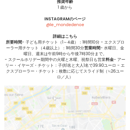
推奨年齢
1 歳から
INSTAGRAMのページ
@le_mondedenoe
詳細はこちら
所要時間
- 子ども用チケット（1～4歳）：1時間10分 - エクスプロ
ーラー用チケット（4歳以上）：1時間30分
営業時間
- 水曜日、金
曜日、週末は午前9時から午後7時30分まで。
- スクールホリデー期間中の火曜と木曜、祝祭日も営業
料金
- アー
リー・イヤーズ・チケット：子供1名と大人1名で39.90ユーロ - エ
クスプローラー・チケット：枚数に応じてスライド制（≒26ユー
ロ／人）