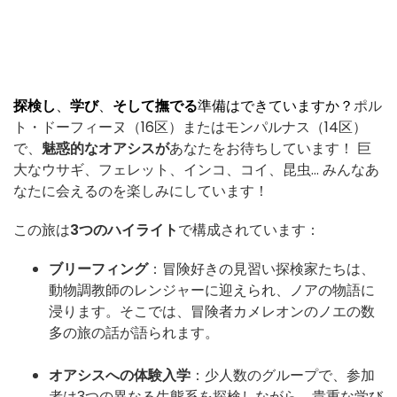
探検し
、
学び
、
そして撫でる
準備はできていますか
？
ポル
ト・ドーフィーヌ（16区）またはモンパルナス（14区）
で、
魅惑的なオアシスが
あなたをお待ちしています！ 巨
大なウサギ、フェレット、インコ、コイ、昆虫… みんなあ
なたに会えるのを楽しみにしています！
この旅は
3つのハイライト
で構成されています：
ブリーフィング
：冒険好きの見習い探検家たちは、
動物調教師のレンジャーに迎えられ、ノアの物語に
浸ります。そこでは、冒険者カメレオンのノエの数
多の旅の話が語られます。
オアシスへの体験入学
：少人数のグループで、参加
者は3つの異なる生態系を探検しながら、貴重な学び