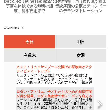
Décollez Jeunesse: 家族で
お得情報：パリ第15区で韓国
宇宙を体験できる無料の週
伝統舞踊の公演とテコンドー
末、科学技術館で
のデモンストレーション
COMMENTS
今日
明日
今週末
次週
ヒント：リュクサンブール公園での家族向けアク
ティビティ・トップ5
リュクサンブール公園はパリで必見の庭園であ
る。ランナーや散歩好きにはパラダイスで、午後
の長い時間をそこで過ごすのが好きだが、家族連
れにも人気のスポットである。
ロダン・アトリエ、子どもたちのための創造空間
が再び開幕、ロダン美術館で新シーズンを迎える
フランスの名匠の世界に浸りながら、彫刻の技術
を学びましょう！2026年4月11日から9月6日ま
で、ロダン美術館は「ロダン工房」を開放し、子