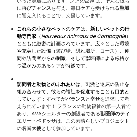
いった境遇にあります…
ノアの世界
は、そんな彼ら
に
再びチャンス
を与え、毎日ケアを受けられる
聖域
に迎え入れることで、支援しています。
これらの小さなペット
のケアは、
新しいペットの行
動専門家
（
Nouveaux Animaux de Compagnie
）
とともに緻密に計画されています。広々とした環境
や充実した設備（遊び場、隠れ場所、コース）、仲
間や訪問者からの刺激、そして獣医師による厳格か
つ温かみのあるケアが特徴です。
訪問者と動物とのふれあい
は、刺激と退屈の防止を
組み合わせて、彼らの福祉を促進することも目的と
しています：
すべてが
バランス
と
幸せ
を追求して考
えられています！ フランスの動物福祉の第一人者で
あり、AVAシェルターの創設者である
獣医師のティ
エリー・ベドッサ
は、この素晴らしいプロジェクト
の
名誉大使
として参加しています。