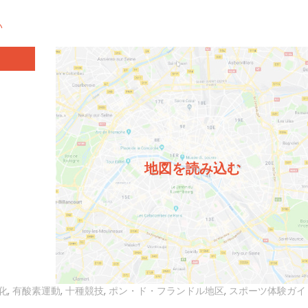
い
地図を読み込む
化
,
有酸素運動
,
十種競技
,
ポン・ド・フランドル地区
,
スポーツ体験ガイ