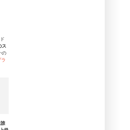
ド
のス
かの
プラ
は誰