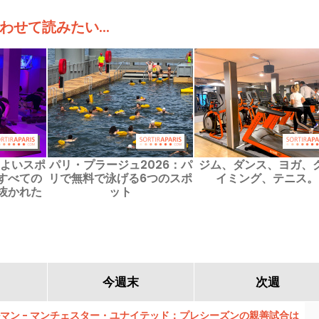
わせて読みたい...
のよいスポ
パリ・プラージュ2026：パ
ジム、ダンス、ヨガ、
すべての
リで無料で泳げる6つのスポ
イミング、テニス。
抜かれた
ット
します。
今週末
次週
マン - マンチェスター・ユナイテッド：プレシーズンの親善試合は