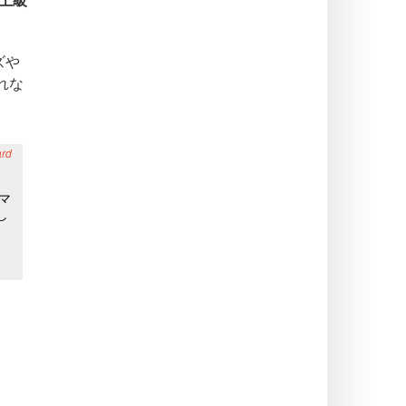
上級
ズや
れな