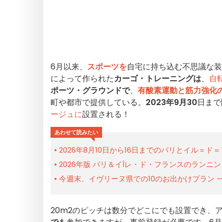
6月以来、
スポーツを
自宅に持ち込む不思議な装
によって作られた
カーゴ・トレーニングは
、
自
ポーツ・グラウンドで
、
有酸素運動と筋力強化
町や都市で提供している。
2023年9月30
日まで
ージュに
設置される！
あわせて読みたい
2026年8月10日から16日までのパリとイル＝
2026年版 パリ＆イÎレ・ド・フランスのランニ
今週末、イヴリーヌ県での10のお出かけプラン — 
20m2のピッチは数分でどこにでも設置でき、