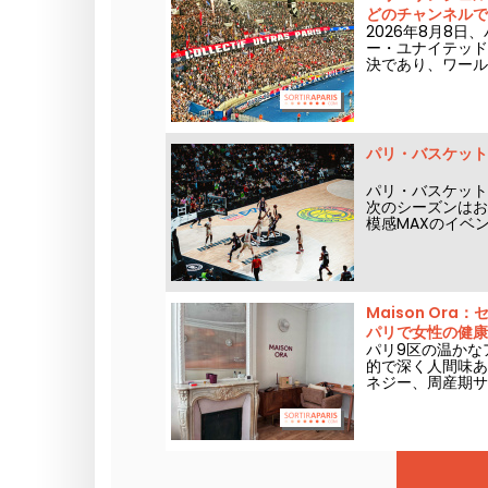
どのチャンネルで
2026年8月8
ー・ユナイテッド
決であり、ワール
できるチャンネル
パリ・バスケットボ
パリ・バスケット
次のシーズンはお
模感MAXのイベ
ット必至イベント
Maison O
パリで女性の健康
パリ9区の温かなア
的で深く人間味あ
ネジー、周産期サ
ラムが並ぶこのオ
深く自分をケアす