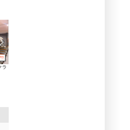
クラ
アディダス・アリーナ：パ
ヴェロレール：セーヌ＝エ
リの新しい文化・スポーツ
＝マルヌ県とエソンヌ県を
施設
鉄道で巡る
ビア・スパ：パリの珍しいス