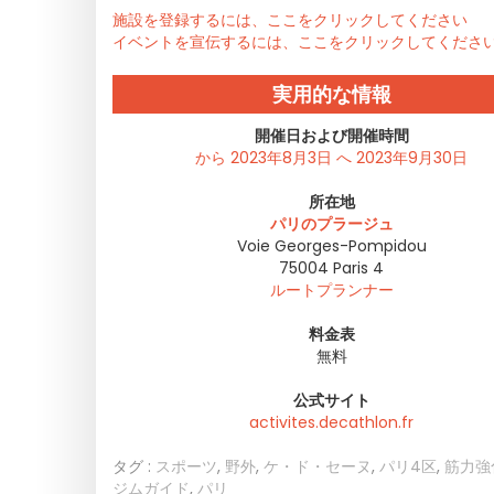
施設を登録するには、ここをクリックしてください
イベントを宣伝するには、ここをクリックしてくださ
実用的な情報
開催日および開催時間
から 2023年8月3日 へ 2023年9月30日
所在地
パリのプラージュ
Voie Georges-Pompidou
75004
Paris 4
ルートプランナー
料金表
無料
公式サイト
activites.decathlon.fr
タグ :
スポーツ
,
野外
,
ケ・ド・セーヌ
,
パリ4区
,
筋力強
ジムガイド
,
パリ