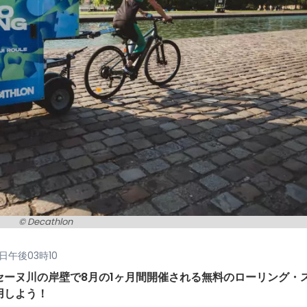
© Decathlon
3日午後03時10
ーヌ川の岸壁で8月の1ヶ月間開催される無料のローリング・
用しよう！