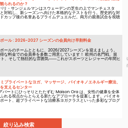
観られるのか？
日、パリ・サンジェルマンはスウェーデンの芝生の上でマンチェスタ
と対戦し、新シーズンへ向けた本格的なテストを行う。歴史的な対
ドカップ後の名誉あるプライムデュエルだ。両方の親善試合を視聴
はどれか？
ール : 2026-2027 シーズンの会員向け早割料金
ボールのチームとともに、2026/2027シーズンを迎えましょう。
得な料金での会員券を多数ご用意しています！ 欧州の名門戦、規
ント、そして熱狂的な雰囲気――これがスポーツとレジャーの年間ヒ
だと断言します。
ra：セミプライベートなヨガ、マッサージ、バイオキノエネルギー療法、
を支えるセンター
パートにひっそりとたたずむ Maison Ora は、女性の健康を全体
ふれる視点からとらえる新たなアプローチを提案します。バイオキ
ポート、超プライベートな治療系ヨガクラスといった多彩なプログ
ーダーメイドの居心地の良い空間は、急ぎの医療とは距離を置き、
る時間を大切にする場へと招いてくれます。
絞り込み検索