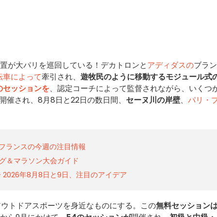
置が大パリを巡回している！デカトロンと
アディダスの
ブラン
転車によって
牽引され、
遊牧民のように移動するモジュール式
のセッションを
、認定コーチによって監督されながら、いくつ
開催され、8月8日と22日の数日間、
セーヌ川の岸壁
、
パリ・
ド＝フランスの今週の注目情報
ング＆マラソン大会ガイド
2026年8月8日と9日、注目のアイデア
アウトドアスポーツを身近なものにする。この
無料セッション