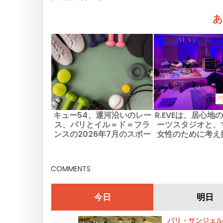
あ
キュー54、運河沿いのレー
R.EVEは、居心地
ス、パリとイル＝ド＝フラ
ーツスタジオと、
ンスの2026年7月のスポー
女性のために考え
ツイベント
看板クラスを提供
COMMENTS
今日
明日
パリ・サンジェル