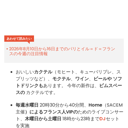
あわせて読みたい
2026年8月10日から16日までのパリとイル＝ド＝フラン
スの今週の注目情報
おいしい
カクテル
（モヒート、キューバリブレ、ス
プリッツなど）、
モクテル
、
ワイン
、
ビールや
ソフ
トドリンクも
あります。
今年の新作は、
ピムスベー
スの
カクテルです。
毎週水曜日
20時30分から40分間、
Home
（SACEM
主催
）によるフランス人VIPの
ためのライブコンサー
ト、
木曜日から土曜日
18時から23時まで
DJ
セット
を実施