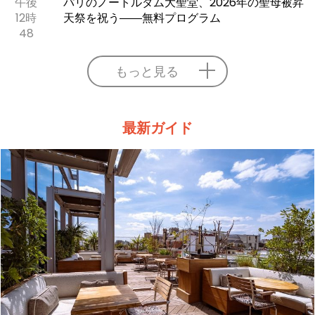
午後
パリのノートルダム大聖堂、2026年の聖母被昇
12時
天祭を祝う――無料プログラム
48
もっと見る
最新ガイド