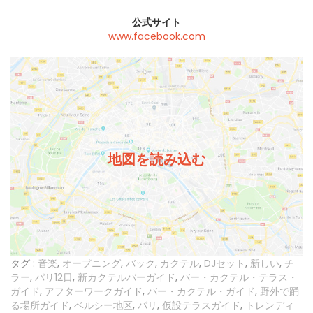
公式サイト
www.facebook.com
地図を読み込む
タグ :
音楽
,
オープニング
,
バック
,
カクテル
,
DJセット
,
新しい
,
チ
ラー
,
パリ12日
,
新カクテルバーガイド
,
バー・カクテル・テラス・
ガイド
,
アフターワークガイド
,
バー・カクテル・ガイド
,
野外で踊
る場所ガイド
,
ベルシー地区
,
パリ
,
仮設テラスガイド
,
トレンディ