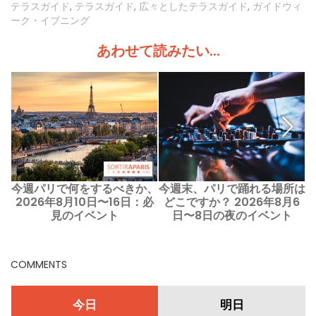
テラスガイド
,
テラスガイド
,
広々としたテラスガイド
,
ガイドウィ
ーク・イブニング
あわせて読みたい...
今週パリで何をするべきか、
今週末、パリで踊れる場所は
2026年8月10日〜16日：必
どこですか？ 2026年8月6
見のイベント
日〜8日の夜のイベント
COMMENTS
今日
明日