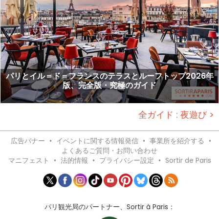
パリとイル＝ド＝フランスのテラスとルーフトップ2026年
版、完全版・究極のガイド
全ガイド : 夜遊び >
広告バナー
•
イベントに関する情報発信
•
事業所を紹介する
•
よくあるご質問・お問い合わせ
マニフェスト
•
法的情報
•
プライバシー設定
•
Sortir de Paris
パリ観光局のパートナー、Sortir à Paris：