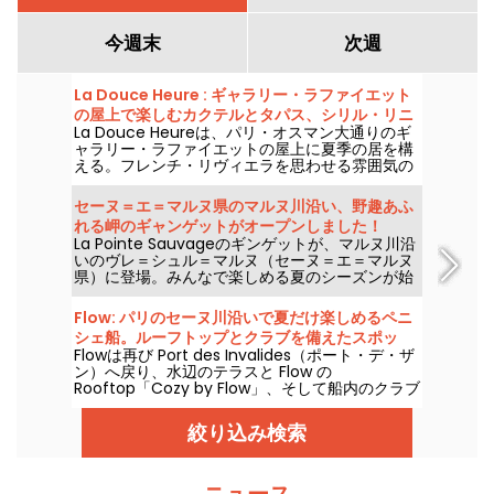
今週末
次週
La Douce Heure : ギャラリー・ラファイエット
の屋上で楽しむカクテルとタパス、シリル・リニ
La Douce Heureは、パリ・オスマン大通りのギ
ャック監修
ャラリー・ラファイエットの屋上に夏季の居を構
える。フレンチ・リヴィエラを思わせる雰囲気の
期間限定バーで、エルダーフラワーの花を使った
カクテルと、シリル・リニャックが手掛けるシェ
セーヌ＝エ＝マルヌ県のマルヌ川沿い、野趣あふ
ア用プレートを取り揃え、2026年6月18日から8
れる岬のギャンゲットがオープンしました！
月31日までお楽しみいただけます。
La Pointe Sauvageのギンゲットが、マルヌ川沿
いのヴレ＝シュル＝マルヌ（セーヌ＝エ＝マルヌ
県）に登場。みんなで楽しめる夏のシーズンが始
まる見通しです。コンサートに焼き物、クレー
プ、そして明るい雰囲気が、2026年5月6日から9
Flow: パリのセーヌ川沿いで夏だけ楽しめるペニ
月までの予定を彩り、相性次第で「もう少し長
シェ船。ルーフトップとクラブを備えたスポッ
く」もあり得ます（天候次第）。
Flowは再び Port des Invalides（ポート・デ・ザ
ト。
ン）へ戻り、水辺のテラスと Flow の
Rooftop「Cozy by Flow」、そして船内のクラブ
を備え、ストリートフードとカクテル、DJセッ
ト、セーヌ川沿いの夏の夜を彩るイベントとして
絞り込み検索
戻ってくる。
ニュース