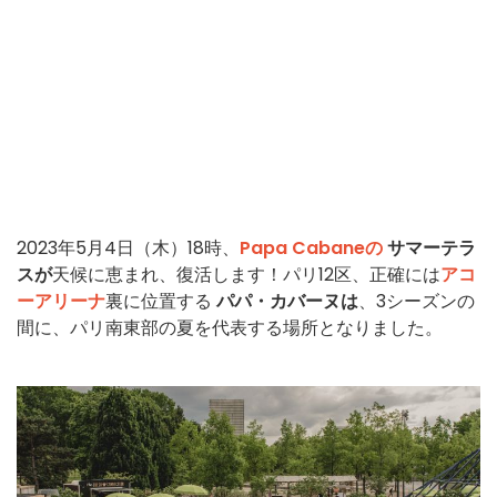
2023年5月4日（木）18時、
Papa Cabaneの
サマーテラ
スが
天候に恵まれ、復活します！パリ12区、正確には
アコ
ーアリーナ
裏に位置する
パパ・カバーヌは
、3シーズンの
間に、パリ南東部の夏を代表する場所となりました。