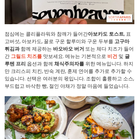
점심에는 콜리플라워와 참깨가 들어간
아보카도 토스트
, 표
고버섯, 아보카도, 꿀로 구운 할루미와 구운 두부를
고구마
튀김과
함께 제공하는
바오바오 버거
또는 체다 치즈가 들어
간
그릴드 치즈를
맛보세요. 메뉴는 기본적으로
비건
및
글
루텐 프리
옵션과 함께
채식주의자를
위한 메뉴입니다. 하지
만 크리스피 치킨, 반숙 계란, 훈제 연어를 추가로 추가할 수
있습니다. 선택은 여러분의 몫입니다. 조합이 훌륭하고 소스,
부드럽고 바삭한 빵, 절인 야채가 정말 마음에 들었습니다.