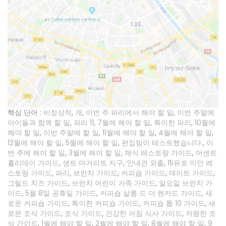
핵심 단어 :
비정상적
,
개
,
이번 주 파리에서 해야 할 일
,
이번 주말에
아이들과 함께 할 일
,
파리 11
,
7월에 해야 할 일
,
특이한 파리
,
10월에
해야 할 일
,
이번 주말에 할 일
,
11월에 해야 할 일
,
4월에 해야 할 일
,
12월에 해야 할 일
,
5월에 해야 할 일
,
편집팀이 테스트했습니다.
,
이
번 주에 해야 할 일
,
3월에 해야 할 일
,
채식 레스토랑 가이드
,
어센트
홀리데이 가이드
,
생트 마거리트 지구
,
안내견 외출
,
15유로 미만 레
스토랑 가이드
,
파리
,
브런치 가이드
,
커피숍 가이드
,
데이트 가이드
,
그릴드 치즈 가이드
,
브런치 어린이 가족 가이드
,
일요일 브런치 가
이드
,
5월 8일 공휴일 가이드
,
커피숍 살롱 드 더 렌카드 가이드
,
새
로운 커피숍 가이드
,
특이한 커피숍 가이드
,
커피숍 톱 10 가이드
,
새
로운 조식 가이드
,
조식 가이드
,
건강한 아침 식사 가이드
,
저렴한 조
식 가이드
,
1월에 해야 할 일
,
2월에 해야 할 일
,
8월에 해야 할 일
,
9