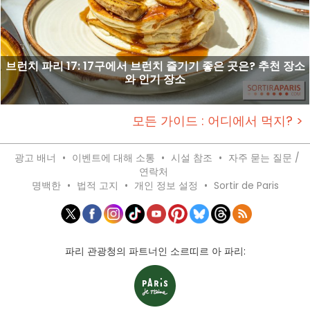
브런치 파리 17: 17구에서 브런치 즐기기 좋은 곳은? 추천 장소
와 인기 장소
모든 가이드 : 어디에서 먹지? >
광고 배너
•
이벤트에 대해 소통
•
시설 참조
•
자주 묻는 질문 /
연락처
명백한
•
법적 고지
•
개인 정보 설정
•
Sortir de Paris
파리 관광청의 파트너인 소르띠르 아 파리: