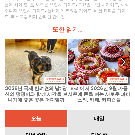
월에 해야 할 일
,
새로운 브런치 가이드
,
토요일 브런치 가이드
,
채식
주의자 브런치 가이드
,
플레이스 코워킹 가이드
,
비건 커피숍 가이
드
,
레스토랑 카페 반려견 안내견
또한 읽기...
2026년 국제 반려견의 날: 당
파리에서 2026년 9월 가을
신의 댕댕이와 함께 시간을 보
시즌에 문을 여는 새로운 파티
내기에 좋은 곳은 어디일까
스리, 카페, 커피숍들
에
요?
오늘
내일