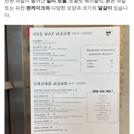
선한 과일이 들어간
발리 보울
, 초콜릿 헤이즐넛, 붉은 과일
또는 피칸
팬케이크와
다양한 모양과 크기의
달걀이
있습니
다.