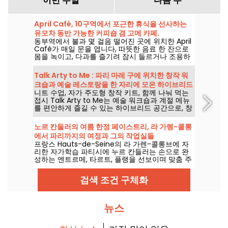
이번 주말
다음 주
April Café, 10구역에서 포근한 휴식을 선사하는
유모차 동반 가능한 커피숍 겸 고메 카페.
동부역에서 불과 몇 걸음 떨어진 곳에 위치한 April
Café가 매일 문을 엽니다, 따뜻한 음료 한 잔으로
몸을 녹이고, 다과를 즐기려 잠시 들르거나 조용하
고 건조한 시간을 보내고 싶을 때 찾아오실 수 있습
니다.
Talk Arty to Me : 파리 마레 구에 위치한 창작 워
크숍과 예술 레스토랑을 한 자리에 모은 하이브리드
니트 수업, 자가 주도형 창작 키트, 함께 나눠 먹는
스팟
접시 Talk Arty to Me는 예술 워크숍과 계절 메뉴
를 편안하게 즐길 수 있는 하이브리드 공간으로, 창
작과 미식을 동시에 만끽하는 곳이다.
노르 칸들러의 여름 한정 페이스트리, 라 가렝-콜롱
에서 파리까지의 여정과 그의 작업실들
프랑스 Hauts-de-Seine의 라 가렌-콜롱브에 자
리한 자가학습 파티시에 누르 칸들러는 손으로 완
성하는 엔트르메, 타르트, 플랭을 선보이며 맞춤 주
문을 받습니다. 우리는 2026년 여름에 선보인 그녀
의 새로운 과일 컬렉션을 맛보고, 그 매력을 여러분
검색 조건 구체화
께 소개합니다.
뉴스