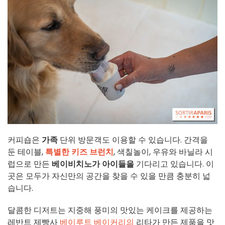
커피숍은
가족
단위 방문객도 이용할 수 있습니다. 간격을
둔 테이블,
특별한 키즈 브런치
, 색칠놀이, 우유와 바닐라 시
럽으로 만든
베이비치노가
아이들을
기다리고 있습니다. 이
곳은 모두가 자신만의 공간을 찾을 수 있을 만큼 충분히 넓
습니다.
달콤한 디저트는 지중해 풍미의 맛있는 케이크를 제공하는
레반트 제빵사
베이루트 베이커리의
리타가 만든 제품을 맛