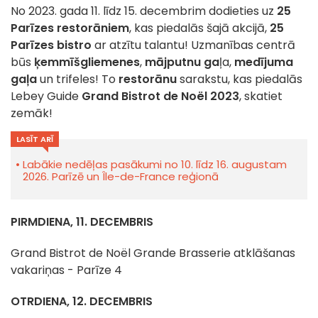
No 2023. gada 11. līdz 15. decembrim dodieties uz
25
Parīzes restorāniem
, kas piedalās šajā akcijā,
25
Parīzes bistro
ar atzītu talantu! Uzmanības centrā
būs
ķemmīšgliemenes
,
mājputnu ga
ļa,
medījuma
gaļa
un trifeles! To
restorānu
sarakstu, kas piedalās
Lebey Guide
Grand Bistrot de Noël 2023
, skatiet
zemāk!
LASĪT ARĪ
Labākie nedēļas pasākumi no 10. līdz 16. augustam
2026. Parīzē un Île-de-France reģionā
PIRMDIENA, 11. DECEMBRIS
Grand Bistrot de Noël Grande Brasserie atklāšanas
vakariņas - Parīze 4
OTRDIENA, 12. DECEMBRIS