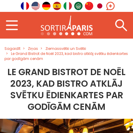
Sagaidīt
Ziņas
Ziemassvētki un Svētki
Le Grand Bistrot de Noël 2023, kad bistro atklāj svētku ēdienkartes
par godīgām cenām
LE GRAND BISTROT DE NOËL
2023, KAD BISTRO ATKLĀJ
SVĒTKU ĒDIENKARTES PAR
GODĪGĀM CENĀM