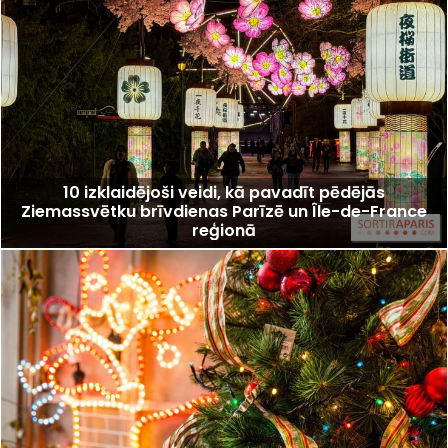
10 izklaidējoši veidi, kā pavadīt pēdējās
Ziemassvētku brīvdienas Parīzē un Île-de-France
reģionā