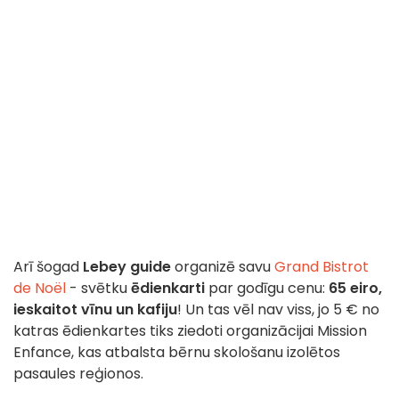
Arī šogad
Lebey guide
organizē savu
Grand Bistrot
de Noël
- svētku
ēdienkarti
par godīgu cenu:
65 eiro,
ieskaitot vīnu un kafiju
! Un tas vēl nav viss, jo 5 € no
katras ēdienkartes tiks ziedoti organizācijai Mission
Enfance, kas atbalsta bērnu skološanu izolētos
pasaules reģionos.