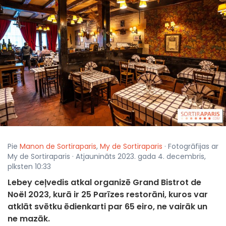
Pie
Manon de Sortiraparis
,
My de Sortiraparis
· Fotogrāfijas ar
My de Sortiraparis · Atjaunināts 2023. gada 4. decembris,
plksten 10:33
Lebey ceļvedis atkal organizē Grand Bistrot de
Noël 2023, kurā ir 25 Parīzes restorāni, kuros var
atklāt svētku ēdienkarti par 65 eiro, ne vairāk un
ne mazāk.