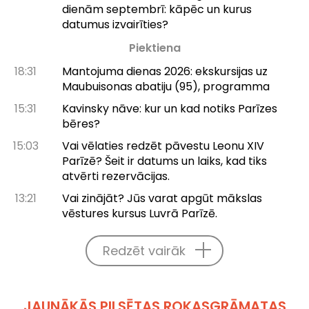
dienām septembrī: kāpēc un kurus
datumus izvairīties?
Piektiena
18:31
Mantojuma dienas 2026: ekskursijas uz
Maubuisonas abatiju (95), programma
15:31
Kavinsky nāve: kur un kad notiks Parīzes
bēres?
15:03
Vai vēlaties redzēt pāvestu Leonu XIV
Parīzē? Šeit ir datums un laiks, kad tiks
atvērti rezervācijas.
13:21
Vai zinājāt? Jūs varat apgūt mākslas
vēstures kursus Luvrā Parīzē.
Redzēt vairāk
JAUNĀKĀS PILSĒTAS ROKASGRĀMATAS