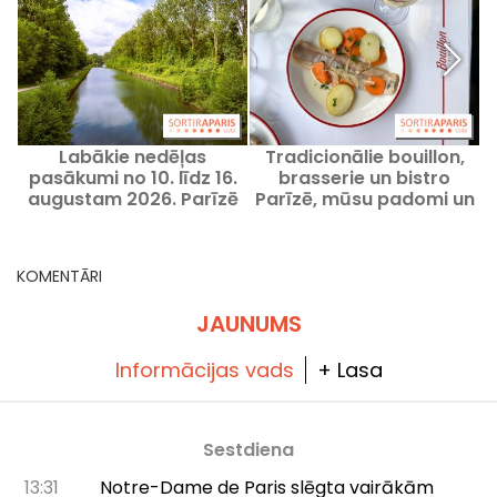
Labākie nedēļas
Tradicionālie bouillon,
pasākumi no 10. līdz 16.
brasserie un bistro
augustam 2026. Parīzē
Parīzē, mūsu padomi un
un Île-de-France reģionā
labas adreses.
KOMENTĀRI
JAUNUMS
Informācijas vads
+ Lasa
Sestdiena
13:31
Notre-Dame de Paris slēgta vairākām