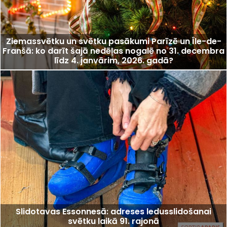
Ziemassvētku un svētku pasākumi Parīzē un Île-de-
Franšā: ko darīt šajā nedēļas nogalē no 31. decembra
līdz 4. janvārim, 2026. gadā?
Slidotavas Essonnesā: adreses ledusslidošanai
svētku laikā 91. rajonā