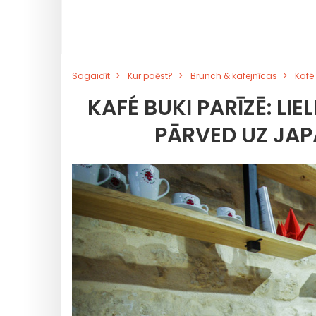
Sagaidīt
Kur paēst?
Brunch & kafejnīcas
Kafé 
KAFÉ BUKI PARĪZĒ: LIE
PĀRVED UZ JAP