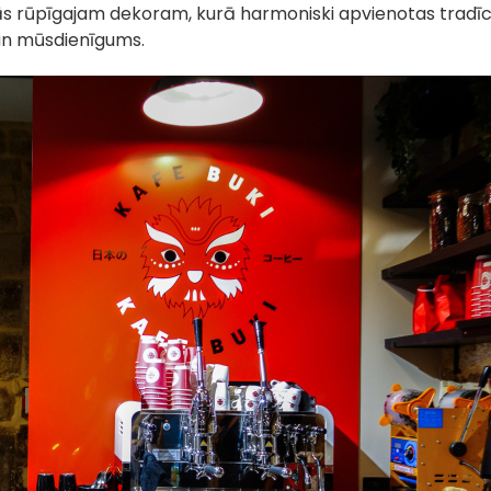
 tās rūpīgajam dekoram, kurā harmoniski apvienotas tradīc
 un mūsdienīgums.