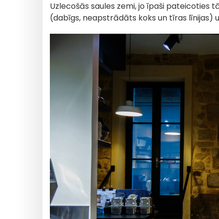
Uzlecošās saules zemi, jo īpaši pateicoties
(dabīgs, neapstrādāts koks un tīras līnijas)