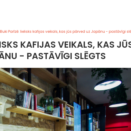
Buki Parīzē: lielisks kafijas veikals, kas jūs pārved uz Japānu - pastāvīgi sl
LISKS KAFIJAS VEIKALS, KAS JŪ
ĀNU - PASTĀVĪGI SLĒGTS