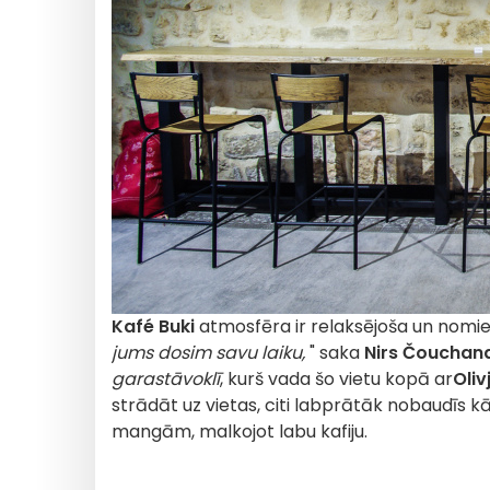
Kafé Buki
atmosfēra ir relaksējoša un nomier
jums dosim savu laiku,
" saka
Nirs Čouchan
garastāvoklī
, kurš vada šo vietu kopā ar
Oli
strādāt uz vietas, citi labprātāk nobaudīs
mangām, malkojot labu kafiju.