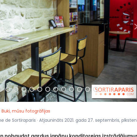
 Buki, mūsu fotogrāfijas
ine de Sortiraparis · Atjaunināts 2021. gada 27. septembris, plksten
u un nobaudot gardus japāņu konditorejas izstrādājumu