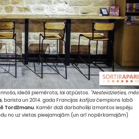
inoša, ideāli piemērota, lai atpūstos.
"Nesteidzieties, mēs
a
, barista un 2014. gada Francijas
kafijas
čempions labā
vjē Tordžmanu
. Kamēr daži darbaholiķi izmantos iespēju
 kādu no uz vietas pieejamajām (un arī nopērkamajām)