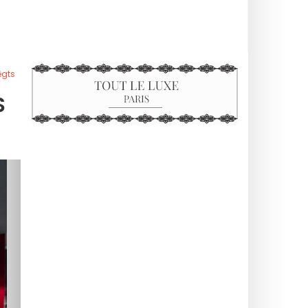
ēgts
S