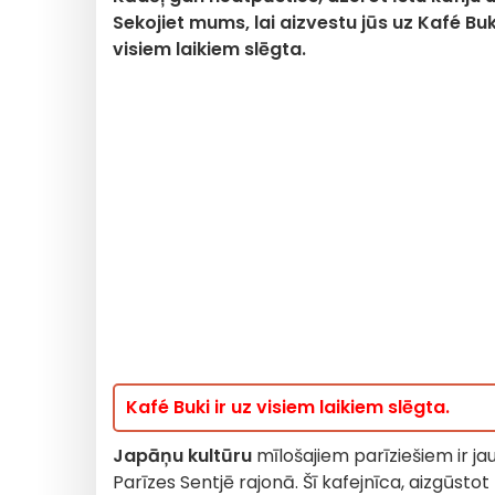
Sekojiet mums, lai aizvestu jūs uz Kafé Buk
visiem laikiem slēgta.
Kafé Buki ir uz visiem laikiem slēgta.
Japāņu kultūru
mīlošajiem parīziešiem ir j
Parīzes Sentjē rajonā. Šī kafejnīca, aizgūsto