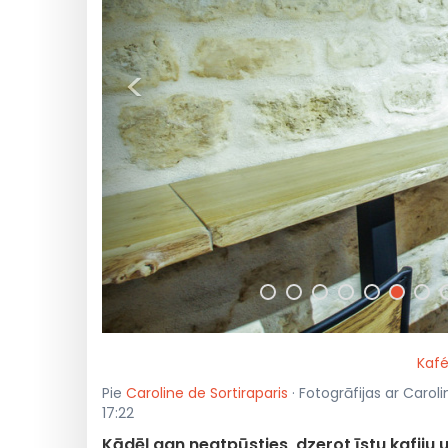
<
Kafé
Pie
Caroline de Sortiraparis
· Fotogrāfijas ar Carol
17:22
Kādēļ gan neatpūsties, dzerot īstu kafij