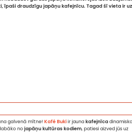
i, īpaši draudzīgu japāņu kafejnīcu. Tagad šī vieta ir u
auna galvenā mītne!
Kafé Buki
ir jauna
kafejnīca
dinamiska
t labāko no
japāņu kultūras kodiem
, patiesi aizved jūs uz