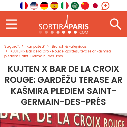
Sagaidīt
Kur paēst?
Brunch & kafejnīcas
KUJTEN x Bar de la Croix Rouge: gardēžu terase ar kašmira
plediem Saint-Germain-des-Prés
KUJTEN X BAR DE LA CROIX
ROUGE: GARDĒŽU TERASE AR
KAŠMIRA PLEDIEM SAINT-
GERMAIN-DES-PRÉS