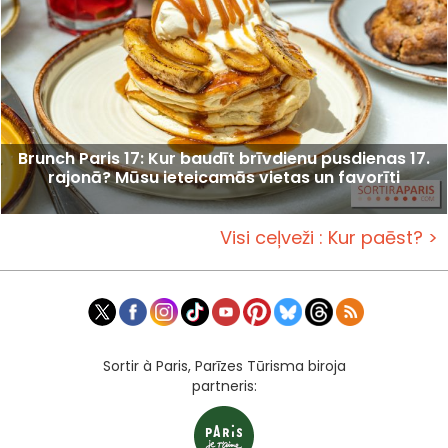
Brunch Paris 17: Kur baudīt brīvdienu pusdienas 17.
rajonā? Mūsu ieteicamās vietas un favorīti
Visi ceļveži : Kur paēst? >
Sortir à Paris, Parīzes Tūrisma biroja
partneris: