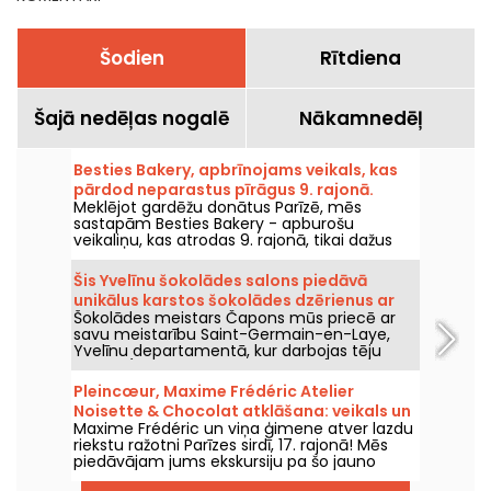
Šodien
Rītdiena
Šajā nedēļas nogalē
Nākamnedēļ
Besties Bakery, apbrīnojams veikals, kas
pārdod neparastus pīrāgus 9. rajonā.
Meklējot gardēžu donātus Parīzē, mēs
sastapām Besties Bakery - apburošu
veikaliņu, kas atrodas 9. rajonā, tikai dažus
metrus no Sēnas krasta. Besties Bakery
piedāvā meitenīgā atmosfērā gatavotus
Šis Yvelīnu šokolādes salons piedāvā
donātus pēc oriģinālām receptēm, kas
unikālus karstos šokolādes dzērienus ar
noteikti iepriecinās gan lielus, gan mazus.
Šokolādes meistars Čapons mūs priecē ar
gardumiem
Veikalā ne tikai piedāvā tik lielus un gardus
savu meistarību Saint-Germain-en-Laye,
donātus, bet arī dzērienus līdzņemšanai un
Yvelīnu departamentā, kur darbojas tēju
personalizētu kastīšu klāstu svētku sezonai!
salons (drīzāk – šokolādes salons), kas priecē
izsmalcināto kakao cienītājus. Atklājam
Pleincœur, Maxime Frédéric Atelier
ekskluzīvus karstos šokolādes dzērienus,
Noisette & Chocolat atklāšana: veikals un
pasniegtus vecmodīgi šokolādes katliņos, un
Maxime Frédéric un viņa ģimene atver lazdu
darbnīca
gardēžu ēdienkarti, kurā godā ir pašu ražotās
riekstu ražotni Parīzes sirdī, 17. rajonā! Mēs
mājās veidotās kūciņas.
piedāvājam jums ekskursiju pa šo jauno
Pleincœur vietu, kurā apvienota pralinē