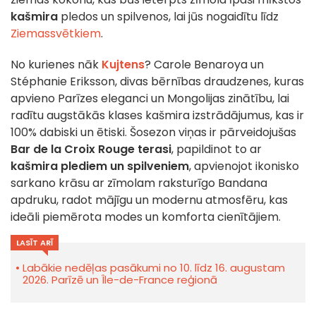
kašmira
pledos un spilvenos, lai jūs nogaidītu līdz
Ziemassvētkiem
.
No kurienes nāk
Kujtens
? Carole Benaroya un
Stéphanie Eriksson, divas bērnības draudzenes, kuras
apvieno Parīzes eleganci un Mongolijas zinātību, lai
radītu augstākās klases kašmira izstrādājumus, kas ir
100% dabiski un ētiski. Šosezon viņas ir pārveidojušas
Bar de la Croix Rouge terasi
, papildinot to ar
kašmira plediem un spilveniem
, apvienojot ikonisko
sarkano krāsu ar zīmolam raksturīgo Bandana
apdruku, radot mājīgu un modernu atmosfēru, kas
ideāli piemērota modes un komforta cienītājiem.
LASĪT ARĪ
Labākie nedēļas pasākumi no 10. līdz 16. augustam
2026. Parīzē un Île-de-France reģionā