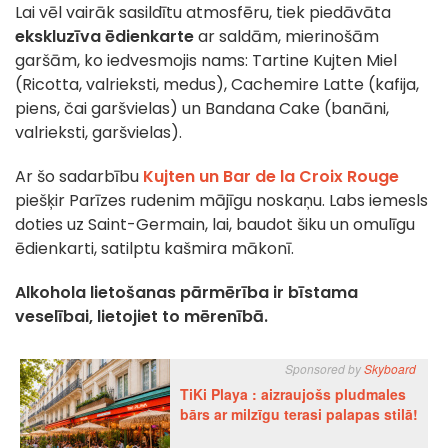
Lai vēl vairāk sasildītu atmosfēru, tiek piedāvāta
ekskluzīva ēdienkarte
ar saldām, mierinošām
garšām, ko iedvesmojis nams: Tartine Kujten Miel
(Ricotta, valrieksti, medus), Cachemire Latte (kafija,
piens, čai garšvielas) un Bandana Cake (banāni,
valrieksti, garšvielas).
Ar šo sadarbību
Kujten un Bar de la Croix Rouge
piešķir Parīzes rudenim mājīgu noskaņu. Labs iemesls
doties uz Saint-Germain, lai, baudot šiku un omulīgu
ēdienkarti, satilptu kašmira mākonī.
Alkohola lietošanas pārmērība ir bīstama
veselībai, lietojiet to mērenībā.