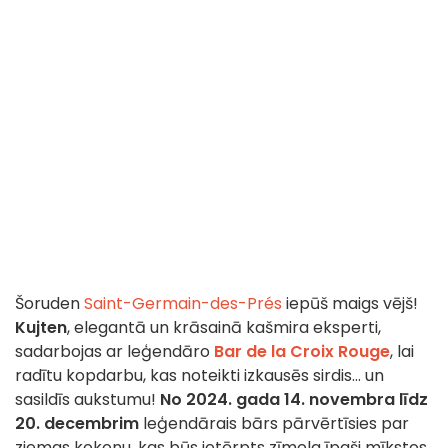
Šoruden
Saint-Germain-des-Prés
iepūš maigs vējš!
Kujten
, elegantā un krāsainā kašmira eksperti,
sadarbojas ar leģendāro
Bar de la Croix Rouge
, lai
radītu kopdarbu, kas noteikti izkausēs sirdis... un
sasildīs aukstumu!
No 2024. gada 14. novembra līdz
20. decembrim
leģendārais bārs pārvērtīsies par
ziemas kokonu, kas būs ietērpts zīmola īpaši mīkstos