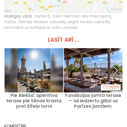
Atslēgas vārdi :
Parīze 6
,
Saint Germain des Prés rajons
,
Parīze
,
Ziemas terases ceļvedis
,
segto terašu ceļvedis
,
restorāna un kafejnīcas stila ceļvedis
LASĪT ARĪ ...
Pie Alekša: aperitīva
Fundācijas jumta terase
D
terase pie Sēnas krasta
— lai iedzertu glāzi uz
pret Eifeļa torni
Parīzes jumtiem.
KOMENTĀRI