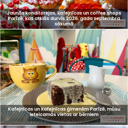
Jaunās konditorejas, kafejnīcas un coffee shops
Parīzē, kas atklās durvis 2026. gada septembra
sākumā
Kafejnīcas un kafejnīcas ģimenēm Parīzē, mūsu
ieteicamās vietas ar bērniem