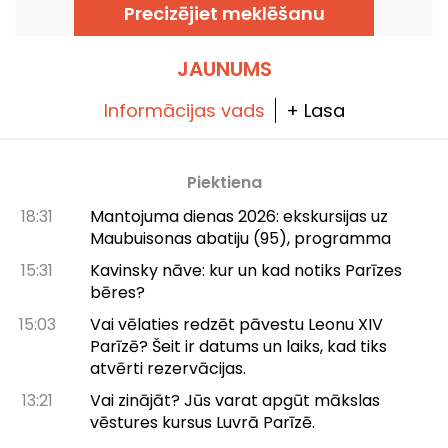
ražotne, darbnīcas ar gaidāmajām
Precizējiet meklēšanu
meistarklasēm un gardēžu veikalu.
JAUNUMS
Informācijas vads
+ Lasa
Piektiena
18:31
Mantojuma dienas 2026: ekskursijas uz
Maubuisonas abatiju (95), programma
15:31
Kavinsky nāve: kur un kad notiks Parīzes
bēres?
15:03
Vai vēlaties redzēt pāvestu Leonu XIV
Parīzē? Šeit ir datums un laiks, kad tiks
atvērti rezervācijas.
13:21
Vai zinājāt? Jūs varat apgūt mākslas
vēstures kursus Luvrā Parīzē.