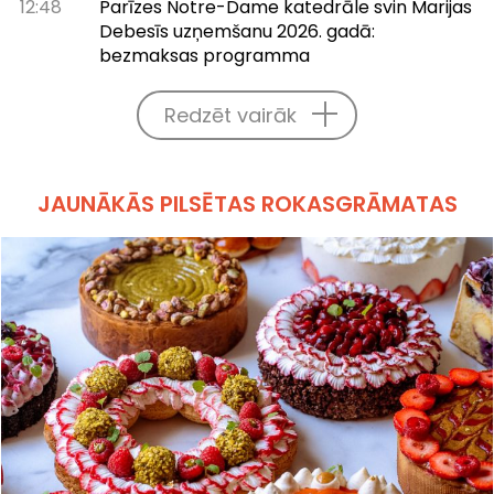
12:48
Parīzes Notre-Dame katedrāle svin Marijas
Debesīs uzņemšanu 2026. gadā:
bezmaksas programma
Redzēt vairāk
JAUNĀKĀS PILSĒTAS ROKASGRĀMATAS