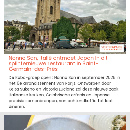
Nonno San, Italië ontmoet Japan in dit
splinternieuwe restaurant in Saint-
Germain-des-Prés
De Kobo-groep opent Nonno San in september 2026 in
het 6e arrondissement van Parijs. Ontworpen door
Keita Sukeno en Victoria Luciano zal deze nieuwe zaak
Italiaanse keuken, Calabrische erfenis en Japanse
precisie samenbrengen, van ochtendkoffie tot laat
dineren.