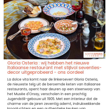
Gloria Osteria : wij hebben het nieuwe
Italiaanse restaurant met stijlvol seventies-
decor uitgeprobeerd - ons oordeel
La dolce vita komt naar de linkeroever! Gloria Osteria,
de nieuwste telg uit de beroemde keten van Italiaanse
restaurants, opent haar deuren op een steenworp van
het Musée d'Orsay, verscholen in een prachtig
Jugendstili-gebouw uit 1905. Met een interieur dat de
charme van de jaren zeventig ademt, indrukwekkende
kroonluchters en een authentieke keuken van