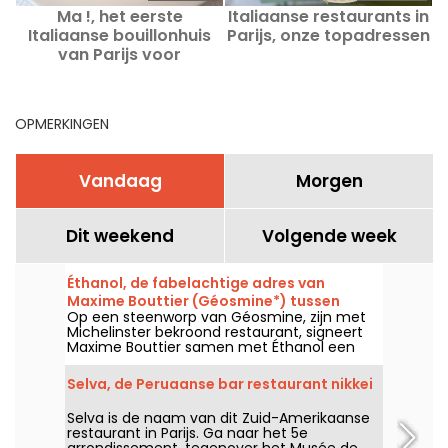
Ma !, het eerste
Italiaanse restaurants in
Italiaanse bouillonhuis
Parijs, onze topadressen
van Parijs voor
authentieke gerechten
tegen betaalbare prijzen
OPMERKINGEN
Vandaag
Morgen
Dit weekend
Volgende week
Éthanol, de fabelachtige adres van
Maxime Bouttier (Géosmine*) tussen
Op een steenworp van Géosmine, zijn met
wijnbar en auteurentafel
Michelinster bekroond restaurant, signeert
Maxime Bouttier samen met Éthanol een
wat informelere eetplek, ontworpen rond
gedeelde schotels en een imposante
Selva, de Peruaanse bar restaurant nikkei
wijnkaart. Een ambitieus adres dat uitblinkt in
uitzonderlijke producten, een keuken van
Selva is de naam van dit Zuid-Amerikaanse
zeer hoog niveau en een bruisende sfeer, al
restaurant in Parijs. Ga naar het 5e
een van onze beste ontdekkingen van het
arrondissement, tegenover het Musée de