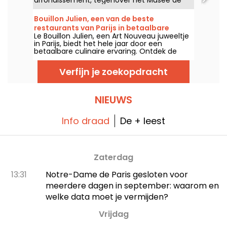
jaar.
Cluny, om te smullen van originele Latijns-
Amerikaanse gerechten die naar sintels en
Bouillon Julien, een van de beste
kruiden ruiken.
restaurants van Parijs in betaalbare
Le Bouillon Julien, een Art Nouveau juweeltje
modus
in Parijs, biedt het hele jaar door een
betaalbare culinaire ervaring. Ontdek de
geschiedenis en het betaalbare menu.
Verfijn je zoekopdracht
NIEUWS
Info draad
De + leest
Zaterdag
13:31
Notre-Dame de Paris gesloten voor
meerdere dagen in september: waarom en
welke data moet je vermijden?
Vrijdag