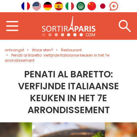
ontvangst
Waar eten?
Restaurant
Penati al Baretto: verfijnde Italiaanse keuken in het 7e
arrondissement
PENATI AL BARETTO:
VERFIJNDE ITALIAANSE
KEUKEN IN HET 7E
ARRONDISSEMENT