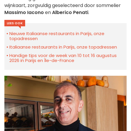
wijnkaart, zorgvuldig geselecteerd door sommelier
Massimo Iacono
en
Alberico Penati
.
LEES OOK
Nieuwe Italiaanse restaurants in Parijs, onze
topadressen
Italiaanse restaurants in Parijs, onze topadressen
Handige tips voor de week van 10 tot 16 augustus
2026 in Parijs en Île-de-France