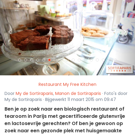
<
>
Restaurant My Free Kitchen
Door
My de Sortiraparis
,
Manon de Sortiraparis
· Foto's door
My de Sortiraparis · Bijgewerkt 11 maart 2015 om 09:47
Ben je op zoek naar een biologisch restaurant of
tearoom in Parijs met gecertificeerde glutenvrije
en lactosevrije gerechten? Of ben je gewoon op
zoek naar een gezonde plek met huisgemaakte