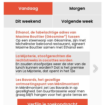
Vandaag
Morgen
Dit weekend
Volgende week
Éthanol, de fabelachtige adres van
Maxime Bouttier (Géosmine*) tussen
Op een steenworp van Géosmine, zijn met
wijnbar en auteurentafel
Michelinster bekroond restaurant, signeert
Maxime Bouttier samen met Éthanol een
wat informelere eetplek, ontworpen rond
gedeelde schotels en een imposante
La Mijoterie, stoofgerechten die
wijnkaart. Een ambitieus adres dat uitblinkt in
rechtstreeks in cocottes worden
uitzonderlijke producten, een keuken van
En zouden stoofpotjes weer de ster van de
geserveerd in het 12e arrondissement
zeer hoog niveau en een bruisende sfeer, al
lunch kunnen worden? Dat is het premise
een van onze beste ontdekkingen van het
van La Mijoterie, dat opent in het 12e
jaar.
arrondissement van Parijs met een keuken
van lange kooktijden, bedacht door chef-
Les Bavards, het gezellige
kok Augustin Garnier en rechtstreeks
ontmoetingspunt van Ménilmontant
geserveerd in stoofpotjes.
In Ménilmontant zet Les Bavards in op
gezelligheid. Een buurtbrasserie waar men
graag blijft hangen voor het grote terras en
het aperitief, veel meer dan voor de
bistrokeuken die toch erg klassiek blijft.
Verfijn je zoekopdracht