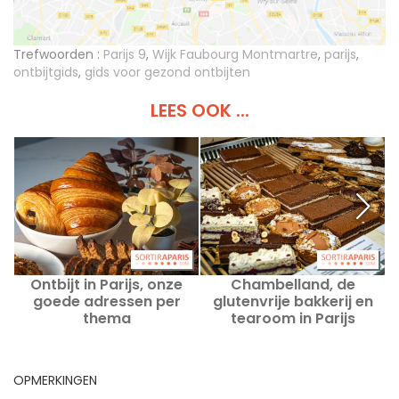
Trefwoorden :
Parijs 9
,
Wijk Faubourg Montmartre
,
parijs
,
ontbijtgids
,
gids voor gezond ontbijten
LEES OOK ...
Ontbijt in Parijs, onze
Chambelland, de
L
goede adressen per
glutenvrije bakkerij en
thema
tearoom in Parijs
OPMERKINGEN