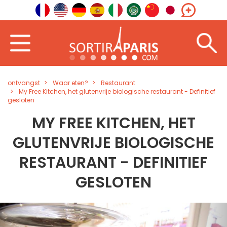
ontvangst
Waar eten?
Restaurant
My Free Kitchen, het glutenvrije biologische restaurant - Definitief
gesloten
MY FREE KITCHEN, HET
GLUTENVRIJE BIOLOGISCHE
RESTAURANT - DEFINITIEF
GESLOTEN