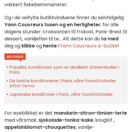
vakkert fiskebeinsmønster.
Og i de velfylte butikkvinduene finner du selvfølgelig
Yann Couvreurs tusen og en herligheter
, for alle
dagens stunder: croissanten til frokost, Paris-Brest til
dessert, vaniljeflan til te... Alt dette kan du
ta med
deg og
klikke
og
hente
i
Yann Couvreurs e-butikk
!
LES OGSÅ
Popelini, konditoriet som er dedikert til kremboller i
Paris
De beste konditoriene i Paris, våre favorittsteder
etter tema
Japanske konditorier i Paris, våre favorittsteder
For øyeblikket er det
mandarin-sitron-timian-terte
med vårsmak,
sjokolade-tonka-kake
, kouglof
,
appelsinblomst-chouquettes
, vanilje-