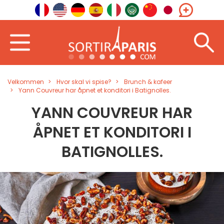
Velkommen
Hvor skal vi spise?
Brunch & kafeer
Yann Couvreur har åpnet et konditori i Batignolles.
YANN COUVREUR HAR
ÅPNET ET KONDITORI I
BATIGNOLLES.