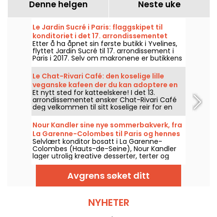
Denne helgen
Neste uke
Le Jardin Sucré i Paris: flaggskipet til
konditoriet i det 17. arrondissementet
Etter å ha åpnet sin første butikk i Yvelines,
flyttet Jardin Sucré til 17. arrondissement i
Paris i 2017. Selv om makronene er butikkens
ubestridte stjerner, er også de andre
bakverkene verdt et besøk, som pistasj- og
Le Chat-Rivari Café: den koselige lille
appelsinblomstterte eller yuzu- og svart
veganske kafeen der du kan adoptere en
sesamterte.
Et nytt sted for katteelskere! I det 13.
katt i det 13. arrondissementet
arrondissementet ønsker Chat-Rivari Café
deg velkommen til sitt koselige reir for en
plantebasert gourmetmatbit, omgitt av
søte katter som du kan adoptere hvis du
Nour Kandler sine nye sommerbakverk, fra
forelsker deg i dem.
La Garenne-Colombes til Paris og hennes
Selvlært konditor bosatt i La Garenne-
verksteder
Colombes (Hauts-de-Seine), Nour Kandler
lager utrolig kreative desserter, terter og
flans, helt hjemmelaget, til skreddersydd
bestilling. Vi har testet hennes nye
Avgrens søket ditt
sommerkolleksjon med frukt for sommeren
2026, og vi tar deg med på
oppdagelsesreisen.
NYHETER