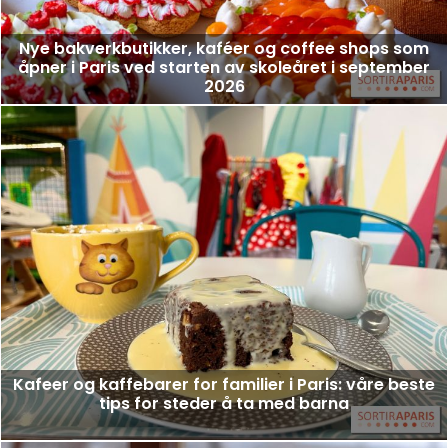
Nye bakverkbutikker, kaféer og coffee shops som
åpner i Paris ved starten av skoleåret i september
2026
Kafeer og kaffebarer for familier i Paris: våre beste
tips for steder å ta med barna