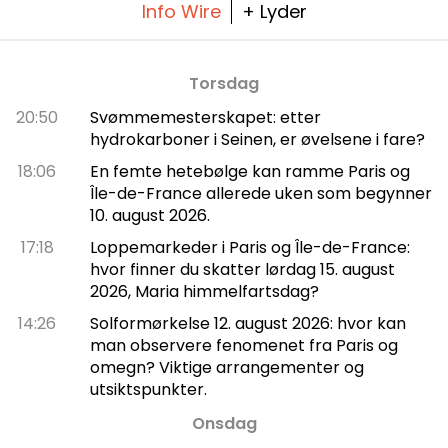
Info Wire
+ Lyder
Torsdag
20:50
Svømmemesterskapet: etter
hydrokarboner i Seinen, er øvelsene i fare?
18:06
En femte hetebølge kan ramme Paris og
Île-de-France allerede uken som begynner
10. august 2026.
17:18
Loppemarkeder i Paris og Île-de-France:
hvor finner du skatter lørdag 15. august
2026, Maria himmelfartsdag?
14:26
Solformørkelse 12. august 2026: hvor kan
man observere fenomenet fra Paris og
omegn? Viktige arrangementer og
utsiktspunkter.
Onsdag