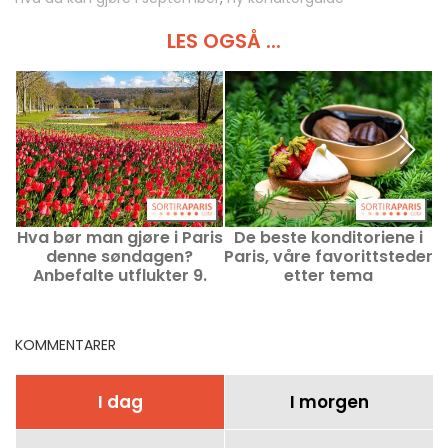
LES OGSÅ ...
Hva bør man gjøre i Paris
De beste konditoriene i
denne søndagen?
Paris, våre favorittsteder
P
Anbefalte utflukter 9.
etter tema
august 2026
KOMMENTARER
I dag
I morgen