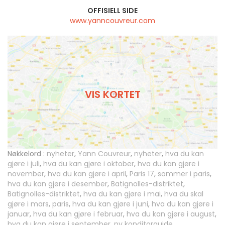
OFFISIELL SIDE
www.yanncouvreur.com
VIS KORTET
Nøkkelord :
nyheter
,
Yann Couvreur
,
nyheter
,
hva du kan
gjøre i juli
,
hva du kan gjøre i oktober
,
hva du kan gjøre i
november
,
hva du kan gjøre i april
,
Paris 17
,
sommer i paris
,
hva du kan gjøre i desember
,
Batignolles-distriktet
,
Batignolles-distriktet
,
hva du kan gjøre i mai
,
hva du skal
gjøre i mars
,
paris
,
hva du kan gjøre i juni
,
hva du kan gjøre i
januar
,
hva du kan gjøre i februar
,
hva du kan gjøre i august
,
hva du kan gjøre i september
,
ny konditorguide