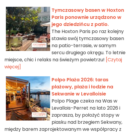
Tymczasowy basen w Hoxton
Paris ponownie urządzono w
jego dziedzińcu z patio.
The Hoxton Paris po raz kolejny
stawia swój tymczasowy basen
na patio-terrasie, w samym
sercu drugiego okręgu. To letnie
miejsce, chic i relaks na świeżym powietrzu!
[Czytaj
więcej]
Polpo Plaża 2026: taras
plażowy, plaża i łodzie na
Sekwanie w Levalloisie
Polpo Plage czeka na Was w
Levallois-Perret na lato 2026 i
zaprasza, by położyć stopy w
piasku nad brzegiem Sekwany,
między barem zaprojektowanym we współpracy z