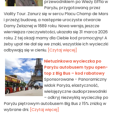
przewodnikiem po Wieży Eiffla w
Paryżu, przygotowaną przez
Viality Tour. Zanurz się w sercu Placu Champ de Mars
i przeżyj budowę, a następnie uroczyste otwarcie
Damy Żelaznej w 1889 roku. Nowa wersja, jeszcze
wierniejsza rzeczywistości, ukazała się 31 marca 2026
roku. Z tej okazji mamy dla Ciebie kod promocyjny! A
żeby upał nie dał się we znaki, wszystkie ich wycieczki
odbywają się w cieniu.
[Czytaj więcej]
Nietuzinkowa wycieczka po
Paryżu autobusem typu open-
top z Big Bus – kod rabatowy
Sponsorowane - Panoramiczny
widok Paryża, elastyczność,
wielojęzyczne audioprzewodniki
– odkryj niezwykłą wycieczkę po
Paryżu piętrowym autobusem Big Bus z 15% zniżką w
wybrane dni.
[Czytaj więcej]