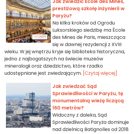
Jak zwiedzić École des Mines,
prestiżową szkołę inżynierii w
Paryżu?
Na kilka kroków od Ogrodu
Luksorskiego siedzibę ma École
des Mines de Paris, mieszcząca
się w dawnej rezydencji z XVIII
wieku. W jej wnętrzu kryje się biblioteka historyczna,
jedno z najbogatszych na świecie muzeów
mineralogii oraz dziedzictwo, które rzadko
udostępniane jest zwiedzającym.
[Czytaj więcej]
Jak zwiedzać Sąd
Sprawiedliwości w Paryżu, tę
monumentalną wieżę liczącą
160 metrów?
Widoczny z daleka, Sąd
Sprawiedliwości Paryża dominuje
nad dzielnicą Batignolles od 2018