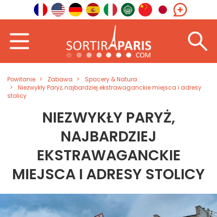
Powitanie
Zabawa
Spacery & Natura
Niezwykły Paryż, najbardziej ekstrawaganckie miejsca i adresy
stolicy
NIEZWYKŁY PARYŻ,
NAJBARDZIEJ
EKSTRAWAGANCKIE
MIEJSCA I ADRESY STOLICY