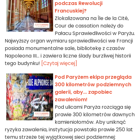
podczas Rewolucji
Francuskiej?
Zlokalizowana na Île de la Cité,
Cour de cassation należy do
Pałacu Sprawiedliwości w Paryżu.
Najwyższy organ wymiaru sprawiedliwości we Francji
posiada monumentalne sale, bibliotekę z czasów
Napoleona III... i zawiera liczne ślady burzliwej historii
tego budynku!
[Czytaj więcej]
Pod Paryżem ekipa przegląda
300 kilometrów podziemnych
galerii, aby... zapobiec
zawaleniom!
Pod ulicami Paryża rozciąga się
prawie 300 kilometrów dawnych
kamieniołomów. Aby uniknąć
ryzyka zawalenia, instytucja powstała prawie 250 lat
temu strzeże tej wyjątkowej sieci podziemnej: