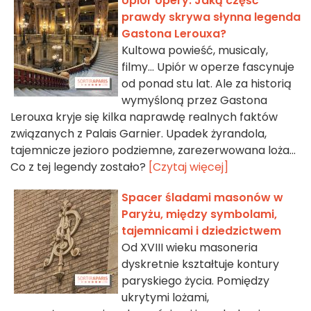
Upiór opery: Jaką część
prawdy skrywa słynna legenda
Gastona Lerouxa?
Kultowa powieść, musicaly,
filmy... Upiór w operze fascynuje
od ponad stu lat. Ale za historią
wymyśloną przez Gastona
Lerouxa kryje się kilka naprawdę realnych faktów
związanych z Palais Garnier. Upadek żyrandola,
tajemnicze jezioro podziemne, zarezerwowana loża...
Co z tej legendy zostało?
[Czytaj więcej]
Spacer śladami masonów w
Paryżu, między symbolami,
tajemnicami i dziedzictwem
Od XVIII wieku masoneria
dyskretnie kształtuje kontury
paryskiego życia. Pomiędzy
ukrytymi lożami,