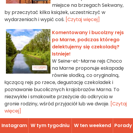
miejsce na brzegach Sekwany,
by przeczytać kilka książek, uczestniczyć w
wydarzeniach i wypić coś.
[Czytaj więcej]
Komentowany i bucolzny rejs
po Marne, podczas którego
delektujemy się czekoladą?
Istnieje!
W Seine-et-Marne rejs Choco
na Marne proponuje eskapadę
równie słodką, co oryginalną,
łączącą rejs po rzece, degustację czekoladek i
poznawanie bucolicznych krajobrazów Marna. To
niezwykłe i smakowite przeżycie do odkrycia w
gronie rodziny, wśród przyjaciół lub we dwoje.
[Czytaj
więcej]
Zajęcia rekreacyjne :
Instagram
W tym tygodniu
W ten weekend
Porady