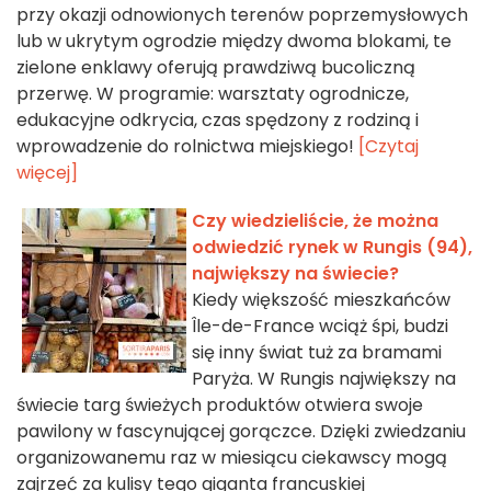
przy okazji odnowionych terenów poprzemysłowych
lub w ukrytym ogrodzie między dwoma blokami, te
zielone enklawy oferują prawdziwą bucoliczną
przerwę. W programie: warsztaty ogrodnicze,
edukacyjne odkrycia, czas spędzony z rodziną i
wprowadzenie do rolnictwa miejskiego!
[Czytaj
więcej]
Czy wiedzieliście, że można
odwiedzić rynek w Rungis (94),
największy na świecie?
Kiedy większość mieszkańców
Île-de-France wciąż śpi, budzi
się inny świat tuż za bramami
Paryża. W Rungis największy na
świecie targ świeżych produktów otwiera swoje
pawilony w fascynującej gorączce. Dzięki zwiedzaniu
organizowanemu raz w miesiącu ciekawscy mogą
zajrzeć za kulisy tego giganta francuskiej