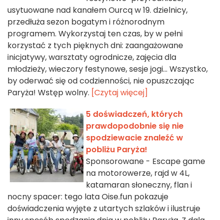
usytuowane nad kanałem Ourcq w 19. dzielnicy,
przedłuża sezon bogatym i różnorodnym
programem. Wykorzystaj ten czas, by w pełni
korzystać z tych pięknych dni: zaangażowane
inicjatywy, warsztaty ogrodnicze, zajęcia dla
młodzieży, wieczory festynowe, sesje jogi… Wszystko,
by oderwać się od codzienności, nie opuszczając
Paryża! Wstęp wolny.
[Czytaj więcej]
5 doświadczeń, których
prawdopodobnie się nie
spodziewacie znaleźć w
pobliżu Paryża!
Sponsorowane - Escape game
na motorowerze, rajd w 4L,
katamaran słoneczny, flan i
nocny spacer: tego lata Oise.fun pokazuje
doświadczenia wyjęte z utartych szlaków i ilustruje