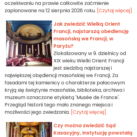
oczekiwaniu na prawie całkowite zaćmienie
zaplanowane na 12 sierpnia 2026 roku.
[Czytaj więcej]
Jak zwiedzić Wielką Orient
Francji, najstarszą obediencję
masońską we Francji, w
Paryżu?
Zlokalizowany w 9. dzielnicy od
XIX wieku Wielki Orient Francji
jest siedzibą najstarszej i
największej obędiencji masońskiej we Francji. Za
fasadami tej kamienicy o charakterze pałacowym
kryją się świątynie masońskie, biblioteka, archiwa i
muzeum oznaczone etykietą 'Musée de France'.
Przegląd historii tego mało znanego miejsca i
możliwości jego zwiedzania.
[Czytaj więcej]
Czy można zwiedzić Sąd
Kasacyjny, instytucję powstałą