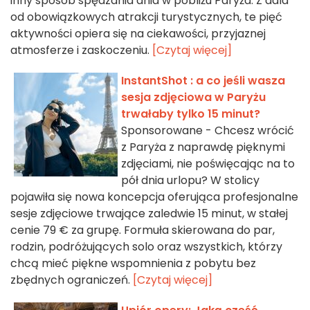
inny sposób spędzania dnia w pobliżu Paryża. Z dala
od obowiązkowych atrakcji turystycznych, te pięć
aktywności opiera się na ciekawości, przyjaznej
atmosferze i zaskoczeniu.
[Czytaj więcej]
InstantShot : a co jeśli wasza
sesja zdjęciowa w Paryżu
trwałaby tylko 15 minut?
Sponsorowane - Chcesz wrócić
z Paryża z naprawdę pięknymi
zdjęciami, nie poświęcając na to
pół dnia urlopu? W stolicy
pojawiła się nowa koncepcja oferująca profesjonalne
sesje zdjęciowe trwające zaledwie 15 minut, w stałej
cenie 79 € za grupę. Formuła skierowana do par,
rodzin, podróżujących solo oraz wszystkich, którzy
chcą mieć piękne wspomnienia z pobytu bez
zbędnych ograniczeń.
[Czytaj więcej]