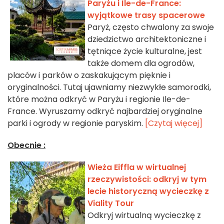
Paryżu i Île-de-France:
wyjątkowe trasy spacerowe
Paryż, często chwalony za swoje
dziedzictwo architektoniczne i
tętniące życie kulturalne, jest
także domem dla ogrodów,
placów i parków o zaskakującym pięknie i
oryginalności. Tutaj ujawniamy niezwykłe samorodki,
które można odkryć w Paryżu i regionie Ile-de-
France. Wyruszamy odkryć najbardziej oryginalne
parki i ogrody w regionie paryskim.
[Czytaj więcej]
Obecnie :
Wieża Eiffla w wirtualnej
rzeczywistości: odkryj w tym
lecie historyczną wycieczkę z
Viality Tour
Odkryj wirtualną wycieczkę z