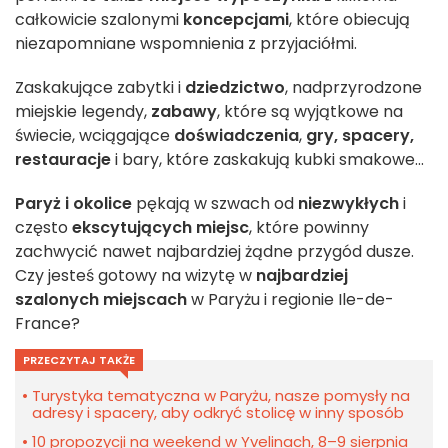
całkowicie szalonymi
koncepcjami
, które obiecują
niezapomniane wspomnienia z przyjaciółmi.
Zaskakujące zabytki i
dziedzictwo
, nadprzyrodzone
miejskie legendy,
zabawy
, które są wyjątkowe na
świecie, wciągające
doświadczenia
,
gry,
spacery,
restauracje
i bary, które zaskakują kubki smakowe...
Paryż i okolice
pękają w szwach od
niezwykłych
i
często
ekscytujących
miejsc
, które powinny
zachwycić nawet najbardziej żądne przygód dusze.
Czy jesteś gotowy na wizytę w
najbardziej
szalonych miejscach
w Paryżu i regionie Ile-de-
France?
PRZECZYTAJ TAKŻE
Turystyka tematyczna w Paryżu, nasze pomysły na
adresy i spacery, aby odkryć stolicę w inny sposób
10 propozycji na weekend w Yvelinach, 8–9 sierpnia