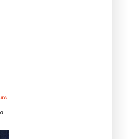
urs
ča