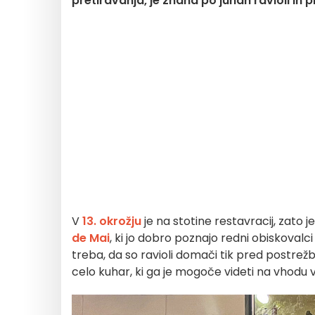
pretiravanja, je znana po juhah ravioli in 
V
13. okrožju
je na stotine restavracij, zato 
de Mai
, ki jo dobro poznajo redni obiskovalc
treba, da so ravioli domači tik pred postre
celo kuhar, ki ga je mogoče videti na vhodu 