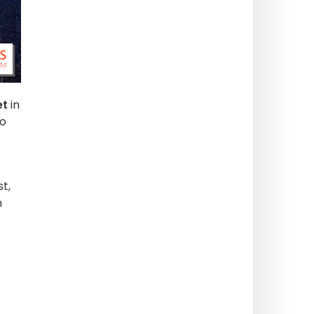
et
in
no
t,
n