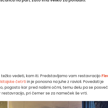
piščancu na pari, zato ima veliko za ponuditi.
je težko vedeti, kam iti. Predstavljamo vam restavracijo
Fle
i
kitajske četrti
in je ponosna na juhe z ravioli. Povedati je
žbo, pogosto kar pred našimi očmi, temu delu pa se posve
v restavracijo, pri čemer se za nameček še vrti.