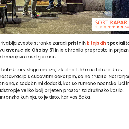
privablja zveste stranke zaradi
pristnih
kitajskih
specialit
ovu
avenue de Choisy 61
in je ohranila preprosto in prijaz
uja izmenjavo med gurmani.
buti-boui v slogu menze, v kateri lahko na hitro in brez
 restavracijo s čudovitim dekorjem, se ne trudite. Notranjos
njena, s sodobnimi dodatki, kot so rumene neonske luči i
adstropje veliko bolj prijeten prostor za družinsko kosilo.
tonska kuhinja, to je tisto, kar vas čaka.