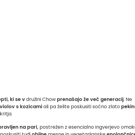
pti, ki se v
družini Chow
prenašajo že več generacij
. Ne
violov s kozicami
ali pa želite poskusiti sočno zlato
pekin
ritja.
pravljen na pari,
postrežen z esencialno ingverjevo omako
 poskusiti tudi
obilne
mesne in vegetarijanske
enolončnic