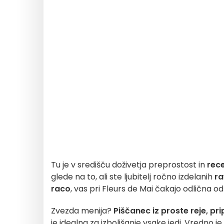
Tu je v središču doživetja preprostost in
rece
glede na to, ali ste ljubitelj ročno izdelanih
ra
raco
, vas pri Fleurs de Mai čakajo odlična odk
Zvezda menija?
Piščanec iz proste reje, pri
je idealna za izboljšanje vsake jedi. Vredno je