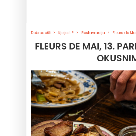
Dobrodošli
Kje jesti?
Restavracija
Fleurs de Mai
FLEURS DE MAI, 13. P
OKUSNIM