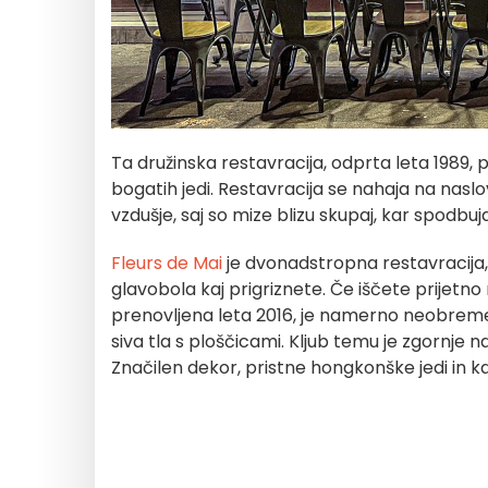
Ta družinska restavracija, odprta leta 1989, 
bogatih jedi. Restavracija se nahaja na nasl
vzdušje, saj so mize blizu skupaj, kar spodb
Fleurs de Mai
je dvonadstropna restavracija, 
glavobola kaj prigriznete. Če iščete prijetno
prenovljena leta 2016, je namerno neobreme
siva tla s ploščicami. Kljub temu je zgornje n
Značilen dekor, pristne hongkonške jedi in kan