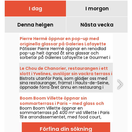
I dag
I morgon
Denna helgen
Nästa vecka
Pierre Hermé öppnar en pop-up med
originella glassar på Galeries Lafayette
Pâtissier Pierre Hermé öppnar en renodlad
pop-up helt ägnad åt sina glassar och
sorbetar på Galeries Lafayette Le Gourmet i
Paris nionde arrondissement från den 2 juli
till den 2 september 2026. Vi gick dit för att
Le Chou de Chanorier, restaurangen i ett
prova hans nya glassiga briocheer, strutar
slott i Yvelines, avslöjar sin vackra terrass i
gjorda på växtbaserad mjölk och hans
Bistrots utanför Paris, som glädjer oss med
toppklass
glasskulor i mycket frestande smaker.
sina restauranger, främst i Hauts-de-Seine,
öppnade förra året ännu en restaurang i
Yvelines! Och inte vilken plats som helst
utan det är i Château Chanorier i Croissy-
Boom Boom Villette öppnar sin
sur-Seine man nu kan gå dit och njuta. Och
sommarterrass i Paris – med glass och
överraskning, där kan man avnjuta en meny
Boom Boom Villette öppnar en
utomhusspel
signerad av Charlie Anne, finalisten i Top
sommarterrass på 400 m² vid Villette i Paris
Chef 2025. Vi har testat restaurangen Chou
19:e arrondissementet, med food court,
de Chanorier som bjuder på en kort och
glass och utomhusspel, från den 18 april till
gastronomisk meny och till och med en
hösten 2026. Ett enkelt alternativ för att äta
enorm terrass i hjärtat av en grönska­nde
Förfina din sökning
ute, ta en drink eller förlänga en utekväll när
park som erbjuder raclette på vintern och