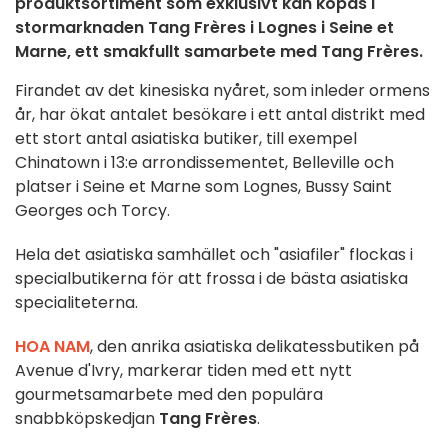
produktsortiment som exklusivt kan köpas i
stormarknaden Tang Frères i Lognes i Seine et
Marne, ett smakfullt samarbete med Tang Frères.
Firandet av det kinesiska nyåret, som inleder ormens
år, har ökat antalet besökare i ett antal distrikt med
ett stort antal asiatiska butiker, till exempel
Chinatown i 13:e arrondissementet, Belleville och
platser i Seine et Marne som Lognes, Bussy Saint
Georges och Torcy.
Hela det asiatiska samhället och "asiafiler" flockas i
specialbutikerna för att frossa i de bästa asiatiska
specialiteterna.
HOA NAM
, den anrika asiatiska delikatessbutiken på
Avenue d'Ivry, markerar tiden med ett nytt
gourmetsamarbete med den populära
snabbköpskedjan
Tang Frères
.