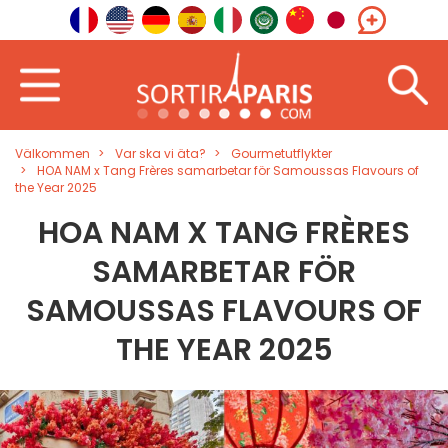
Välkommen
Var ska vi äta?
Gourmetutflykter
HOA NAM x Tang Frères samarbetar för Samoussas Flavours of
the Year 2025
HOA NAM X TANG FRÈRES
SAMARBETAR FÖR
SAMOUSSAS FLAVOURS OF
THE YEAR 2025