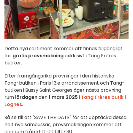
Detta nya sortiment kommer att finnas tillgängligt
för
gratis provsmakning
exklusivt i Tang Frères
butiker.
Efter framgångsrika provningar i den historiska
Tang-butiken i Paris 13:e arrondissement och Tang-
butiken i Bussy Saint Georges äger nästa provning
rum
lördagen
den
1 mars 2025
i
Tang Frères butik i
Lognes
.
Så se till att "SAVE THE DATE" för att upptäcka dessa
helt nya samoussas, provsmakningen kommer att
äga rum från kl. 10.00 till 17.30.