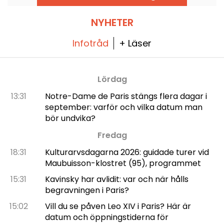
vädret tillåter.
barbecue på sommaren.
NYHETER
Infotråd
+ Läser
Lördag
13:31
Notre-Dame de Paris stängs flera dagar i
september: varför och vilka datum man
bör undvika?
Fredag
18:31
Kulturarvsdagarna 2026: guidade turer vid
Maubuisson-klostret (95), programmet
15:31
Kavinsky har avlidit: var och när hålls
begravningen i Paris?
15:02
Vill du se påven Leo XIV i Paris? Här är
datum och öppningstiderna för