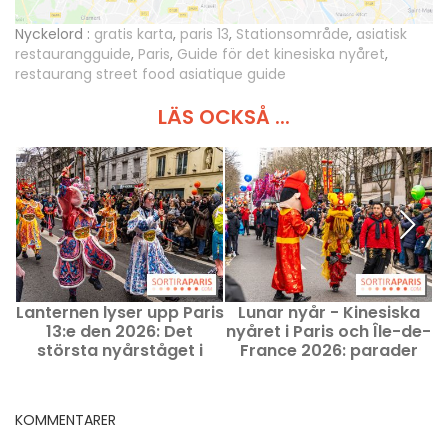
Nyckelord :
gratis karta
,
paris 13
,
Stationsområde
,
asiatisk
restaurangguide
,
Paris
,
Guide för det kinesiska nyåret
,
restaurang street food asiatique guide
LÄS OCKSÅ ...
Lanternen lyser upp Paris
Lunar nyår - Kinesiska
L
13:e den 2026: Det
nyåret i Paris och Île-de-
största nyårståget i
France 2026: parader
l
huvudstaden visar upp
och festligheter
årets festprogram i
helgen
KOMMENTARER