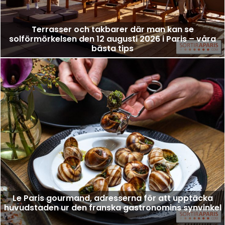
Terrasser och takbarer där man kan se
solförmörkelsen den 12 augusti 2026 i Paris – våra
bästa tips
Le Paris gourmand, adresserna för att upptäcka
huvudstaden ur den franska gastronomins synvinkel