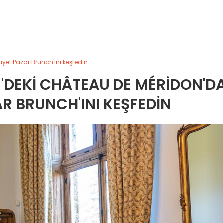
yet Pazar Brunch'ını keşfedin
'DEKI CHÂTEAU DE MÉRIDON'D
AR BRUNCH'INI KEŞFEDIN