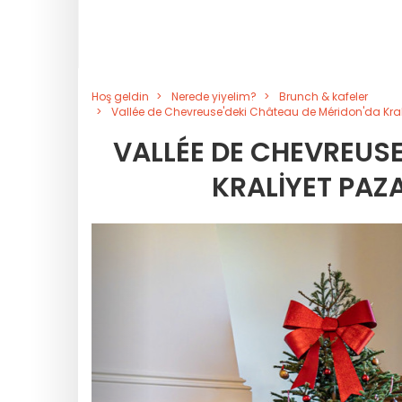
Hoş geldin
Nerede yiyelim?
Brunch & kafeler
Vallée de Chevreuse'deki Château de Méridon'da Krali
VALLÉE DE CHEVREUSE
KRALIYET PAZ