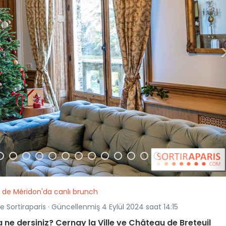
de Méridon'da canlı brunch
e Sortiraparis · Güncellenmiş 4 Eylül 2024 saat 14:15
ne dersiniz? Cernay la Ville ve Château de Breteuil