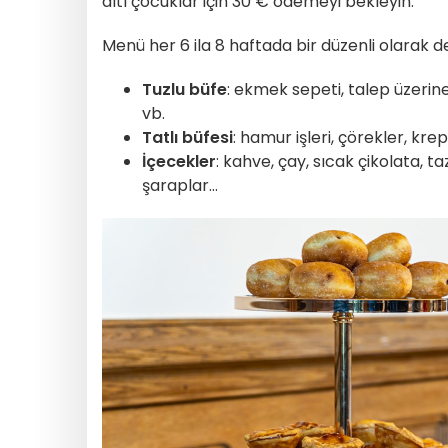
altı çocuklar için 30 € ödemeyi bekleyin.
Menü her 6 ila 8 haftada bir düzenli olarak d
Tuzlu büfe
: ekmek sepeti, talep üzerine
vb.
Tatlı büfesi
: hamur işleri, çörekler, kr
İçecekler
: kahve, çay, sıcak çikolata, 
şaraplar...