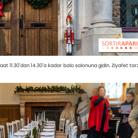
saat 11.30'dan 14.30'a kadar balo salonuna gidin. Ziyafet tar