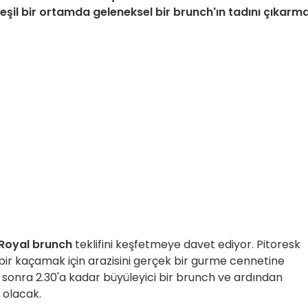
şil bir ortamda geleneksel bir brunch'ın tadını çıkarm
Royal brunch
teklifini keşfetmeye davet ediyor. Pitoresk
ı bir kaçamak için arazisini gerçek bir gurme cennetine
 sonra 2.30'a kadar büyüleyici bir brunch ve ardından
r olacak.