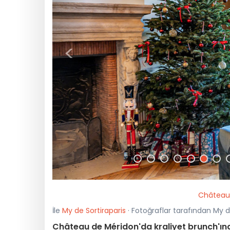
<
Château 
İle
My de Sortiraparis
· Fotoğraflar tarafından My d
Château de Méridon'da kraliyet brunch'ına 