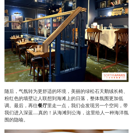
随后，气氛转为更舒适的环境，美丽的绿松石天鹅绒长椅、
粉红色的墙壁让人联想到海滩上的日落，整体氛围更加低
调。最后，再往
餐厅
里走一点，我们会发现另一个空间，带
我们进入深蓝......真的！从海滩到公海，这里给人一种海洋氛
围的隐喻。