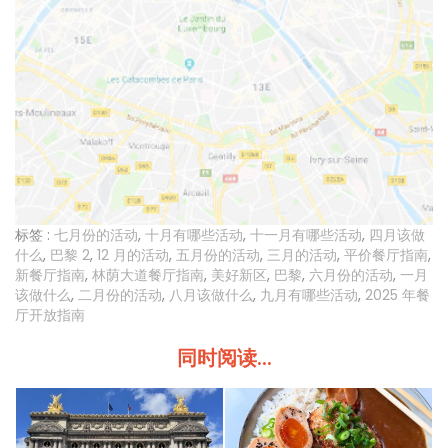
标签 :
七月份的活动
,
十月有哪些活动
,
十一月有哪些活动
,
四月该做
什么
,
巴黎 2
,
12 月的活动
,
五月份的活动
,
三月的活动
,
平价餐厅指南
,
新餐厅指南
,
林荫大道餐厅指南
,
美好新区
,
巴黎
,
六月份的活动
,
一月
该做什么
,
二月份的活动
,
八月该做什么
,
九月有哪些活动
,
2025 年餐
厅开放指南
同时阅读...