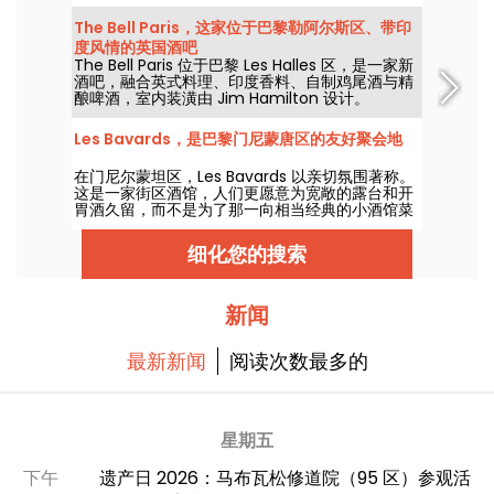
肴，琴声与人声伴随其后，是一场接着一场的狂热
DJ表演。正式永久关闭。
The Bell Paris，这家位于巴黎勒阿尔斯区、带印
度风情的英国酒吧
The Bell Paris 位于巴黎 Les Halles 区，是一家新
酒吧，融合英式料理、印度香料、自制鸡尾酒与精
酿啤酒，室内装潢由 Jim Hamilton 设计。
Les Bavards，是巴黎门尼蒙唐区的友好聚会地
在门尼尔蒙坦区，Les Bavards 以亲切氛围著称。
这是一家街区酒馆，人们更愿意为宽敞的露台和开
胃酒久留，而不是为了那一向相当经典的小酒馆菜
肴。
细化您的搜索
新闻
最新新闻
阅读次数最多的
星期五
下午
遗产日 2026：马布瓦松修道院（95 区）参观活