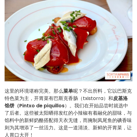
这里的环境堪称完美。那么
菜单
呢？不出所料，它以巴斯克
特色菜为主，开胃菜有巴斯克香肠（txistorra）和
皮基洛
馅饼（Pintxo de piquillos
）。我们在开始品尝时就选中
了后者。这些被太阳晒得发红的小辣椒有着融化的甜味，与
馅料中的新鲜奶酪搭配得天衣无缝，而腌制凤尾鱼的碘香味
则为其增添了一丝活力。这是一道清淡、新鲜的开胃菜，让
人胃口大开！