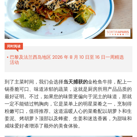
同时阅读
巴黎及法兰西岛地区 2026 年 8 月 10 日至 16 日一周精选
活动
到了主菜时间，我们会选择
当天捕获的
金枪鱼牛排，配上一
锅香脆可口、味道浓郁的蔬菜，这就是厨房所用产品品质的
最好证明。不过，如果您的味蕾更偏向于泥土的味道，那就
一定不能错过鸭胸肉，它是菜单上的明星菜肴之一，烹制得
粉嫩可口，值得推荐。这道温暖人心的菜肴配以胡萝卜和生
姜泥、烤胡萝卜顶部以及蜂蜜、生姜和迷迭香酱，为甜味和
咸味爱好者增添了额外的美食体验。