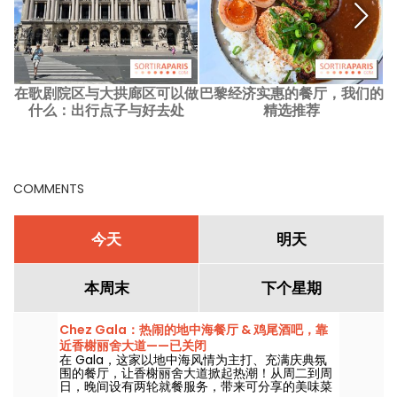
在歌剧院区与大拱廊区可以做
巴黎经济实惠的餐厅，我们的
什么：出行点子与好去处
精选推荐
COMMENTS
今天
明天
本周末
下个星期
Chez Gala：热闹的地中海餐厅 & 鸡尾酒吧，靠
近香榭丽舍大道——已关闭
在 Gala，这家以地中海风情为主打、充满庆典氛
围的餐厅，让香榭丽舍大道掀起热潮！从周二到周
日，晚间设有两轮就餐服务，带来可分享的美味菜