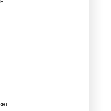
de
 des