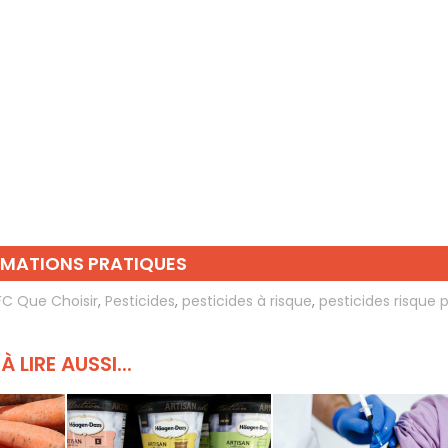
RMATIONS PRATIQUES
FC Que Choisir
,
Pesticides
,
pesticides à risque
,
pesticides risque 
À LIRE AUSSI...