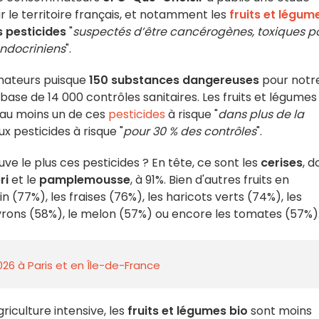
r le territoire français, et notamment les
fruits et légum
 pesticides
"
suspectés d’être cancérogènes, toxiques p
endocriniens
".
mateurs puisque
150 substances dangereuses
pour notr
 base de 14 000 contrôles sanitaires. Les fruits et légumes
au moins un de ces
pesticides
à risque "
dans plus de la
ux pesticides à risque "
pour 30 % des contrôles
".
uve le plus ces pesticides ? En tête, ce sont les
cerises
, d
ri
et le
pamplemousse
, à 91%. Bien d'autres fruits en
 (77%), les fraises (76%), les haricots verts (74%), les
ivrons (58%), le melon (57%) ou encore les tomates (57%)
026 à Paris et en Île-de-France
riculture intensive, les
fruits et légumes bio
sont moins