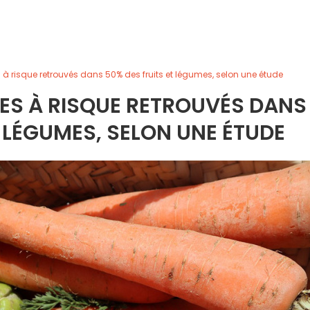
s à risque retrouvés dans 50% des fruits et légumes, selon une étude
IDES À RISQUE RETROUVÉS DANS
T LÉGUMES, SELON UNE ÉTUDE