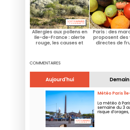
Allergies aux pollens en
Paris : des mar
Ile-de-France : alerte
proposent des 
rouge, les causes et
directes de fru
recommandations à
légumes cont
adopter
hausse des 
COMMENTAIRES
Aujourd'hui
Demain
Météo Paris Îl
La météo à Par
semaine du 3 au
risque d’orages
retour d’un tem