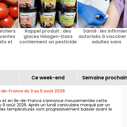
aîchers
Rappel produit : des
Santé : les infirmie
ventes
glaces Häagen-Dazs
autorisés à vacciner
its et
contiennent un pesticide
adultes sans
re la
cancérogène
prescription médic
prix
Ce week-end
Semaine prochai
e-de-France du 3 au 9 août 2026
is et en Île-de-France s’annonce mouvementée cette
 9 août 2026. Après un lundi caniculaire marqué par un
, les températures vont progressivement baisser avant le
ps plus chaud et ensoleillé pour le week-end.