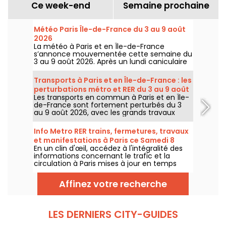
Ce week-end
Semaine prochaine
Météo Paris Île-de-France du 3 au 9 août
2026
La météo à Paris et en Île-de-France
s’annonce mouvementée cette semaine du
3 au 9 août 2026. Après un lundi caniculaire
marqué par un risque d’orages, les
températures vont progressivement baisser
Transports à Paris et en Île-de-France : les
avant le retour d’un temps plus chaud et
perturbations métro et RER du 3 au 9 août
ensoleillé pour le week-end.
Les transports en commun à Paris et en Île-
2026
de-France sont fortement perturbés du 3
au 9 août 2026, avec les grands travaux
d'été qui impactent très durement
certaines lignes, selon la RATP et SNCF.
Info Metro RER trains, fermetures, travaux
et manifestations à Paris ce Samedi 8
En un clin d'œil, accédez à l'intégralité des
août 2026
informations concernant le trafic et la
circulation à Paris mises à jour en temps
réel. Metro RER et Transilien de la RATP,
travaux, circulation, grands évènements et
Affinez votre recherche
manifestations, on vous donne toutes les
informations pratiques à connaître avant de
sortir à Paris ce Samedi 8 août 2026.
LES DERNIERS CITY-GUIDES