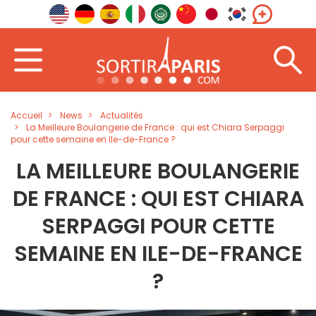
Accueil
News
Actualités
La Meilleure Boulangerie de France : qui est Chiara Serpaggi
pour cette semaine en Ile-de-France ?
LA MEILLEURE BOULANGERIE
DE FRANCE : QUI EST CHIARA
SERPAGGI POUR CETTE
SEMAINE EN ILE-DE-FRANCE
?