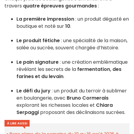
travers
quatre épreuves gourmandes
:
La première impression
: un produit dégusté en
boutique et noté sur
10
.
Le produit fétiche
: une spécialité de la maison,
salée ou sucrée, souvent chargée d’histoire.
Le pain signature
: une création emblématique
révélant les secrets de la
fermentation, des
farines et du levain
.
Le défi du jury
: un produit du terroir à sublimer
en boulangerie, avec
Bruno Cormerais
explorant les richesses locales et
Chiara
Serpaggi
proposant des déclinaisons sucrées.
À LIRE AUSSI
Bons plans de la semaine du 10 au 16 août 2026 à