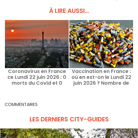
À LIRE AUSSI...
Coronavirus en France
Vaccination en France :
V
ce Lundi 22 juin 2026 : 0
où en est-on le Lundi 22
-
morts du Covid et 0
juin 2026 ? Nombre de
nouveaux cas
vaccinés par région
COMMENTAIRES
LES DERNIERS CITY-GUIDES