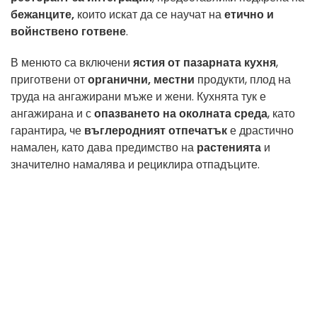
бежанците,
които искат да се научат на
етично и
войнствено готвене
.
В менюто са включени
ястия от пазарната кухня
,
приготвени от
органични, местни
продукти, плод на
труда на ангажирани мъже и жени. Кухнята тук е
ангажирана и с
опазването на околната среда
, като
гарантира, че
въглеродният отпечатък
е драстично
намален, като дава предимство на
растенията
и
значително намалява и рециклира отпадъците.