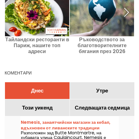
Тайландски ресторанти в
Ръководството за
Париж, нашите топ
благотворителните
адреси
бягания през 2026
година в Париж и региона
Île-de-France
КОМЕНТАРИ
Днес
Утре
Този уикенд
Следващата седмица
Nemesis, занаятчийски магазин за кебап,
вдъхновен от ливанските традиции
Разположен зад Butte Montmartre, на
хубавата улица Caulaincourt, Nemesis е