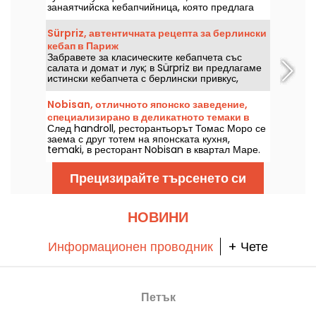
занаятчийска кебапчийница, която предлага
100% домашно приготвени сандвичи и
гарнитури. Модерно място, предлагащо
Sürpriz, автентичната рецепта за берлински
ливански вкусове, което трябва да бъде
кебап в Париж
открито в 18-и район на Париж.
Забравете за класическите кебапчета със
салата и домат и лук; в Sürpriz ви предлагаме
истински кебапчета с берлински привкус,
пълни с пресни зеленчуци, перфектно
изпечено месо и домашно приготвени сосове.
Nobisan, отличното японско заведение,
Добри новини за жителите на Източен Париж: в
специализирано в деликатното темаки в
Бастилията току-що отвори врати нов адрес!
След handroll, ресторантьорът Томас Моро се
квартал Маре.
заема с друг тотем на японската кухня,
temaki, в ресторант Nobisan в квартал Маре.
С голяма финес, този благороден адрес е
истински успех.
Прецизирайте търсенето си
НОВИНИ
Информационен проводник
+ Чете
Петък