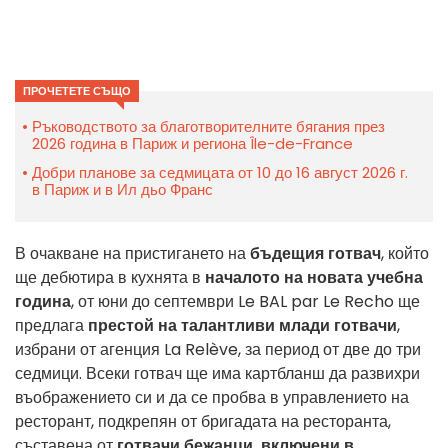
ПРОЧЕТЕТЕ СЪЩО
Ръководството за благотворителните бягания през
2026 година в Париж и региона Île-de-France
Добри планове за седмицата от 10 до 16 август 2026 г.
в Париж и в Ил дьо Франс
В очакване на пристигането на
бъдещия готвач
, който
ще дебютира в кухнята в
началото на новата учебна
година
, от юни до септември Le BAL par Le Recho ще
предлага
престой на талантливи млади готвачи
,
избрани от агенция La Relève, за период от две до три
седмици. Всеки готвач ще има картбланш да развихри
въображението си и да се пробва в управлението на
ресторант, подкрепян от бригадата на ресторанта,
съставена от
готвачи бежанци, включени в