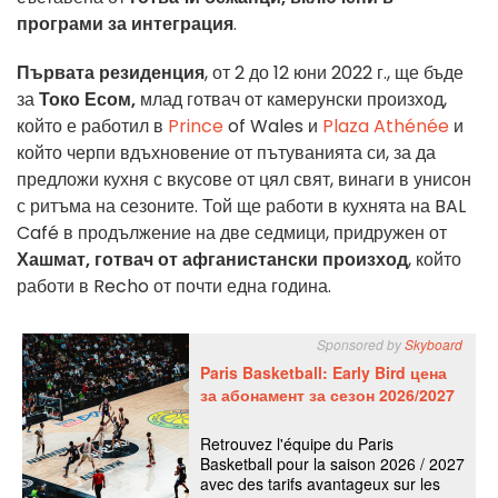
програми за интеграция
.
Първата резиденция
, от 2 до 12 юни 2022 г., ще бъде
за
Токо Есом,
млад готвач от камерунски произход,
който е работил в
Prince
of Wales и
Plaza Athénée
и
който черпи вдъхновение от пътуванията си, за да
предложи кухня с вкусове от цял свят, винаги в унисон
с ритъма на сезоните. Той ще работи в кухнята на BAL
Café в продължение на две седмици, придружен от
Хашмат, готвач от афганистански произход
, който
работи в Recho от почти една година.