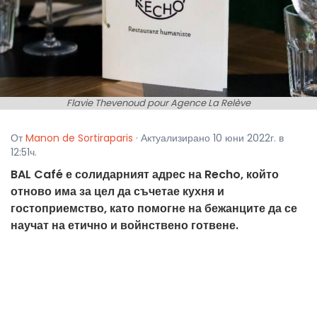
Flavie Thevenoud pour Agence La Relève
От
Manon de Sortiraparis
· Актуализирано 10 юни 2022г. в
12:51ч.
BAL Café е солидарният адрес на Recho, който
отново има за цел да съчетае кухня и
гостоприемство, като помогне на бежанците да се
научат на етично и войнствено готвене.