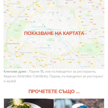
ПОКАЗВАНЕ НА КАРТАТА
Ключови думи :
Париж 18
,
нов пътеводител за ресторанти
,
Квартал Grandes Carrières
,
Париж
,
пътеводител за ресторант
и музей
ПРОЧЕТЕТЕ СЪЩО ...