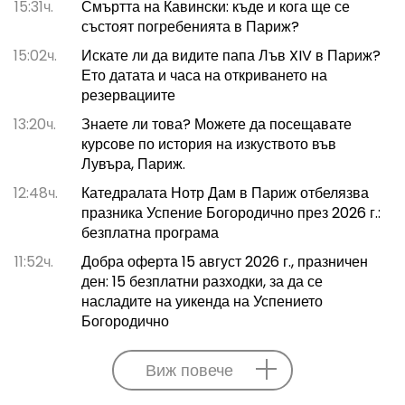
15:31ч.
Смъртта на Кавински: къде и кога ще се
състоят погребенията в Париж?
15:02ч.
Искате ли да видите папа Лъв XIV в Париж?
Ето датата и часа на откриването на
резервациите
13:20ч.
Знаете ли това? Можете да посещавате
курсове по история на изкуството във
Лувъра, Париж.
12:48ч.
Катедралата Нотр Дам в Париж отбелязва
празника Успение Богородично през 2026 г.:
безплатна програма
11:52ч.
Добра оферта 15 август 2026 г., празничен
ден: 15 безплатни разходки, за да се
насладите на уикенда на Успението
Богородично
Виж повече