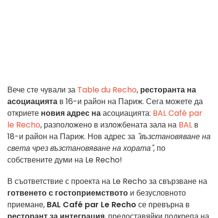
Вече сте чували за
Table du Recho
,
ресторанта на
асоциацията
в 16-и район на Париж. Сега можете да
откриете
новия адрес на
асоциацията:
BAL Café par
le Recho
, разположено в изложбената зала на
BAL
в
18-и район на Париж. Нов адрес за
"възстановяване на
света чрез възстановяване на хората"
, по
собствените думи на Le Recho!
В съответствие с проекта на Le Recho за свързване на
готвенето с гостоприемството
и безусловното
приемане,
BAL Café par Le Recho
се превърна в
ресторант за интеграция
, предоставяйки подкрепа на