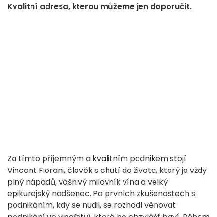
Kvalitní adresa, kterou můžeme jen doporučit.
Za tímto příjemným a kvalitním podnikem stojí
Vincent Fiorani, člověk s chutí do života, který je vždy
plný nápadů, vášnivý milovník vína a velký
epikurejský nadšenec. Po prvních zkušenostech s
podnikáním, kdy se nudil, se rozhodl věnovat
podnikání ve vinařství, které ho obzvlášť baví. Během