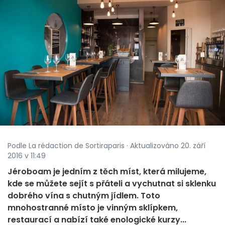
Podle La rédaction de Sortiraparis · Aktualizováno 20. září
2016 v 11:49
Jéroboam je jedním z těch míst, která milujeme,
kde se můžete sejít s přáteli a vychutnat si sklenku
dobrého vína s chutným jídlem. Toto
mnohostranné místo je vinným sklípkem,
restaurací a nabízí také enologické kurzy...