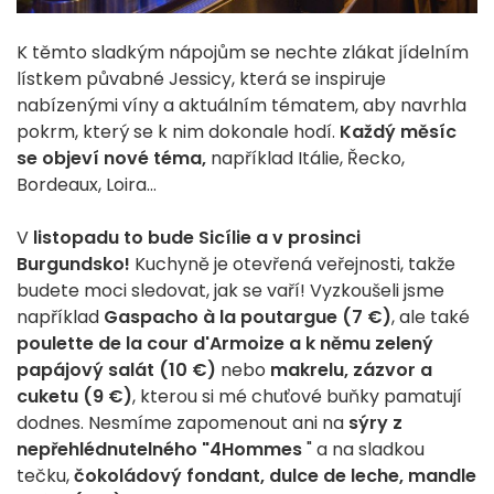
K těmto sladkým nápojům se nechte zlákat jídelním
lístkem půvabné Jessicy, která se inspiruje
nabízenými víny a aktuálním tématem, aby navrhla
pokrm, který se k nim dokonale hodí.
Každý měsíc
se objeví nové téma,
například Itálie, Řecko,
Bordeaux, Loira...
V
listopadu to bude Sicílie a v prosinci
Burgundsko!
Kuchyně je otevřená veřejnosti, takže
budete moci sledovat, jak se vaří! Vyzkoušeli jsme
například
Gaspacho à la poutargue (7 €)
, ale také
poulette de la cour d'Armoize a k němu zelený
papájový salát (10 €)
nebo
makrelu, zázvor a
cuketu (9 €)
, kterou si mé chuťové buňky pamatují
dodnes. Nesmíme zapomenout ani na
sýry z
nepřehlédnutelného "4Hommes
" a na sladkou
tečku,
čokoládový fondant, dulce de leche, mandle