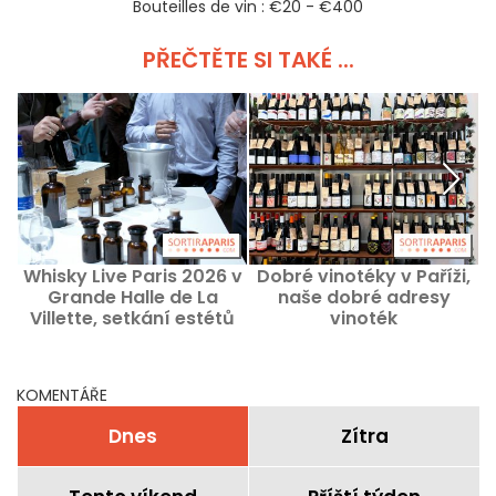
Bouteilles de vin : €20 - €400
PŘEČTĚTE SI TAKÉ ...
Whisky Live Paris 2026 v
Dobré vinotéky v Paříži,
T
Grande Halle de La
naše dobré adresy
v
Villette, setkání estétů
vinoték
KOMENTÁŘE
Dnes
Zítra