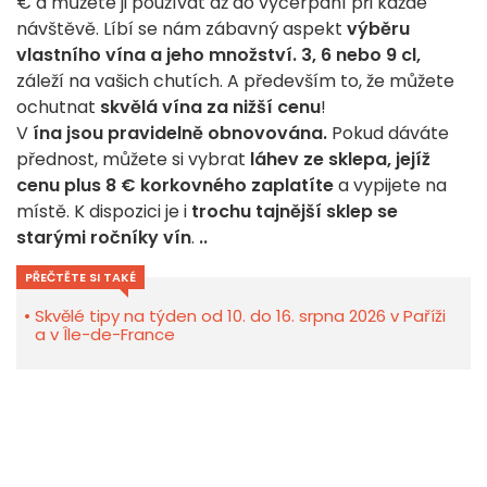
€ a můžete ji používat až do vyčerpání při každé
návštěvě. Líbí se nám zábavný aspekt
výběru
vlastního vína a jeho množství. 3, 6 nebo 9 cl,
záleží na vašich chutích. A především to, že můžete
ochutnat
skvělá vína za nižší cenu
!
V
ína jsou pravidelně obnovována.
Pokud dáváte
přednost, můžete si vybrat
láhev ze sklepa, jejíž
cenu plus 8 € korkovného zaplatíte
a vypijete na
místě. K dispozici je i
trochu tajnější sklep se
starými ročníky vín
.
..
PŘEČTĚTE SI TAKÉ
Skvělé tipy na týden od 10. do 16. srpna 2026 v Paříži
a v Île-de-France