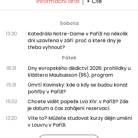
Informační drát
+ Čte
Sobota
13:30
Katedrála Notre-Dame v Paříži na několik
dní uzavřena v září: proč a které dny je
třeba vyhnout?
Pátek
18:31
Dny evropského dědictví 2026: prohlídky u
kláštera Maubuisson (95), program
15:31
Úmrtí Kavinsky: kde a kdy se budou konat
pohřby v Paříži?
15:02
Chcete vidět papeže Lva XIV. v Paříži? Zde
je datum a čas zahájení rezervací.
13:20
Víte to? Můžete studovat kurzy dějin umění
v Louvru v Paříži.