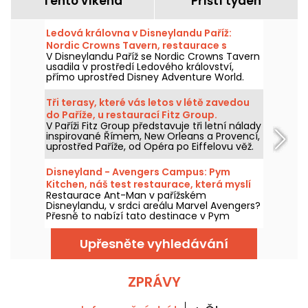
Tento víkend
Příští týden
Ledová královna v Disneylandu Paříž:
Nordic Crowns Tavern, restaurace s
V Disneylandu Paříž se Nordic Crowns Tavern
autentickými severskými specialitami
usadila v prostředí Ledového království,
přímo uprostřed Disney Adventure World.
Tento nový restaurant, laděný do
skandinávského stylu, nabízí návštěvníkům
Tři terasy, které vás letos v létě zavedou
pokračování zážitku z Arendelle
do Paříže, u restaurací Fitz Group.
prostřednictvím atmosféry, dekorací a
V Paříži Fitz Group představuje tři letní nálady
speciální nabídky jídel připravené právě pro
inspirované Římem, New Orleans a Provencí,
tuto část parku. Vyzkoušeli jsme a máme
uprostřed Paříže, od Opéra po Eiffelovu věž.
vám co povědět!
Každá adresa, díky své terase, nabízí zcela
samostatnou zastávku, aniž byste museli
Disneyland - Avengers Campus: Pym
opustit hlavní město.
Kitchen, náš test restaurace, která myslí
Restaurace Ant-Man v pařížském
ve velkém i v malém
Disneylandu, v srdci areálu Marvel Avengers?
Přesně to nabízí tato destinace v Pym
Kitchen, novém bufetu "all-you-can-eat" s
neúměrně velkými produkty v obřích nebo
Upřesněte vyhledávání
miniaturních verzích. Je to zábavný a hravý
způsob, jak si vychutnat jídlo pro tuto
příležitost, s pohlcujícím zážitkem v jedné z
laboratoří doktora Hanka Pyma. Vyzkoušeli
ZPRÁVY
jsme to a všechno vám o tom povíme!