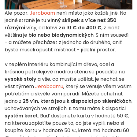
Ale pozor,
Jeroboam
není místo jako každé jiné. Na
jedné straně je tu
vinný sklípek s více než 350
různými
víny, od lahví
za 10 € do 400 €
, z nichž
většina je
bio nebo biodynamických
. S ním sousedí
- a můžete přecházet z jednoho do druhého, aniž
byste museli opustit místnost - jídelní prostor.
V teplém interiéru kombinujícím dřevo, ocel a
krásnou petrolejově modrou stěnu se posadíte na
vysoké stoly
a vše, co musíte udělat, je nechat se
vést týmem
Jeroboamu
, který se věnuje všem vašim
potřebám a skvěle vám poradí. Můžete ochutnat
jedno z
25 vín, která jsou k dispozici po skleničkách
,
uchovávaných ve strojích. K tomu máte k dispozici
systém karet
. Buď dostanete kartu v hodnotě 50 €,
na kterou zaplatíte pouze to, co jste vypili, nebo si
koupíte kartu v hodnotě 50 €, která má hodnotu 60