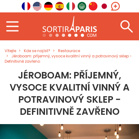
Vítejte
Kde se najíst?
Restaurace
Jéroboam: příjemný, vysoce kvalitní vinný a potravinový sklep -
Definitivně zavřeno
JÉROBOAM: PŘÍJEMNÝ,
VYSOCE KVALITNÍ VINNÝ A
POTRAVINOVÝ SKLEP -
DEFINITIVNĚ ZAVŘENO