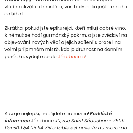
vládne skvělá atmosféra, vás tedy čeká ještě mnoho
dalšího!
Zkrátka, pokud jste epikurejci, kteří milují dobré víno,
k němuž se hodí gurmánský pokrm, a jste zvědaví na
objevování nových věcí a jejich sdílení s přáteli na
velmi příjemném místě, kde je družnost na denním
pořádku, vydejte se do
Jéroboamu
!
A co je nejlepší, nepřijdete na mizinu!
Praktické
informace
Jéroboam
10, rue Saint Sébastien - 75011
Paris
09 84 05 94 75
La table est ouverte du mardi au