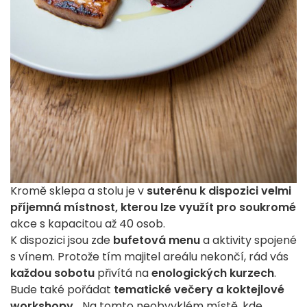
Kromě sklepa a stolu je v
suterénu k dispozici velmi
příjemná místnost, kterou lze využít pro soukromé
akce s kapacitou až 40 osob.
K dispozici jsou zde
bufetová menu
a aktivity spojené
s vínem. Protože tím majitel areálu nekončí, rád vás
každou sobotu
přivítá na
enologických kurzech
.
Bude také pořádat
tematické večery a koktejlové
workshopy
... Na tomto neobvyklém místě, kde