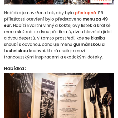
Nabídka je navržena tak, aby byla
přístupná
. Při
příležitosti otevření bylo představeno
menu za 49
eur
. Nabízí kvalitní vinný a koktejlový lístek a krátké
menu složené ze dvou předkrmů, dvou hlavních jídel
a dvou dezertů. V tomto prostředí, kde se klasika
snoubí s odvahou, odhaluje menu
gurmánskou a
technickou
kuchyni, která osciluje mezi
francouzskými inspiracemi a exotickými doteky.
Nabídka :