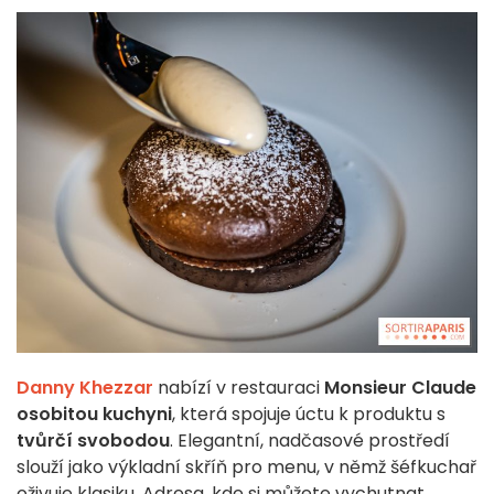
Danny Khezzar
nabízí v restauraci
Monsieur Claude
osobitou kuchyni
, která spojuje úctu k produktu s
tvůrčí svobodou
. Elegantní, nadčasové prostředí
slouží jako výkladní skříň pro menu, v němž šéfkuchař
oživuje klasiku. Adresa, kde si můžete vychutnat