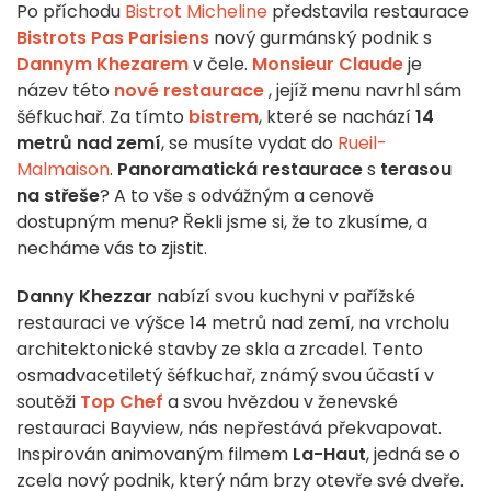
Po příchodu
Bistrot Micheline
představila restaurace
Bistrots Pas Parisiens
nový gurmánský podnik s
Dannym Khezarem
v čele.
Monsieur Claude
je
název této
nové restaurace
, jejíž menu navrhl sám
šéfkuchař. Za tímto
bistrem
, které se nachází
14
metrů nad zemí
, se musíte vydat do
Rueil-
Malmaison
.
Panoramatická restaurace
s
terasou
na
střeše
? A to vše s odvážným a cenově
dostupným menu? Řekli jsme si, že to zkusíme, a
necháme vás to zjistit.
Danny Khezzar
nabízí svou kuchyni v pařížské
restauraci ve výšce 14 metrů nad zemí, na vrcholu
architektonické stavby ze skla a zrcadel. Tento
osmadvacetiletý šéfkuchař, známý svou účastí v
soutěži
Top Chef
a svou hvězdou v ženevské
restauraci Bayview, nás nepřestává překvapovat.
Inspirován animovaným filmem
La-Haut
, jedná se o
zcela nový podnik, který nám brzy otevře své dveře.