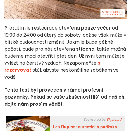
Prozatím je restaurace otevřena
pouze večer
od
19:00 do 24:00 od úterý do soboty, což se však může v
blízké budoucnosti změnit. Jakmile bude pěkné
počasí, bude pro nás otevřena
střecha,
takže možná
budeme moci otevřít i přes den. Už nyní tam můžete
vylézt na čerstvý vzduch. Nezapomeňte
si
rezervovat
stůl, abyste neskončili se zobákem ve
vodě.
Tento test byl proveden v rámci profesní
pozvánky. Pokud se vaše zkušenosti liší od našich,
dejte nám prosím vědět.