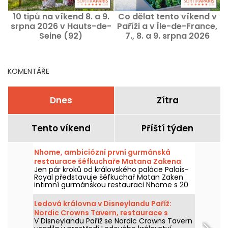
10 tipů na víkend 8. a 9.
Co dělat tento víkend v
C
srpna 2026 v Hauts-de-
Paříži a v Île-de-France,
1
Seine (92)
7., 8. a 9. srpna 2026
KOMENTÁŘE
Dnes
Zítra
Tento víkend
Příští týden
Nhome, ambiciózní první gurmánská
restaurace šéfkuchaře Matana Zakena
Jen pár kroků od královského paláce Palais-
Royal představuje šéfkuchař Matan Zaken
intimní gurmánskou restauraci Nhome s 20
místy a jedinečným a ambiciózním
degustačním menu.
Ledová královna v Disneylandu Paříž:
Nordic Crowns Tavern, restaurace s
V Disneylandu Paříž se Nordic Crowns Tavern
autentickými severskými specialitami