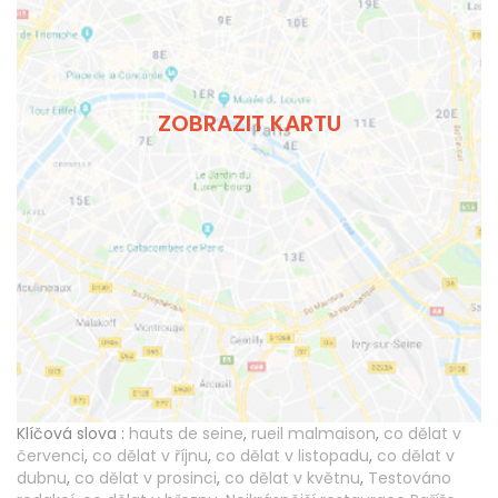
ZOBRAZIT KARTU
Klíčová slova :
hauts de seine
,
rueil malmaison
,
co dělat v
červenci
,
co dělat v říjnu
,
co dělat v listopadu
,
co dělat v
dubnu
,
co dělat v prosinci
,
co dělat v květnu
,
Testováno