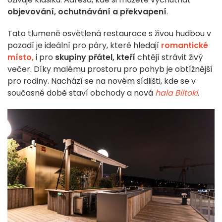
objevování, ochutnávání a překvapení
.
Tato tlumeně osvětlená restaurace s živou hudbou v
pozadí je ideální pro páry, které hledají
romantické
místo,
i pro
skupiny přátel, kteří
chtějí strávit živý
večer. Díky malému prostoru pro pohyb je obtížnější
pro rodiny. Nachází se na novém sídlišti, kde se v
současné době staví obchody a nová
hala Biltoki
.