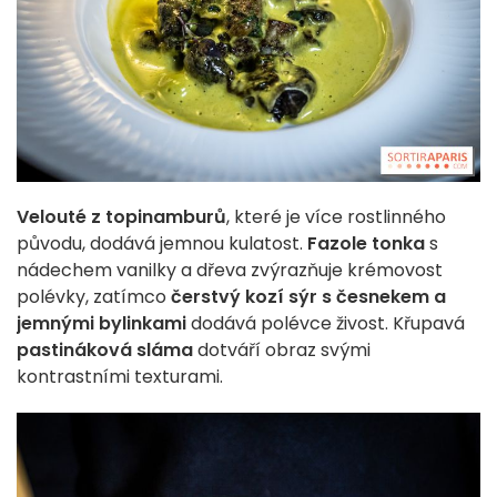
Velouté z topinamburů
, které je více rostlinného
původu, dodává jemnou kulatost.
Fazole tonka
s
nádechem vanilky a dřeva zvýrazňuje krémovost
polévky, zatímco
čerstvý kozí sýr s česnekem a
jemnými bylinkami
dodává polévce živost. Křupavá
pastináková sláma
dotváří obraz svými
kontrastními texturami.