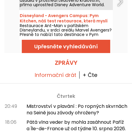
usadila v prostředí Ledového království,
přímo uprostřed Disney Adventure World.
Tento nový restaurant, laděný do
skandinávského stylu, nabízí návštěvníkům
Disneyland - Avengers Campus: Pym
pokračování zážitku z Arendelle
Kitchen, náš test restaurace, která myslí
prostřednictvím atmosféry, dekorací a
Restaurace Ant-Man v pařížském
ve velkém i v malém
speciální nabídky jídel připravené právě pro
Disneylandu, v srdci areálu Marvel Avengers?
tuto část parku. Vyzkoušeli jsme a máme
Přesně to nabízí tato destinace v Pym
vám co povědět!
Kitchen, novém bufetu "all-you-can-eat" s
neúměrně velkými produkty v obřích nebo
Upřesněte vyhledávání
miniaturních verzích. Je to zábavný a hravý
způsob, jak si vychutnat jídlo pro tuto
příležitost, s pohlcujícím zážitkem v jedné z
laboratoří doktora Hanka Pyma. Vyzkoušeli
ZPRÁVY
jsme to a všechno vám o tom povíme!
Informační drát
+ Čte
Čtvrtek
20:49
Mistrovství v plavání : Po ropných skvrnách
na Seině jsou závody ohroženy?
18:06
Pátá vlna veder by mohla zasáhnout Paříž
a Île-de-France už od týdne 10. srpna 2026.