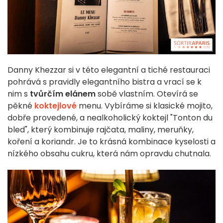
Danny Khezzar si v této elegantní a tiché restauraci
pohrává s pravidly elegantního bistra a vrací se k
nim s
tvůrčím elánem
sobě vlastním. Otevírá se
pěkné
koktejlové
menu. Vybíráme si klasické mojito,
dobře provedené, a nealkoholický koktejl "Tonton du
bled", který kombinuje rajčata, maliny, meruňky,
koření a koriandr. Je to krásná kombinace kyselosti a
nízkého obsahu cukru, která nám opravdu chutnala.