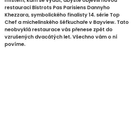
místem, kam se vydat, abyste objevili novou
restauraci Bistrots Pas Parisiens Dannyho
Khezzara, symbolického finalisty 14. série Top
Chef a michelinského šéfkuchaře v Bayview. Tato
neobvyklá restaurace vás přenese zpět do
vzrušených dvacátých let. Všechno vám o ní
povíme.