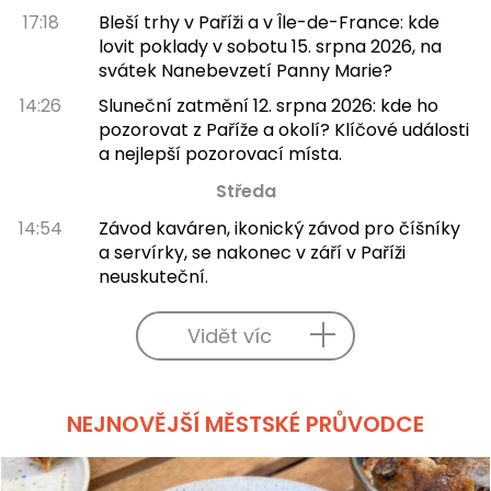
17:18
Bleší trhy v Paříži a v Île-de-France: kde
lovit poklady v sobotu 15. srpna 2026, na
svátek Nanebevzetí Panny Marie?
14:26
Sluneční zatmění 12. srpna 2026: kde ho
pozorovat z Paříže a okolí? Klíčové události
a nejlepší pozorovací místa.
Středa
14:54
Závod kaváren, ikonický závod pro číšníky
a servírky, se nakonec v září v Paříži
neuskuteční.
Vidět víc
NEJNOVĚJŠÍ MĚSTSKÉ PRŮVODCE