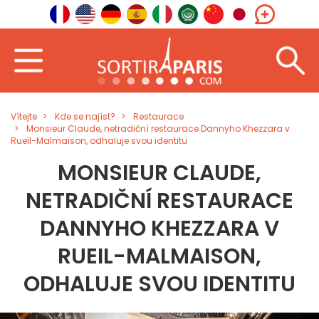
Vítejte
Kde se najíst?
Restaurace
Monsieur Claude, netradiční restaurace Dannyho Khezzara v
Rueil-Malmaison, odhaluje svou identitu
MONSIEUR CLAUDE,
NETRADIČNÍ RESTAURACE
DANNYHO KHEZZARA V
RUEIL-MALMAISON,
ODHALUJE SVOU IDENTITU