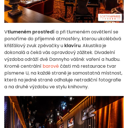
V
tlumeném prostředí
a při tlumeném osvětlení se
ponoříme do příjemné atmosféry, kterou ukolébává
křišťálový zvuk zpěvačky u
klavíru
. Akustika je
dokonalá a čeká vás opravdový zážitek. Divadelní
výzdoba odráží dvě Dannyho vášně: vaření a hudbu.
Kromě centrální
barové
části má restaurace tvar
písmene U, na každé straně je samostatná místnost,
která na jedné straně odhaluje netradiční fotografie
a na druhé výzdobu ve stylu knihovny.