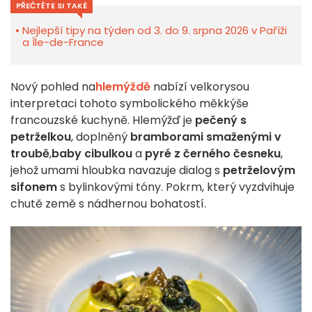
PŘEČTĚTE SI TAKÉ
Nejlepší tipy na týden od 3. do 9. srpna 2026 v Paříži
a Île-de-France
Nový pohled na
hlemýždě
nabízí velkorysou
interpretaci tohoto symbolického měkkýše
francouzské kuchyně. Hlemýžď je
pečený s
petrželkou
, doplněný
bramborami smaženými v
troubě
,
baby cibulkou
a
pyré z černého česneku
,
jehož umami hloubka navazuje dialog s
petrželovým
sifonem
s bylinkovými tóny. Pokrm, který vyzdvihuje
chutě země s nádhernou bohatostí.