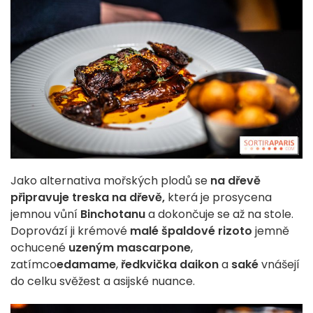
Jako alternativa mořských plodů se
na dřevě
připravuje treska na dřevě,
která je prosycena
jemnou vůní
Binchotanu
a dokončuje se až na stole.
Doprovází ji krémové
malé špaldové rizoto
jemně
ochucené
uzeným mascarpone
,
zatímco
edamame
,
ředkvička daikon
a
saké
vnášejí
do celku svěžest a asijské nuance.