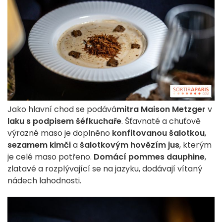
Jako hlavní chod se podává
mitra Maison Metzger
v
laku s podpisem šéfkuchaře
. Šťavnaté a chuťově
výrazné maso je doplněno
konfitovanou šalotkou
,
sezamem kimči
a
šalotkovým hovězím jus
, kterým
je celé maso potřeno.
Domácí pommes dauphine
,
zlatavé a rozplývající se na jazyku, dodávají vítaný
nádech lahodnosti.