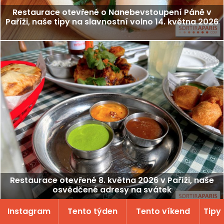
Restaurace otevřené o Nanebevstoupení Páně v
Paříži, naše tipy na slavnostní volno 14. května 2026
Restaurace otevřené 8. května 2026 v Paříži, naše
osvědčené adresy na svátek
Instagram
Tento týden
Tento víkend
Tipy
Všichni průvodci : Kde se najíst? >