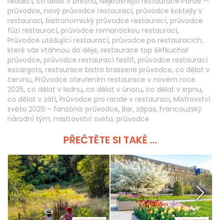
redakcí
,
co dělat v březnu
,
Nejkrásnější restaurace Paříže —
průvodce
,
nový průvodce restaurací
,
průvodce koktejly v
restauraci
,
bistronomický průvodce restaurací
,
průvodce
fúzí restaurací
,
průvodce romantickou restaurací
,
Průvodce utěšující restaurací
,
průvodce po restauracích,
které vás vtáhnou do děje
,
restaurace top šéfkuchař
průvodce
,
průvodce restaurací festif
,
průvodce restaurací
escargots
,
restaurace bistro brasserie průvodce
,
co dělat v
červnu
,
Průvodce otevřením restaurace v novém roce
2025
,
co dělat v lednu
,
co dělat v únoru
,
co dělat v srpnu
,
co dělat v září
,
Průvodce pro rande v restauraci
,
Mistrovství
světa 2026 – fanzóna: průvodce
,
Bar, zápas, Francouzský
národní tým, mistrovství světa, průvodce
PŘEČTĚTE SI TAKÉ ...