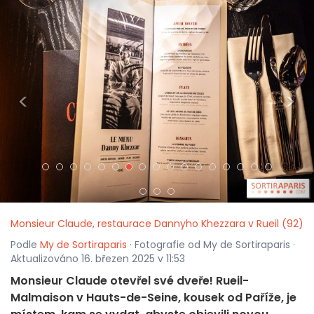
<
>
Monsieur Claude, restaurace Dannyho Khezzara v Rueil (92)
Podle
My de Sortiraparis
· Fotografie od My de Sortiraparis ·
Aktualizováno 16. březen 2025 v 11:53
Monsieur Claude otevřel své dveře! Rueil-
Malmaison v Hauts-de-Seine, kousek od Paříže, je