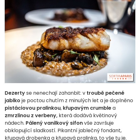
Dezerty
se nenechají zahanbit: v
troubě pečené
jablko
je poctou chutím z minulých let a je doplněno
pistáciovou pralinkou
,
křupavým crumble
a
zmrzlinou z verbeny,
která dodává květinový
nádech.
Pálený vanilkový sifon
vše završuje
obklopující sladkostí. Pikantní jablečný fondant,
křupavá drobenka a křupavá pralinka, to vše tu je.