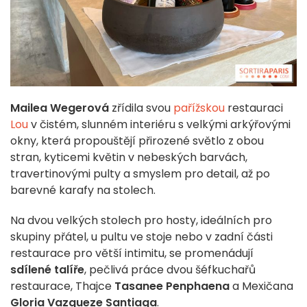
Mailea Wegerová
zřídila svou
pařížskou
restauraci
Lou
v čistém, slunném interiéru s velkými arkýřovými
okny, která propouštějí přirozené světlo z obou
stran, kyticemi květin v nebeských barvách,
travertinovými pulty a smyslem pro detail, až po
barevné karafy na stolech.
Na dvou velkých stolech pro hosty, ideálních pro
skupiny přátel, u pultu ve stoje nebo v zadní části
restaurace pro větší intimitu, se promenádují
sdílené talíře
, pečlivá práce dvou šéfkuchařů
restaurace, Thajce
Tasanee Penphaena
a Mexičana
Gloria Vazqueze Santiaga
.