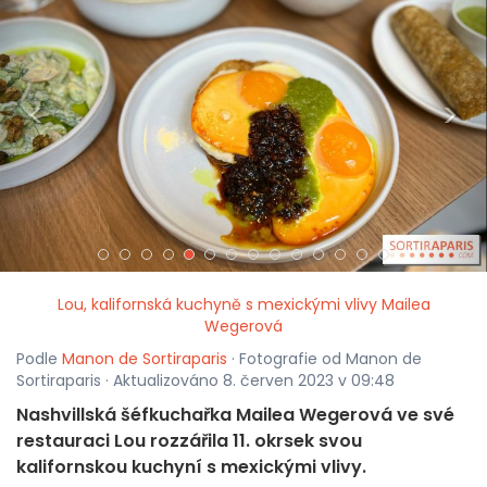
<
>
Lou, kalifornská kuchyně s mexickými vlivy Mailea
Wegerová
Podle
Manon de Sortiraparis
· Fotografie od Manon de
Sortiraparis · Aktualizováno 8. červen 2023 v 09:48
Nashvillská šéfkuchařka Mailea Wegerová ve své
restauraci Lou rozzářila 11. okrsek svou
kalifornskou kuchyní s mexickými vlivy.