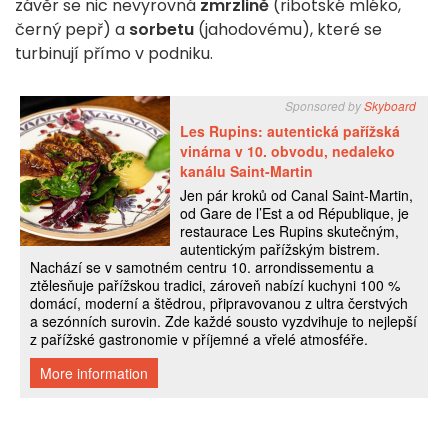
závěr se nic nevyrovná
zmrzlině
(ribotské mléko,
černý pepř) a
sorbetu
(jahodovému), které se
turbinují přímo v podniku.