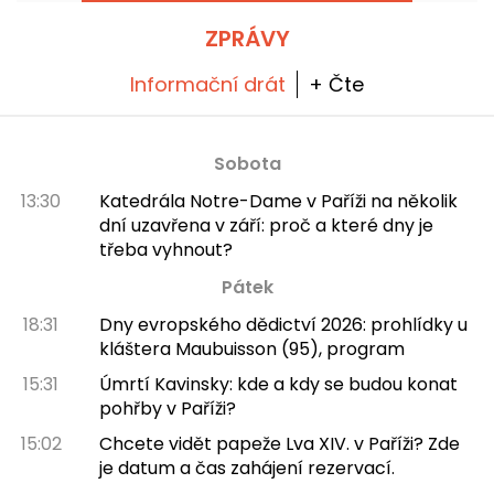
ZPRÁVY
Informační drát
+ Čte
Sobota
13:30
Katedrála Notre-Dame v Paříži na několik
dní uzavřena v září: proč a které dny je
třeba vyhnout?
Pátek
18:31
Dny evropského dědictví 2026: prohlídky u
kláštera Maubuisson (95), program
15:31
Úmrtí Kavinsky: kde a kdy se budou konat
pohřby v Paříži?
15:02
Chcete vidět papeže Lva XIV. v Paříži? Zde
je datum a čas zahájení rezervací.