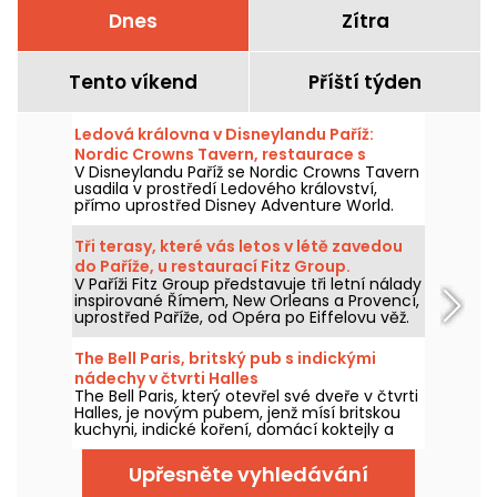
Dnes
Zítra
Tento víkend
Příští týden
Ledová královna v Disneylandu Paříž:
Nordic Crowns Tavern, restaurace s
V Disneylandu Paříž se Nordic Crowns Tavern
autentickými severskými specialitami
usadila v prostředí Ledového království,
přímo uprostřed Disney Adventure World.
Tento nový restaurant, laděný do
skandinávského stylu, nabízí návštěvníkům
Tři terasy, které vás letos v létě zavedou
pokračování zážitku z Arendelle
do Paříže, u restaurací Fitz Group.
prostřednictvím atmosféry, dekorací a
V Paříži Fitz Group představuje tři letní nálady
speciální nabídky jídel připravené právě pro
inspirované Římem, New Orleans a Provencí,
tuto část parku. Vyzkoušeli jsme a máme
uprostřed Paříže, od Opéra po Eiffelovu věž.
vám co povědět!
Každá adresa, díky své terase, nabízí zcela
samostatnou zastávku, aniž byste museli
The Bell Paris, britský pub s indickými
opustit hlavní město.
nádechy v čtvrti Halles
The Bell Paris, který otevřel své dveře v čtvrti
Halles, je novým pubem, jenž mísí britskou
kuchyni, indické koření, domácí koktejly a
řemeslná piva v interiéru navrženém Jimem
Hamiltonem.
Upřesněte vyhledávání