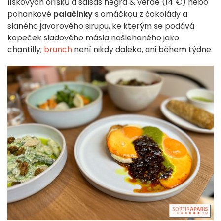
lískových oříšků a salsas negra & verde (14 €) nebo
pohankové
palačinky
s omáčkou z čokolády a
slaného javorového sirupu, ke kterým se podává
kopeček sladového másla našlehaného jako
chantilly;
brunch
není nikdy daleko, ani během týdne.