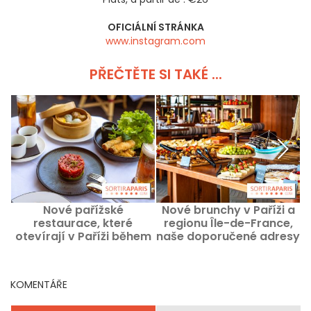
OFICIÁLNÍ STRÁNKA
www.instagram.com
PŘEČTĚTE SI TAKÉ ...
Nové pařížské
Nové brunchy v Paříži a
restaurace, které
regionu Île-de-France,
otevírají v Paříži během
naše doporučené adresy
této zářijové sezóny roku
2026
KOMENTÁŘE