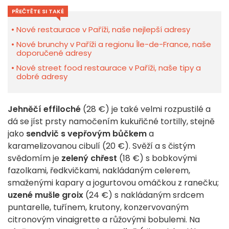
PŘEČTĚTE SI TAKÉ
Nové restaurace v Paříži, naše nejlepší adresy
Nové brunchy v Paříži a regionu Île-de-France, naše
doporučené adresy
Nové street food restaurace v Paříži, naše tipy a
dobré adresy
Jehněčí effiloché
(28 €) je také velmi rozpustilé a
dá se jíst prsty namočením kukuřičné tortilly, stejně
jako
sendvič s vepřovým bůčkem
a
karamelizovanou cibulí (20 €). Svěží a s čistým
svědomím je
zelený chřest
(18 €) s bobkovými
fazolkami, ředkvičkami, nakládaným celerem,
smaženými kapary a jogurtovou omáčkou z ranečku;
uzené mušle groix
(24 €) s nakládaným srdcem
puntarelle, tuřínem, krutony, konzervovaným
citronovým vinaigrette a růžovými bobulemi. Na