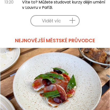
13:20
Víte to? Můžete studovat kurzy dějin umění
v Louvru v Paříži.
Vidět víc
NEJNOVĚJŠÍ MĚSTSKÉ PRŮVODCE