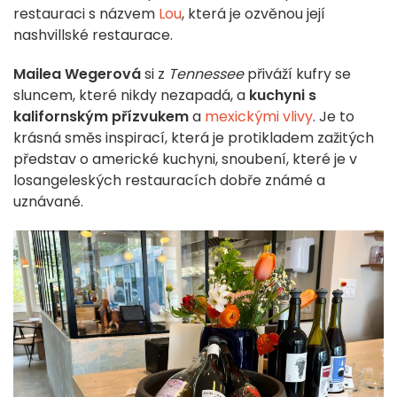
restauraci s názvem
Lou
, která je ozvěnou její
nashvillské restaurace.
Mailea Wegerová
si z
Tennessee
přiváží kufry se
sluncem, které nikdy nezapadá, a
kuchyni s
kalifornským přízvukem
a
mexickými vlivy
. Je to
krásná směs inspirací, která je protikladem zažitých
představ o americké kuchyni, snoubení, které je v
losangeleských restauracích dobře známé a
uznávané.