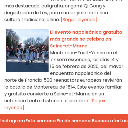
más destacado: caligrafía, origami, Qi Gong y
degustación de tés, para sumergirse en la rica
cultura tradicional china.
[Seguir leyendo]
El evento napoleónico gratuito
más grande se celebra en
Seine-et-Marne
Montereau-Fault-Yonne en el
77 será escenario, los días 14 y
15 de febrero de 2026, del mayor
encuentro napoleónico del
norte de Francia: 500 reenactors europeos revivirán
la batalla de Montereau de 1814. Este evento familiar
y gratuito convierte a Seine-et-Marne en un
auténtico teatro histórico al aire libre.
[Seguir
leyendo]
Año Nuevo Chino en Saint-
Instagram
Esta semana
Fin de semana
Buenas ofertas
Germain-en-Laye, Yvelines