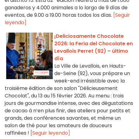
el distrito 15. Esta 62ª edición reunirá a más de 1.000
ganaderos y 4.000 animales a lo largo de 9 días de
eventos, de 9.00 a 19.00 horas todos los días.
[Seguir
leyendo]
¡Deliciosamente Chocolate
2026: la Feria del Chocolate en
Levallois Perret (92) – último
día
La Ville de Levallois, en Hauts-
de-Seine (92), vous prépare un
week-end irrésistible avec la
troisième édition de son salon "Délicieusement
Chocolat", du 13 au 15 février 2026. Au menu : trois
jours de gourmandise intense, avec des dégustations
de cacao à n’en plus finir, des ateliers pour petits et
grands, des conférences savantes, et même un
salon de thé pour les amateurs de douceurs
raffinées !
[Seguir leyendo]