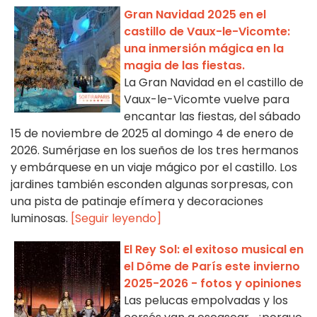
Gran Navidad 2025 en el
castillo de Vaux-le-Vicomte:
una inmersión mágica en la
magia de las fiestas.
La Gran Navidad en el castillo de
Vaux-le-Vicomte vuelve para
encantar las fiestas, del sábado
15 de noviembre de 2025 al domingo 4 de enero de
2026. Sumérjase en los sueños de los tres hermanos
y embárquese en un viaje mágico por el castillo. Los
jardines también esconden algunas sorpresas, con
una pista de patinaje efímera y decoraciones
luminosas.
[Seguir leyendo]
El Rey Sol: el exitoso musical en
el Dôme de París este invierno
2025-2026 - fotos y opiniones
Las pelucas empolvadas y los