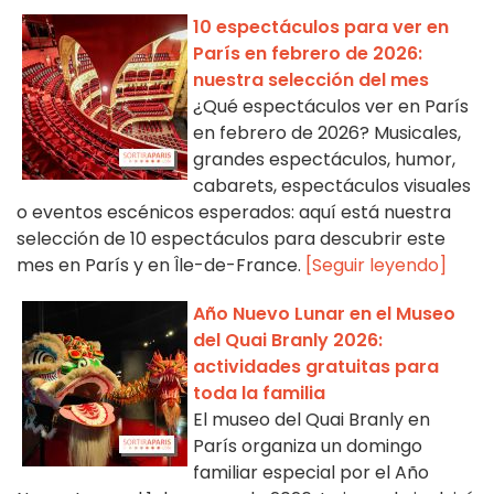
10 espectáculos para ver en
París en febrero de 2026:
nuestra selección del mes
¿Qué espectáculos ver en París
en febrero de 2026? Musicales,
grandes espectáculos, humor,
cabarets, espectáculos visuales
o eventos escénicos esperados: aquí está nuestra
selección de 10 espectáculos para descubrir este
mes en París y en Île-de-France.
[Seguir leyendo]
Año Nuevo Lunar en el Museo
del Quai Branly 2026:
actividades gratuitas para
toda la familia
El museo del Quai Branly en
París organiza un domingo
familiar especial por el Año