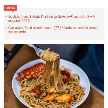
LOE KA
Nädala head nipid Pariisis ja Île-de-France'is 3.–9.
august 2026
Kus süüa Fontainebleaus (77)? Meie soovitatavad
restoranid