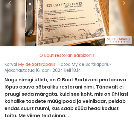
<
>
O Bout restoran Barbizonis
Kõrval
My de Sortiraparis
· Fotod My de Sortiraparis ·
Ajakohastatud 16. aprill 2024 kell 18.14
Nagu nimigi ütleb, on O Bout Barbizoni peatänava
lõpus asuva sõbraliku restorani nimi. Tänavalt ei
pruugi seda märgata, kuid see koht, mis on ühtlasi
kohalike toodete müügipood ja veinibaar, peidab
endas suurt ruumi, kus saab süüa head kodust
toitu. Me viime teid sinna...