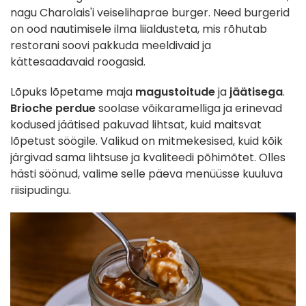
nagu Charolais'i veiselihaprae burger. Need burgerid
on ood nautimisele ilma liialdusteta, mis rõhutab
restorani soovi pakkuda meeldivaid ja
kättesaadavaid roogasid.
Lõpuks lõpetame maja
magustoitude
ja
jäätisega
.
Brioche perdue
soolase võikaramelliga ja erinevad
kodused jäätised pakuvad lihtsat, kuid maitsvat
lõpetust söögile. Valikud on mitmekesised, kuid kõik
järgivad sama lihtsuse ja kvaliteedi põhimõtet. Olles
hästi söönud, valime selle päeva menüüsse kuuluva
riisipudingu.