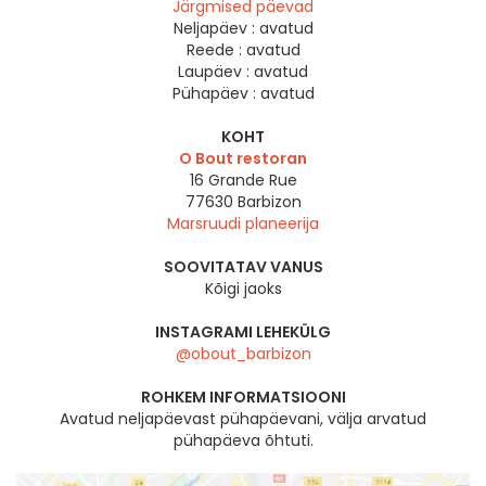
Järgmised päevad
Neljapäev :
avatud
Reede :
avatud
Laupäev :
avatud
Pühapäev :
avatud
KOHT
O Bout restoran
16 Grande Rue
77630
Barbizon
Marsruudi planeerija
SOOVITATAV VANUS
Kõigi jaoks
INSTAGRAMI LEHEKÜLG
@obout_barbizon
ROHKEM INFORMATSIOONI
Avatud neljapäevast pühapäevani, välja arvatud
pühapäeva õhtuti.