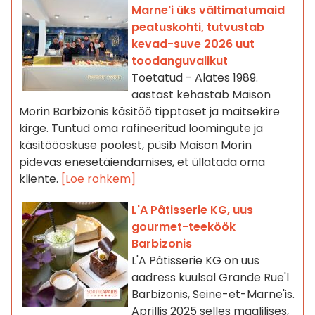
Marne'i üks vältimatumaid
peatuskohti, tutvustab
kevad-suve 2026 uut
toodanguvalikut
Toetatud - Alates 1989.
aastast kehastab Maison
Morin Barbizonis käsitöö tipptaset ja maitsekire
kirge. Tuntud oma rafineeritud loomingute ja
käsitööoskuse poolest, püsib Maison Morin
pidevas enesetäiendamises, et üllatada oma
kliente.
[Loe rohkem]
L'A Pâtisserie KG, uus
gourmet-teeköök
Barbizonis
L'A Pâtisserie KG on uus
aadress kuulsal Grande Rue'l
Barbizonis, Seine-et-Marne'is.
Aprillis 2025 selles maalilises,