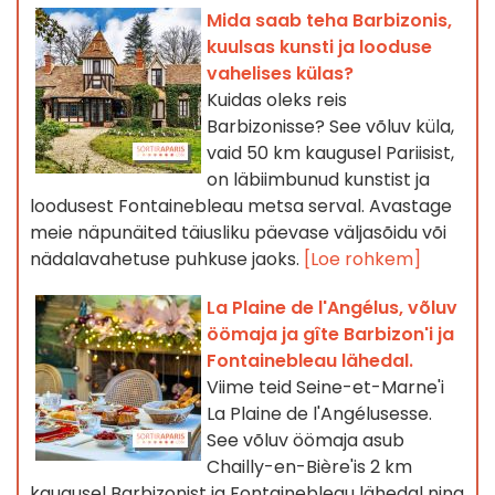
Mida saab teha Barbizonis,
kuulsas kunsti ja looduse
vahelises külas?
Kuidas oleks reis
Barbizonisse? See võluv küla,
vaid 50 km kaugusel Pariisist,
on läbiimbunud kunstist ja
loodusest Fontainebleau metsa serval. Avastage
meie näpunäited täiusliku päevase väljasõidu või
nädalavahetuse puhkuse jaoks.
[Loe rohkem]
La Plaine de l'Angélus, võluv
öömaja ja gîte Barbizon'i ja
Fontainebleau lähedal.
Viime teid Seine-et-Marne'i
La Plaine de l'Angélusesse.
See võluv öömaja asub
Chailly-en-Bière'is 2 km
kaugusel Barbizonist ja Fontainebleau lähedal ning