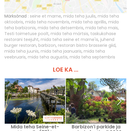
Märksõnad :
seine et marne
,
mida teha juulis
,
mida teha
oktoobris
,
mida teha novembris
,
mida teha aprillis
,
mida
teha barbizonis
,
mida teha detsembris
,
mida teha mais
,
Testi toimetuse poolt
,
mida teha märtsis
,
taskukohase
restorani teejuht
,
mida teha seine et marne'is
,
juhend
burger restoran
,
barbizon
,
restoran bistro brasserie giid
,
mida teha juunis
,
mida teha jaanuaris
,
mida teha
veebruaris
,
mida teha augustis
,
mida teha septembris
LOE KA ...
Mida teha Seine-et-
Barbizon'i parkide ja