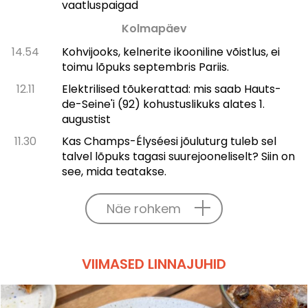
vaatluspaigad
Kolmapäev
14.54
Kohvijooks, kelnerite ikooniline võistlus, ei
toimu lõpuks septembris Pariis.
12.11
Elektrilised tõukerattad: mis saab Hauts-
de-Seine'i (92) kohustuslikuks alates 1.
augustist
11.30
Kas Champs-Élysée­si jõuluturg tuleb sel
talvel lõpuks tagasi suurejooneliselt? Siin on
see, mida teatakse.
Näe rohkem
VIIMASED LINNAJUHID