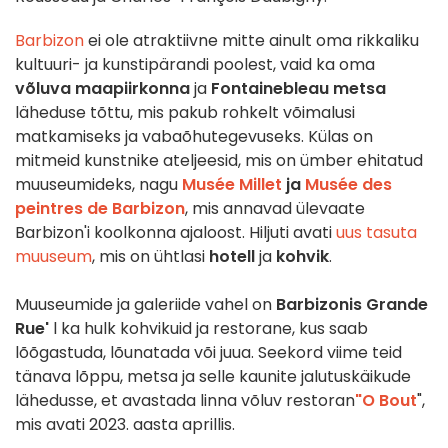
Barbizon
ei ole atraktiivne mitte ainult oma rikkaliku
kultuuri- ja kunstipärandi poolest, vaid ka oma
võluva maapiirkonna
ja
Fontainebleau metsa
läheduse tõttu, mis pakub rohkelt võimalusi
matkamiseks ja vabaõhutegevuseks. Külas on
mitmeid kunstnike ateljeesid, mis on ümber ehitatud
muuseumideks, nagu
Musée Millet
ja
Musée des
peintres de Barbizon
, mis annavad ülevaate
Barbizon'i koolkonna ajaloost. Hiljuti avati
uus tasuta
muuseum
, mis on ühtlasi
hotell
ja
kohvik
.
Muuseumide ja galeriide vahel on
Barbizonis Grande
Rue'
l ka hulk kohvikuid ja restorane, kus saab
lõõgastuda, lõunatada või juua. Seekord viime teid
tänava lõppu, metsa ja selle kaunite jalutuskäikude
lähedusse, et avastada linna võluv restoran
"O Bout
",
mis avati 2023. aasta aprillis.