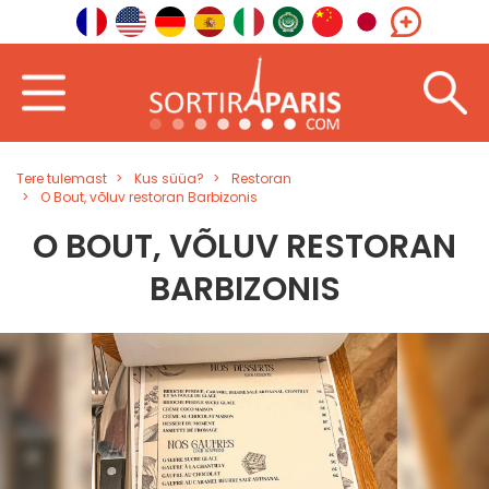
Tere tulemast
Kus süüa?
Restoran
O Bout, võluv restoran Barbizonis
O BOUT, VÕLUV RESTORAN
BARBIZONIS