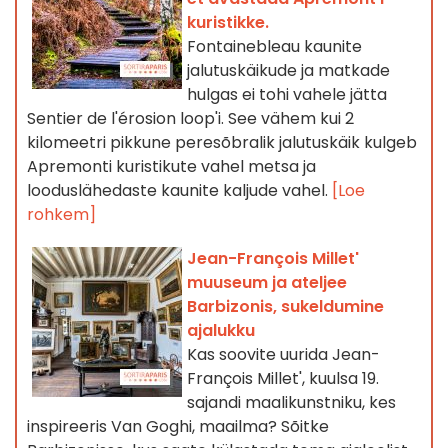
kuristikke.
Fontainebleau kaunite
jalutuskäikude ja matkade
hulgas ei tohi vahele jätta
Sentier de l'érosion loop'i. See vähem kui 2
kilomeetri pikkune peresõbralik jalutuskäik kulgeb
Apremonti kuristikute vahel metsa ja
looduslähedaste kaunite kaljude vahel.
[Loe
rohkem]
Jean-François Millet'
muuseum ja ateljee
Barbizonis, sukeldumine
ajalukku
Kas soovite uurida Jean-
François Millet', kuulsa 19.
sajandi maalikunstniku, kes
inspireeris Van Goghi, maailma? Sõitke