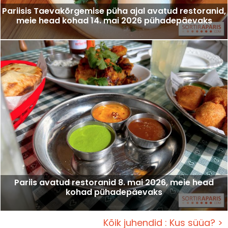
Pariisis Taevakõrgemise püha ajal avatud restoranid,
meie head kohad 14. mai 2026 pühadepäevaks
Pariis avatud restoranid 8. mai 2026, meie head
kohad pühadepäevaks
Kõik juhendid : Kus süüa? >