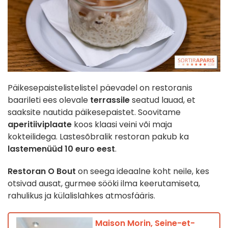
Päikesepaistelistelistel päevadel on restoranis
baarileti ees olevale
terrassile
seatud lauad, et
saaksite nautida päikesepaistet. Soovitame
aperitiiviplaate
koos klaasi veini või maja
kokteilidega. Lastesõbralik restoran pakub ka
lastemenüüd 10 euro eest
.
Restoran O Bout
on seega ideaalne koht neile, kes
otsivad ausat, gurmee sööki ilma keerutamiseta,
rahulikus ja külalislahkes atmosfääris.
Maison Morin, Seine-et-