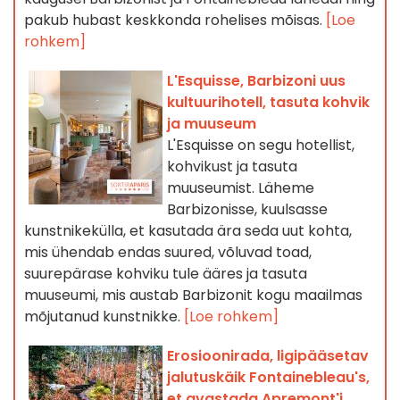
pakub hubast keskkonda rohelises mõisas.
[Loe
rohkem]
L'Esquisse, Barbizoni uus
kultuurihotell, tasuta kohvik
ja muuseum
L'Esquisse on segu hotellist,
kohvikust ja tasuta
muuseumist. Läheme
Barbizonisse, kuulsasse
kunstnikekülla, et kasutada ära seda uut kohta,
mis ühendab endas suured, võluvad toad,
suurepärase kohviku tule ääres ja tasuta
muuseumi, mis austab Barbizonit kogu maailmas
mõjutanud kunstnikke.
[Loe rohkem]
Erosioonirada, ligipääsetav
jalutuskäik Fontainebleau's,
et avastada Apremont'i