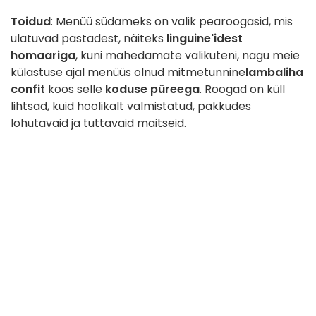
Toidud
: Menüü südameks on valik pearoogasid, mis
ulatuvad pastadest, näiteks
linguine'idest
homaariga
, kuni mahedamate valikuteni, nagu meie
külastuse ajal menüüs olnud mitmetunnine
lambaliha
confit
koos selle
koduse püreega
. Roogad on küll
lihtsad, kuid hoolikalt valmistatud, pakkudes
lohutavaid ja tuttavaid maitseid.