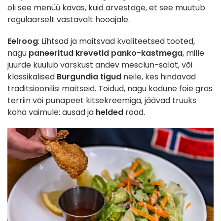
oli see menüü kavas, kuid arvestage, et see muutub
regulaarselt vastavalt hooajale.
Eelroog
: Lihtsad ja maitsvad kvaliteetsed tooted,
nagu
paneeritud krevetid panko-kastmega
, mille
juurde kuulub värskust andev mesclun-salat, või
klassikalised
Burgundia tigud
neile, kes hindavad
traditsioonilisi maitseid. Toidud, nagu kodune foie gras
terriin või punapeet kitsekreemiga, jäävad truuks
koha vaimule: ausad ja
helded
road.