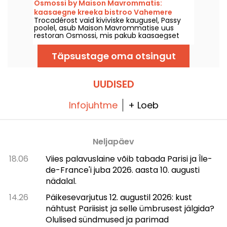
Osmossi by Maison Mavrommatis:
peatuspaika, ilma pealinnast lahkumata.
kaasaegne kreeka bistroo Vahemere
Trocadérost vaid kiviviske kaugusel, Passy
maitsetega
poolel, asub Maison Mavrommatise uus
restoran Osmossi, mis pakub kaasaegset
kreeka kööki elegantses keskkonnas. Kui te
armastate Vahemere kööki, siis miks mitte
Täpsustage oma otsingut
viia oma maitsemeeli reisile?
UUDISED
Infojuhtme
+ Loeb
Neljapäev
18.06
Viies palavuslaine võib tabada Parisi ja Île-
de-France'i juba 2026. aasta 10. augusti
nädalal.
14.26
Päikesevarjutus 12. augustil 2026: kust
nähtust Pariisist ja selle ümbrusest jälgida?
Olulised sündmused ja parimad