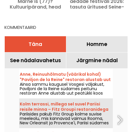
Marne'is (77)?
aedade festivali 2026:
Kultuuripärand, head
tasuta üritused Seine-
aadressid ja tegevused,
et-Marne'is
ideed väljasõitudeks
KOMMENTAARID
Täna
Homme
See nädalavahetus
Järgmine nädal
Anne, Reinuuhõlmatu (väärikal kohal)
"Paviljon de la Reine" restoran alustab uut
Ainsa sammu kaugusel Vosgesi väljakust,
peatükki koos kokk Thibault
Paviljoni de la Reine südames peitunu
Sombardieriga
restoran Anne alustab uut peatükki koos
peakokaga Thibault Sombardier’ga. Siin
pakutakse klassikalist, kuid elutervet kööki,
Kolm terrassi, millega sel suvel Pariisi
mille elegantsus ei ole end ilustades
reisile minna – Fitz Groupi restoranidega
esiletõstetud.
Pariisides pakub Fitz Group kolme suvise
meeleolu, mis kannavad vaimus Rooma,
New Orleansit ja Provence'i, Pariisi südames
– Ooperist Eiffeli torni vahele. Iga asukoht,
oma terrassiga, pakub täieõiguslikku