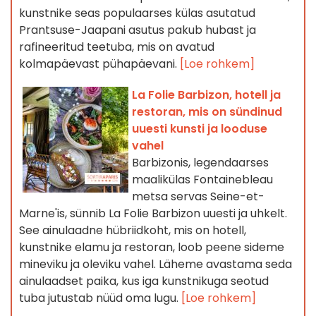
kunstnike seas populaarses külas asutatud
Prantsuse-Jaapani asutus pakub hubast ja
rafineeritud teetuba, mis on avatud
kolmapäevast pühapäevani.
[Loe rohkem]
La Folie Barbizon, hotell ja
restoran, mis on sündinud
uuesti kunsti ja looduse
vahel
Barbizonis, legendaarses
maalikülas Fontainebleau
metsa servas Seine-et-
Marne'is, sünnib La Folie Barbizon uuesti ja uhkelt.
See ainulaadne hübriidkoht, mis on hotell,
kunstnike elamu ja restoran, loob peene sideme
mineviku ja oleviku vahel. Läheme avastama seda
ainulaadset paika, kus iga kunstnikuga seotud
tuba jutustab nüüd oma lugu.
[Loe rohkem]