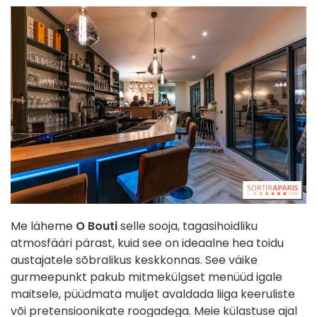
Me läheme
O Bouti
selle sooja, tagasihoidliku
atmosfääri pärast, kuid see on ideaalne hea toidu
austajatele sõbralikus keskkonnas. See väike
gurmeepunkt pakub mitmekülgset menüüd igale
maitsele, püüdmata muljet avaldada liiga keeruliste
või pretensioonikate roogadega. Meie külastuse ajal