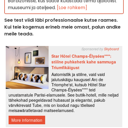
Barbizonisse, kus saate külastada tema ajaloolist
muuseumi ja ateljeed.
[Loe rohkem]
See test viidi läbi professionaalse kutse raames.
Kui teie kogemus erineb meie omast, palun andke
meile teada.