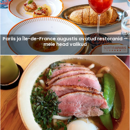
Pariis ja Île-de-France augustis avatud restoranid —
meie head valikud