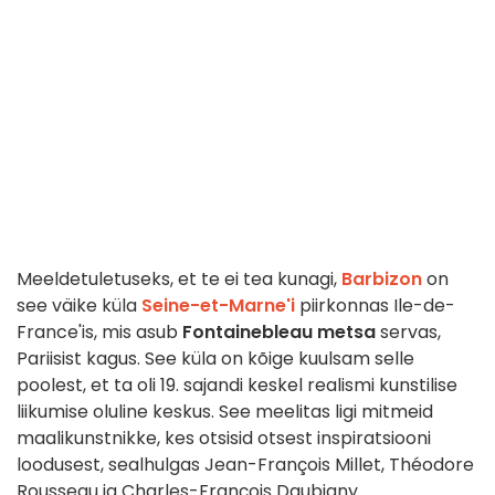
Meeldetuletuseks, et te ei tea kunagi,
Barbizon
on
see väike küla
Seine-et-Marne'i
piirkonnas Ile-de-
France'is, mis asub
Fontainebleau metsa
servas,
Pariisist kagus. See küla on kõige kuulsam selle
poolest, et ta oli 19. sajandi keskel realismi kunstilise
liikumise oluline keskus. See meelitas ligi mitmeid
maalikunstnikke, kes otsisid otsest inspiratsiooni
loodusest, sealhulgas Jean-François Millet, Théodore
Rousseau ja Charles-François Daubigny.