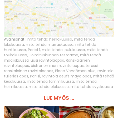
Avainsanat :
mitä tehdä heinäkuussa
,
mitä tehdä
lokakuussa
,
mitä tehdä marraskuussa
,
mitä tehdä
huhtikuussa
,
Pariisi 1
,
mitä tehdä joulukuussa
,
mitä tehdä
toukokuussa
,
Toimituskunnan testaama
,
mitä tehdä
maaliskuussa
,
uusi ravintolaopas
,
Ranskalainen
ravintolaopas
,
bistronominen ravintolaopas
,
terassi
ranskalainen ravintolaopas
,
Place Vendômen alue
,
ravintola
tuileries opas
,
Pariisi
,
ravintola oeufs mayo opas
,
mitä tehdä
kesäkuussa
,
mitä tehdä tammikuussa
,
mitä tehdä
helmikuussa
,
mitä tehdä elokuussa
,
mitä tehdä syyskuussa
LUE MYÖS ...