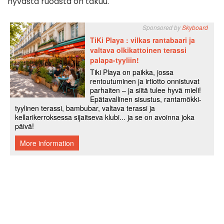
hyvästä ruoasta on takuu.