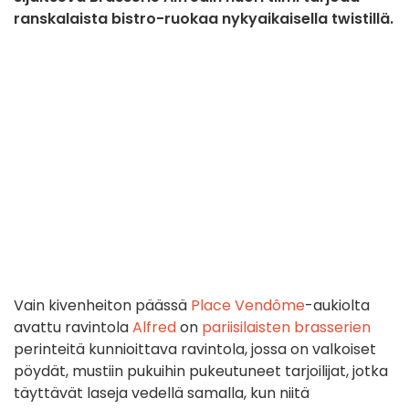
ranskalaista bistro-ruokaa nykyaikaisella twistillä.
Vain kivenheiton päässä
Place Vendôme
-aukiolta
avattu ravintola
Alfred
on
pariisilaisten brasserien
perinteitä kunnioittava ravintola, jossa on valkoiset
pöydät, mustiin pukuihin pukeutuneet tarjoilijat, jotka
täyttävät laseja vedellä samalla, kun niitä