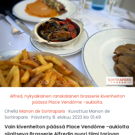
<
>
Alfred, nykyaikainen ranskalainen brasserie kivenheiton
päässä Place Vendôme -aukiolta.
Ohella
Manon de Sortiraparis
· Kuvattua Manon de
Sortiraparis · Päivitetty 8. elokuu 2023 klo 01:49
Vain kivenheiton päässä Place Vendôme -aukiolta
sijaitseva Brasserie Alfredin nuori tiimi tarjoaa