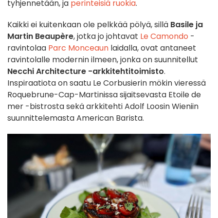
tyhjennetään, ja
perinteisiä ruokia
.
Kaikki ei kuitenkaan ole pelkkää pölyä, sillä
Basile ja
Martin Beaupère
, jotka jo johtavat
Le Camondo
-
ravintolaa
Parc Monceaun
laidalla, ovat antaneet
ravintolalle modernin ilmeen, jonka on suunnitellut
Necchi Architecture -arkkitehtitoimisto
.
Inspiraatiota on saatu Le Corbusierin mökin vieressä
Roquebrune-Cap-Martinissa sijaitsevasta Etoile de
mer -bistrosta sekä arkkitehti Adolf Loosin Wieniin
suunnittelemasta American Barista.