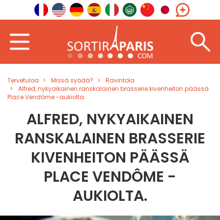
Tervetuloa
Missä syödä?
Ravintola
Alfred, nykyaikainen ranskalainen brasserie kivenheiton päässä
Place Vendôme -aukiolta.
ALFRED, NYKYAIKAINEN
RANSKALAINEN BRASSERIE
KIVENHEITON PÄÄSSÄ
PLACE VENDÔME -
AUKIOLTA.