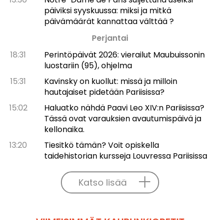
päiviksi syyskuussa: miksi ja mitkä
päivämäärät kannattaa välttää ?
Perjantai
18:31
Perintöpäivät 2026: vierailut Maubuissonin
luostariin (95), ohjelma
15:31
Kavinsky on kuollut: missä ja milloin
hautajaiset pidetään Pariisissa?
15:02
Haluatko nähdä Paavi Leo XIV:n Pariisissa?
Tässä ovat varauksien avautumispäivä ja
kellonaika.
13:20
Tiesitkö tämän? Voit opiskella
taidehistorian kursseja Louvressa Pariisissa
Katso lisää