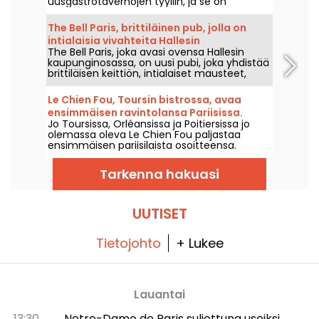
uusgastrotavernojen tyyliin, ja se on
menestys.
The Bell Paris, brittiläinen pub, jolla on
intialaisia vivahteita Hallesin
The Bell Paris, joka avasi ovensa Hallesin
kaupunginosassa
kaupunginosassa, on uusi pubi, joka yhdistää
brittiläisen keittiön, intialaiset mausteet,
kotitekoiset cocktaillit ja käsityöläisbierit Jim
Hamiltonin suunnittelemaan sisustukseen.
Le Chien Fou, Toursin bistrossa, avaa
ensimmäisen ravintolansa Pariisissa.
Jo Toursissa, Orléansissa ja Poitiersissa jo
olemassa oleva Le Chien Fou paljastaa
ensimmäisen pariisilaista osoitteensa.
Syyskuun puolivälissä 2026 tämä bistro, joka
tunnetaan kotiruoastaan, jaettavista
Tarkenna hakuasi
annoksistaan sekä viinikellaristään, avaa
ovensa Rue Feydeaulla Pariisin toisessa
arrondissementissa.
UUTISET
Tietojohto
+ Lukee
Lauantai
13:30
Notre-Dame de Paris suljettuna useiksi