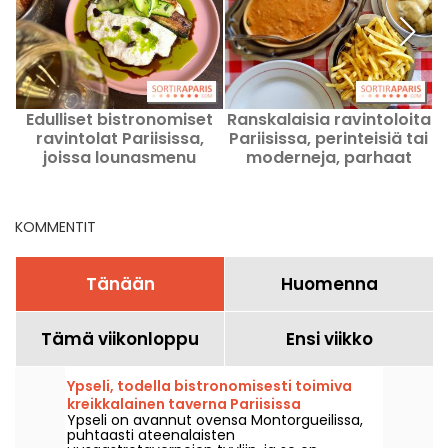
Edulliset bistronomiset
Ranskalaisia ravintoloita
B
ravintolat Pariisissa,
Pariisissa, perinteisiä tai
joissa lounasmenu
moderneja, parhaat
maksaa 30 €
osoitteemme
(alkuruoka/pääruoka/jälkiruoka)
KOMMENTIT
Tänään
Huomenna
Tämä viikonloppu
Ensi viikko
Ypseli, todella bistronomisesti toimiva
kreikkalainen taverna Pariisissa
Ypseli on avannut ovensa Montorgueilissa,
puhtaasti ateenalaisten