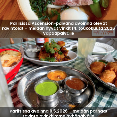
Pariisissa Ascension-päivänä avoinna olevat
ravintolat – meidän hyvät vinkit 14. toukokuuta 2026
vapaapäivälle
Pariisissa avoinna 8.5.2026 – meidän parhaat
ravintolavinkkimme pyhäpäivälle