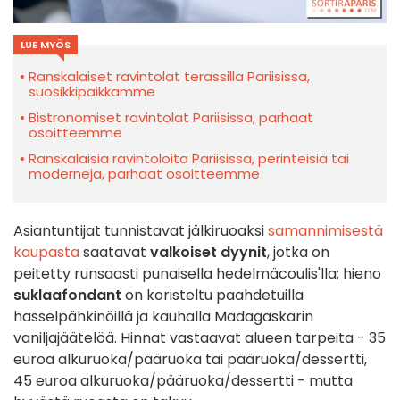
LUE MYÖS
Ranskalaiset ravintolat terassilla Pariisissa,
suosikkipaikkamme
Bistronomiset ravintolat Pariisissa, parhaat
osoitteemme
Ranskalaisia ravintoloita Pariisissa, perinteisiä tai
moderneja, parhaat osoitteemme
Asiantuntijat tunnistavat jälkiruoaksi
samannimisestä
kaupasta
saatavat
valkoiset dyynit
, jotka on
peitetty runsaasti punaisella hedelmäcoulis'lla; hieno
suklaafondant
on koristeltu paahdetuilla
hasselpähkinöillä ja kauhalla Madagaskarin
vaniljajäätelöä. Hinnat vastaavat alueen tarpeita - 35
euroa alkuruoka/pääruoka tai pääruoka/dessertti,
45 euroa alkuruoka/pääruoka/dessertti - mutta