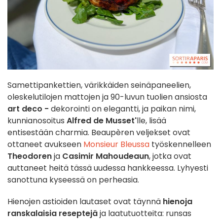
Samettipankettien, värikkäiden seinäpaneelien,
oleskelutilojen mattojen ja 90-luvun tuolien ansiosta
art deco -
dekorointi on elegantti, ja paikan nimi,
kunnianosoitus
Alfred de Musset'
lle, lisää
entisestään charmia. Beaupèren veljekset ovat
ottaneet avukseen
Monsieur Bleussa
työskennelleen
Theodoren
ja
Casimir Mahoudeaun
, jotka ovat
auttaneet heitä tässä uudessa hankkeessa. Lyhyesti
sanottuna kyseessä on perheasia.
Hienojen astioiden lautaset ovat täynnä
hienoja
ranskalaisia reseptejä
ja laatutuotteita: runsas