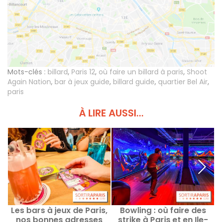
Mots-clés :
billard
,
Paris 12
,
où faire un billard à paris
,
Shoot
Again Nation
,
bar à jeux guide
,
billard guide
,
quartier Bel Air
,
paris
À LIRE AUSSI...
Les bars à jeux de Paris,
Bowling : où faire des
nos bonnes adresses
strike à Paris et en Ile-
E