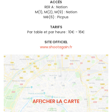
ACCÈS
RER A : Nation
M(1), M(2), M(9) : Nation
Mé(6) : Picpus
TARIFS
Par table et par heure : 10€ - 16€
SITE OFFICIEL
www.shootagain.fr
AFFICHER LA CARTE