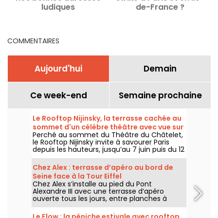
ludiques
de-France ?
COMMENTAIRES
Aujourd'hui
Demain
Ce week-end
Semaine prochaine
Le Rooftop Nijinsky, la terrasse cachée au
sommet d'un célèbre théâtre avec vue sur
Perché au sommet du Théâtre du Châtelet,
Paris
le Rooftop Nijinsky invite à savourer Paris
depuis les hauteurs, jusqu’au 7 juin puis du 12
juillet au 21 septembre 2026, entre terrasse
panoramique, cocktails, cuisine toute la
Chez Alex : terrasse d’apéro au bord de
journée et DJ sets jusqu’au bout de la nuit.
Seine face à la Tour Eiffel
Chez Alex s’installe au pied du Pont
Alexandre III avec une terrasse d’apéro
ouverte tous les jours, entre planches à
partager, cocktails, vue sur la Seine et
ambiance d’été face à la Tour Eiffel.
Le Flow : la péniche estivale avec rooftop