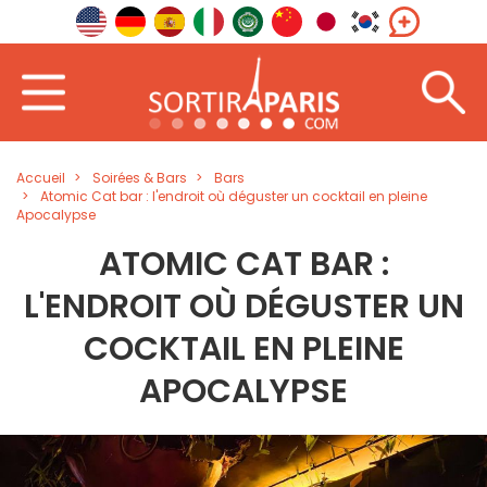
Accueil
Soirées & Bars
Bars
Atomic Cat bar : l'endroit où déguster un cocktail en pleine
Apocalypse
ATOMIC CAT BAR :
L'ENDROIT OÙ DÉGUSTER UN
COCKTAIL EN PLEINE
APOCALYPSE