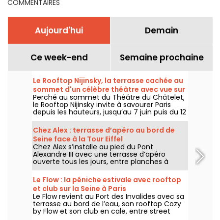
COMMENTAIRES
Aujourd'hui
Demain
Ce week-end
Semaine prochaine
Le Rooftop Nijinsky, la terrasse cachée au
sommet d'un célèbre théâtre avec vue sur
Perché au sommet du Théâtre du Châtelet,
Paris
le Rooftop Nijinsky invite à savourer Paris
depuis les hauteurs, jusqu’au 7 juin puis du 12
juillet au 21 septembre 2026, entre terrasse
panoramique, cocktails, cuisine toute la
Chez Alex : terrasse d’apéro au bord de
journée et DJ sets jusqu’au bout de la nuit.
Seine face à la Tour Eiffel
Chez Alex s’installe au pied du Pont
Alexandre III avec une terrasse d’apéro
ouverte tous les jours, entre planches à
partager, cocktails, vue sur la Seine et
ambiance d’été face à la Tour Eiffel.
Le Flow : la péniche estivale avec rooftop
et club sur la Seine à Paris
Le Flow revient au Port des Invalides avec sa
terrasse au bord de l’eau, son rooftop Cozy
by Flow et son club en cale, entre street
food, cocktails, DJ sets et soirées d’été sur la