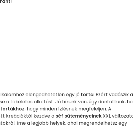
ránt!
alkalomhoz elengedhetetlen egy jó
torta
. Ezért vadászik a
e a tökéletes alkotást. Jó hírünk van, úgy döntöttünk, h
 tortákhoz
, hogy minden ízlésnek megfeleljen. A
tt kreációktól kezdve a
séf süteményeinek
XXL változata
okról, íme a legjobb helyek, ahol megrendelhetsz egy