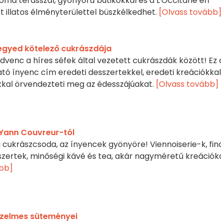
a terasszal, gyönyörű butikokkal és a L'Occitane en
t illatos élményterülettel büszkélkedhet.
[Olvass tovább
 negyed kötelező cukrászdája
kedvenc a híres séfek által vezetett cukrászdák között! Ez 
tó ínyenc cím eredeti desszertekkel, eredeti kreációkkal
okkal örvendezteti meg az édesszájúakat.
[Olvass tovább]
Yann Couvreur-tól
i cukrászcsoda, az ínyencek gyönyöre! Viennoiserie-k, fi
zertek, minőségi kávé és tea, akár nagyméretű kreációka
ább]
érzelmes süteményei