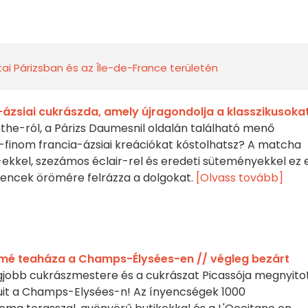
tai Párizsban és az Île-de-France területén
-ázsiai cukrászda, amely újragondolja a klasszikusoka
the-ról, a Párizs Daumesnil oldalán található menő
a-finom francia-ázsiai kreációkat kóstolhatsz? A matcha
-ekkel, szezámos éclair-rel és eredeti süteményekkel ez 
nyencek örömére felrázza a dolgokat.
[Olvass tovább]
rmé teaháza a Champs-Élysées-en // végleg bezárt
egjobb cukrászmestere és a cukrászat Picassója megnyito
uit a Champs-Elysées-n! Az ínyencségek 1000