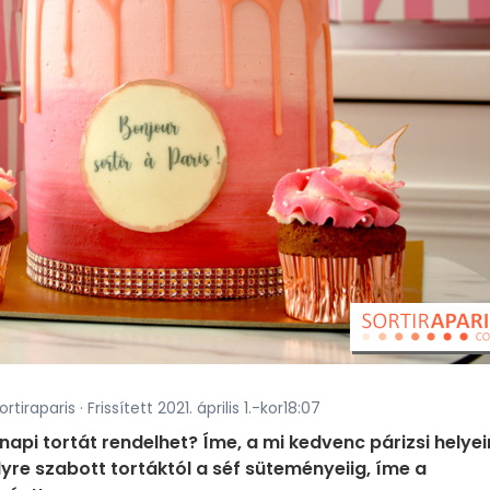
tiraparis · Frissített 2021. április 1.-kor18:07
napi tortát rendelhet? Íme, a mi kedvenc párizsi helyei
lyre szabott tortáktól a séf süteményeiig, íme a