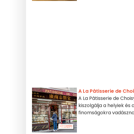
A La Pâtisserie de Cho
A La Pâtisserie de Chois
kiszolgálja a helyiek és
finomságokra vadászn