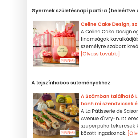
Gyermek születésnapi partira (beleértve 
Celine Cake Design, s
A Celine Cake Design eg
finomságok kavalkádjáb
személyre szabott kreá
[Olvass tovább]
A tejszínhabos süteményekhez
A Számban található La
banh mi szendvicsek és
A La Pâtisserie de Saiso
Avenue d'Ivry-n. Itt er
szuperpuha tekercsek k
között ingadoznak.
[Olv