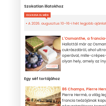
Szokatlan illatokhoz
OLVASSA EL MÉG
A 2026. augusztus 10–16-i hét legjobb ajánla
L'Osmanthe, a francia
Hallottál már az Osman
cukrászdáról, ahol ultr
operával, mille-crêpes
olyan hely, amely az í
Egy séf tortájához
86 Champs, Pierre He
Pierre Hermé, a világ l
francia teázójának kap