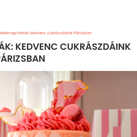
letésnapi torták: kedvenc cukrászdáink Párizsban
TÁK: KEDVENC CUKRÁSZDÁINK
PÁRIZSBAN