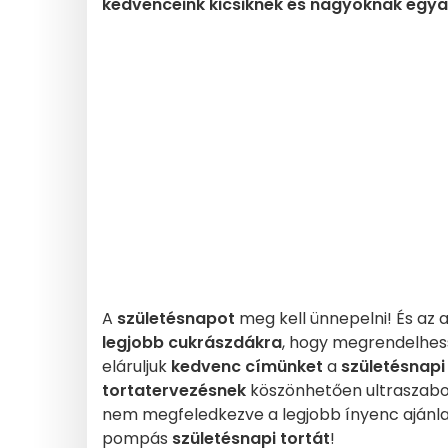
kedvenceink kicsiknek és nagyoknak egya
A
születésnapot
meg kell ünnepelni! És az 
legjobb cukrászdákra
, hogy megrendelhess
eláruljuk
kedvenc címünket
a
születésnapi
tortatervezésnek
köszönhetően ultraszabo
nem megfeledkezve a legjobb ínyenc ajánlat
pompás
születésnapi tortát
!