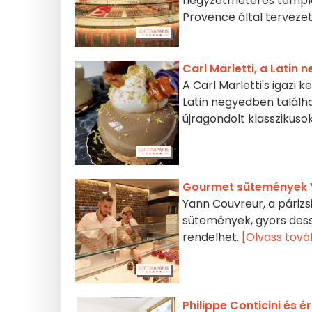
négyzetméteres templom
Provence által tervezet
Carl Marletti, a Latin
A Carl Marletti's igazi 
Latin negyedben találha
újragondolt klasszikus
Gourmet sütemények 
Yann Couvreur, a párizs
sütemények, gyors dess
rendelhet.
[Olvass tov
Philippe Conticini és 