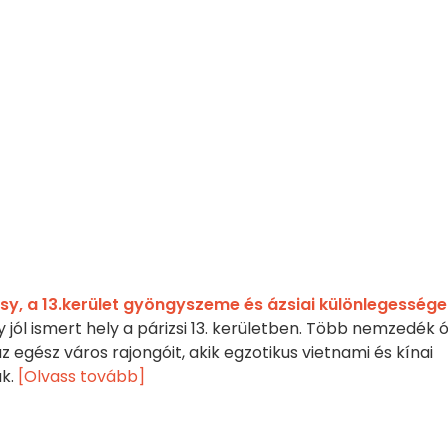
isy, a 13.kerület gyöngyszeme és ázsiai különlegessége
y jól ismert hely a párizsi 13. kerületben. Több nemzedék 
 az egész város rajongóit, akik egzotikus vietnami és kínai
ak.
[Olvass tovább]