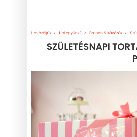
Üdvözöljük
Hol együnk?
Brunch & kávézók
Szü
SZÜLETÉSNAPI TOR