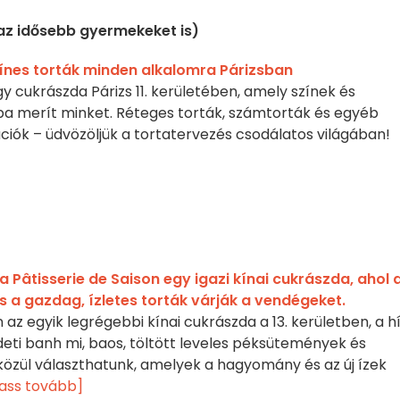
az idősebb gyermekeket is)
zínes torták minden alkalomra Párizsban
y cukrászda Párizs 11. kerületében, amely színek és
a merít minket. Réteges torták, számtorták és egyéb
ciók – üdvözöljük a tortatervezés csodálatos világában!
 Pâtisserie de Saison egy igazi kínai cukrászda, ahol 
 a gazdag, ízletes torták várják a vendégeket.
n az egyik legrégebbi kínai cukrászda a 13. kerületben, a h
edeti banh mi, baos, töltött leveles péksütemények és
özül választhatunk, amelyek a hagyomány és az új ízek
ass tovább]