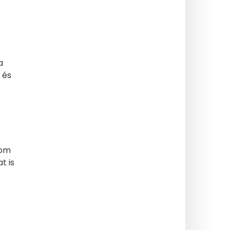
]
a
 és
nom
t is