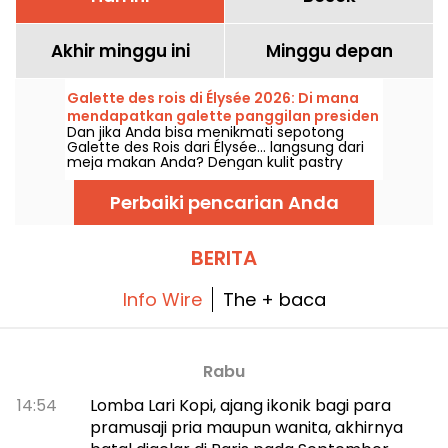
Akhir minggu ini
Minggu depan
Galette des rois di Élysée 2026: Di mana
mendapatkan galette panggilan presiden
Dan jika Anda bisa menikmati sepotong
dengan nuansa keluarga? - foto
Galette des Rois dari Élysée… langsung dari
meja makan Anda? Dengan kulit pastry
yang lembut dan lapisan frangipane buatan
sendiri, kali ini lengkap dengan fève agar
Perbaiki pencarian Anda
setiap orang bisa berperan sebagai raja atau
ratu sejenak. Galette ini tersedia dalam
ukuran keluarga di sebuah toko roti
tradisional di arrondissement 15, yang setia
BERITA
mengikuti resep yang disajikan di istana,
namun dirancang agar cocok untuk
berkumpul bersama keluarga dan teman!
Info Wire
The + baca
Rabu
14:54
Lomba Lari Kopi, ajang ikonik bagi para
pramusaji pria maupun wanita, akhirnya