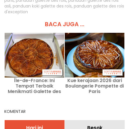
paris
,
panduan galette des rois
,
panduan galette des rois
asli
,
panduan koki galette des rois
,
panduan galette des rois
d'exception
BACA JUGA ...
Île-de-France: Ini
Kue kerajaan 2026 dari
G
Tempat Terbaik
Boulangerie Pompette di
d
Menikmati Galette des
Paris
Rois aux Amandes
Terlezat Tahun 2026
KOMENTAR
Hari ini
Besok