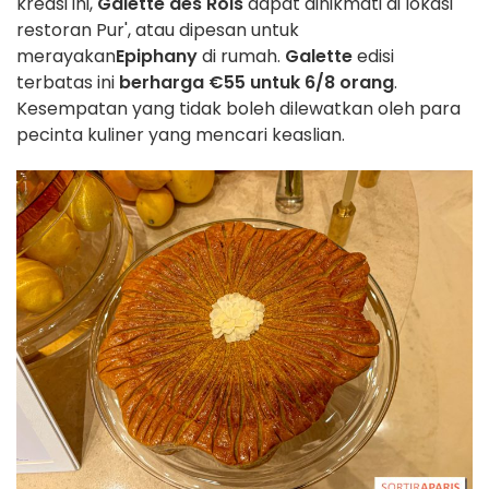
kreasi ini,
Galette des Rois
dapat dinikmati di lokasi
restoran Pur', atau dipesan untuk
merayakan
Epiphany
di rumah.
Galette
edisi
terbatas ini
berharga €55 untuk 6/8 orang
.
Kesempatan yang tidak boleh dilewatkan oleh para
pecinta kuliner yang mencari keaslian.