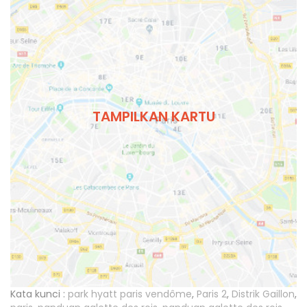
TAMPILKAN KARTU
Kata kunci :
park hyatt paris vendôme
,
Paris 2
,
Distrik Gaillon
,