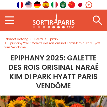
Selamat datang
Berita
Epifani
Epiphany 2025: Galette des rois orisinal Naraé Kim di Park Hyatt
Paris Vendôme
EPIPHANY 2025: GALETTE
DES ROIS ORISINAL NARAÉ
KIM DI PARK HYATT PARIS
VENDÔME