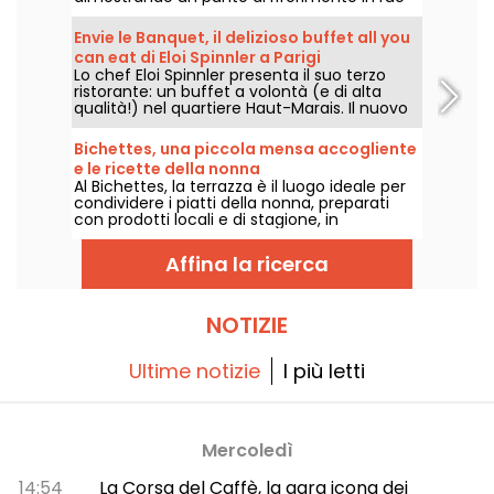
Ramey, con i suoi piatti bistronomici allegri e
liberi.
Envie le Banquet, il delizioso buffet all you
can eat di Eloi Spinnler a Parigi
Lo chef Eloi Spinnler presenta il suo terzo
ristorante: un buffet a volontà (e di alta
qualità!) nel quartiere Haut-Marais. Il nuovo
ristorante, chiamato Envie le Banquet,
unisce buon gusto, prezzi interessanti e
Bichettes, una piccola mensa accogliente
diversità. Qualcosa per tutti i gusti!
e le ricette della nonna
Al Bichettes, la terrazza è il luogo ideale per
condividere i piatti della nonna, preparati
con prodotti locali e di stagione, in
un'atmosfera ultra-conviviale. Cibo
semplice e confortante!
Affina la ricerca
NOTIZIE
Ultime notizie
I più letti
Mercoledì
14:54
La Corsa del Caffè, la gara icona dei