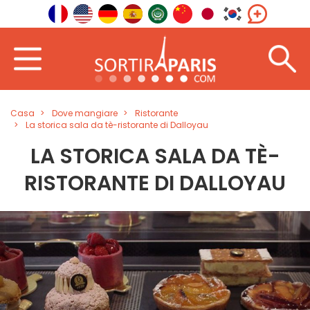
Casa
Dove mangiare
Ristorante
La storica sala da tè-ristorante di Dalloyau
LA STORICA SALA DA TÈ-
RISTORANTE DI DALLOYAU