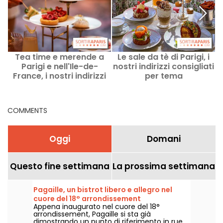
Tea time e merende a
Le sale da tè di Parigi, i
Parigi e nell'Ile-de-
nostri indirizzi consigliati
France, i nostri indirizzi
per tema
preferiti
COMMENTS
Oggi
Domani
Questo fine settimana
La prossima settimana
Pagaille, un bistrot libero e allegro nel
cuore del 18° arrondissement
Appena inaugurato nel cuore del 18°
arrondissement, Pagaille si sta già
dimostrando un punto di riferimento in rue