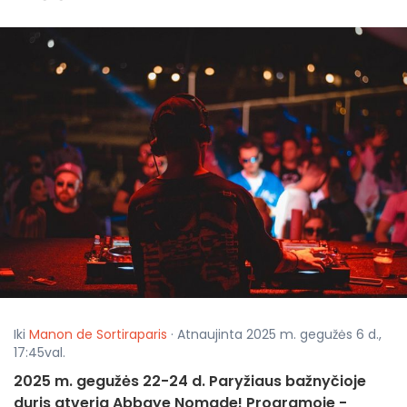
Iki
Manon de Sortiraparis
· Atnaujinta 2025 m. gegužės 6 d.,
17:45val.
2025 m. gegužės 22-24 d. Paryžiaus bažnyčioje
duris atveria Abbaye Nomade! Programoje -