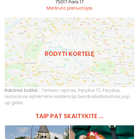
75017
Paris 17
Maršruto planuotojas
RODYTI KORTELĘ
Raktiniai žodžiai :
Terneso rajonas
,
Paryžius 17
,
Paryžius
,
restoranas éphémère rezidencija bendradarbiavimas pop
up gidas
TAIP PAT SKAITYKITE ...