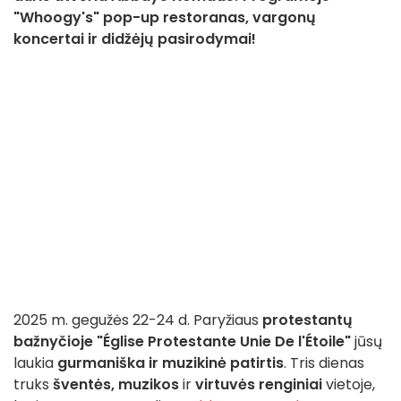
"Whoogy's" pop-up restoranas, vargonų
koncertai ir didžėjų pasirodymai!
2025 m. gegužės 22-24 d. Paryžiaus
protestantų
bažnyčioje "Église Protestante Unie De l'Étoile"
jūsų
laukia
gurmaniška ir muzikinė patirtis
. Tris dienas
truks
šventės,
muzikos
ir
virtuvės
renginiai
vietoje,