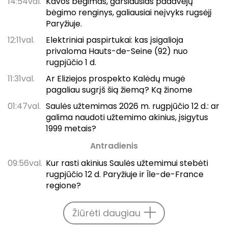
14:54val.
Kavos bėgimas, garsiausias padavėjų
bėgimo renginys, galiausiai neįvyks rugsėjį
Paryžiuje.
12:11val.
Elektriniai paspirtukai: kas įsigalioja
privaloma Hauts-de-Seine (92) nuo
rugpjūčio 1 d.
11:31val.
Ar Eliziejos prospekto Kalėdų mugė
pagaliau sugrįš šią žiemą? Ką žinome
01:47val.
Saulės užtemimas 2026 m. rugpjūčio 12 d.: ar
galima naudoti užtemimo akinius, įsigytus
1999 metais?
Antradienis
09:56val.
Kur rasti akinius Saulės užtemimui stebėti
rugpjūčio 12 d. Paryžiuje ir Île-de-France
regione?
Žiūrėti daugiau