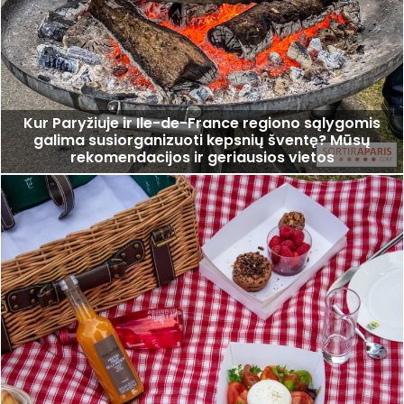
Kur Paryžiuje ir Ile-de-France regiono sąlygomis
galima susiorganizuoti kepsnių šventę? Mūsų
rekomendacijos ir geriausios vietos