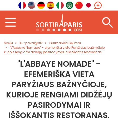
Sveiki
Kur pavalgyti?
Gurmaniški išėjimai
"L'Abbaye Nomade" - efemeriška vieta Paryžiaus bažnyčioje,
kurioje rengiami didžėjų pasirodymai ir iššokantis restoranas.
"L'ABBAYE NOMADE" -
EFEMERIŠKA VIETA
PARYŽIAUS BAŽNYČIOJE,
KURIOJE RENGIAMI DIDŽĖJŲ
PASIRODYMAI IR
IŠŠOKANTIS RESTORANAS.