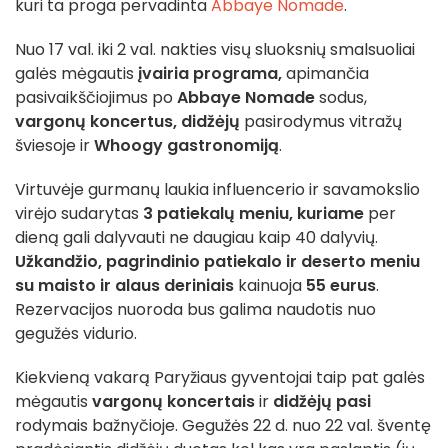
kuri ta proga pervadinta
Abbaye Nomade
.
Nuo 17 val. iki 2 val. nakties visų sluoksnių smalsuoliai
galės mėgautis
įvairia programa,
apimančia
pasivaikščiojimus po
Abbaye Nomade
sodus,
vargonų koncertus, didžėjų
pasirodymus vitražų
šviesoje ir
Whoogy gastronomiją
.
Virtuvėje gurmanų laukia influencerio ir savamokslio
virėjo sudarytas
3 patiekalų meniu, kuriame
per
dieną gali dalyvauti ne daugiau kaip 40 dalyvių.
Užkandžio, pagrindinio patiekalo ir deserto meniu
su maisto ir alaus deriniais
kainuoja
55 eurus
.
Rezervacijos nuoroda bus galima naudotis nuo
gegužės vidurio.
Kiekvieną vakarą Paryžiaus gyventojai taip pat galės
mėgautis
vargonų koncertais
ir
didžėjų pasi
rodymais bažnyčioje. Gegužės 22 d. nuo 22 val. šventę