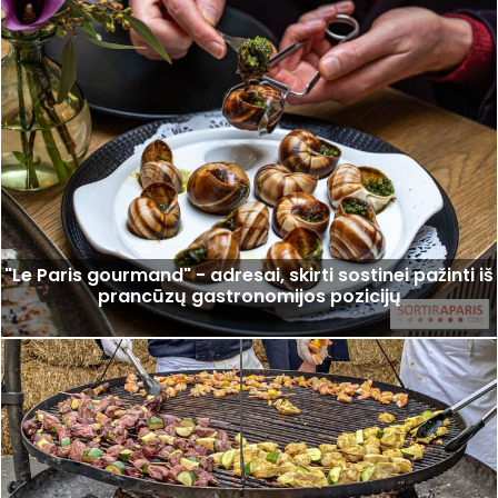
"Le Paris gourmand" - adresai, skirti sostinei pažinti iš
prancūzų gastronomijos pozicijų