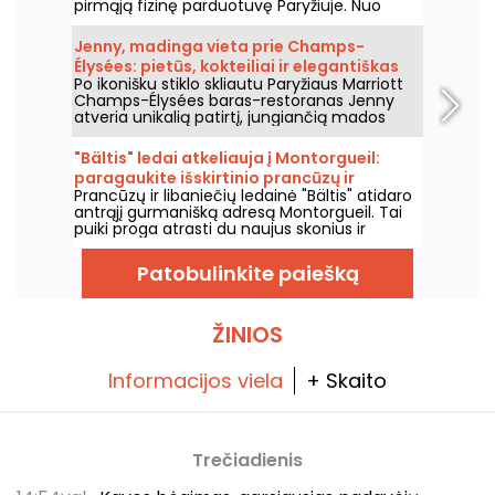
pirmąją fizinę parduotuvę Paryžiuje. Nuo
2026 m. rugsėjo prekės ženklas įsikurs
Marché Saint-Martin, 10-ajame rajone, su
Jenny, madinga vieta prie Champs-
parduotuve, išsinešimui skirtais Viduržemio
Élysées: pietūs, kokteiliai ir elegantiškas
jūros regiono patiekalais ir kruopščiai atrinktu
Po ikonišku stiklo skliautu Paryžiaus Marriott
arbatos metas
pasaulio gurmaniškais produktais.
Champs-Élysées baras-restoranas Jenny
atveria unikalią patirtį, jungiančią mados
paveldą su šiuolaikine gastronomie. Puikūs
pietūs, elegantiškas arbatos metas, firminiai
"Bältis" ledai atkeliauja į Montorgueil:
kokteiliai ir įkvepiančios vakarienės – tai
paragaukite išskirtinio prancūzų ir
Pariso adresas, kur kiekviena akimirka virsta
Prancūzų ir libaniečių ledainė "Bältis" atidaro
libaniečių mišinio
išskirtiniu nuotykiu, kiekvieną dieną iki
antrąjį gurmanišką adresą Montorgueil. Tai
vidurdienio.
puiki proga atrasti du naujus skonius ir
šaldytų kokteilių seriją.
Patobulinkite paiešką
ŽINIOS
Informacijos viela
+ Skaito
Trečiadienis