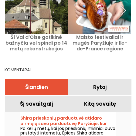
Ši Val d’Oise gotikinė
Maisto festivaliai ir
bažnyčia vėl spindi po 14
mugės Paryžiuje ir Ile-
metų rekonstrukcijos
de-France regione
darbų.
KOMENTARAI
Šiandien
Rytoj
Šį savaitgalį
Kitą savaitę
Shira prieskonių parduotuvė atidaro
pirmąją savo parduotuvę Paryžiuje, kur
Po kelių metų, kai jos prieskonių mišiniai buvo
dėmesys skiriamas prieskoniams ir
pristatyti internetu, Épices Shira atidaro
Viduržemio jūros virtuvei.