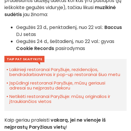
pradėsiantis didžėjų duetas kol kas yra paslaptis (jų
ieškokite gegužės viduryje), tačiau likusi
muzikinė
sudėtis
jau žinoma:
Gegužės 23 d., penktadienį, nuo 22 val.:
Baccus
DJ setas
Gegužės 24 d., šeštadienį, nuo 22 val.: gyvas
Cookie Records
pasirodymas
TAIP PAT SKAITYKITE
Laikinieji restoranai Paryžiuje, rezidencijos,
bendradarbiavimas ir pop-up restoranai šiuo metu
Įspūdingi restoranai Paryžiuje, mūsų geriausi
adresai su neįprastu dekoru
Netikėti restoranai Paryžiuje: mūsų originalios ir
įtraukiančios vietos
Kaip geriau praleisti
vakarą, jei ne vienoje iš
neįprastų Paryžiaus vietų
!