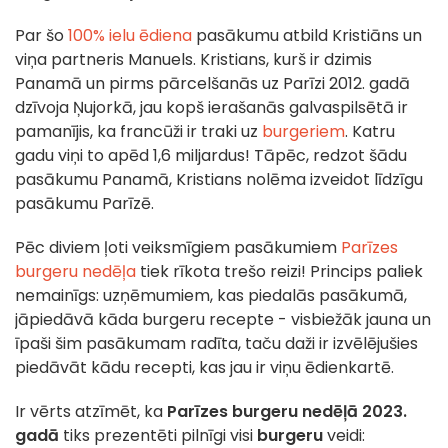
Par šo
100% ielu ēdiena
pasākumu atbild Kristiāns un
viņa partneris Manuels. Kristians, kurš ir dzimis
Panamā un pirms pārcelšanās uz Parīzi 2012. gadā
dzīvoja Ņujorkā, jau kopš ierašanās galvaspilsētā ir
pamanījis, ka francūži ir traki uz
burgeriem
. Katru
gadu viņi to apēd 1,6 miljardus! Tāpēc, redzot šādu
pasākumu Panamā, Kristians nolēma izveidot līdzīgu
pasākumu Parīzē.
Pēc diviem ļoti veiksmīgiem pasākumiem
Parīzes
burgeru nedēļa
tiek rīkota trešo reizi! Princips paliek
nemainīgs: uzņēmumiem, kas piedalās pasākumā,
jāpiedāvā kāda burgeru recepte - visbiežāk jauna un
īpaši šim pasākumam radīta, taču daži ir izvēlējušies
piedāvāt kādu recepti, kas jau ir viņu ēdienkartē.
Ir vērts atzīmēt, ka
Parīzes burgeru nedēļā 2023.
gadā
tiks prezentēti pilnīgi visi
burgeru
veidi: