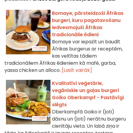
Bomaye, pārsteidzoši Āfrikas
burgeri, kuru pagatavošanu
iedvesmojuši Āfrikas
tradicionālie ēdieni
Bomaye var iepazīt un baudīt
Āfrikas burgerus ar receptēm,
kas veltītas tādiem
tradicionāliem Āfrikas ēdieniem kā mafé, garba,
yassa chicken un alloco.
[Lasīt vairāk]
Kvalitatīvi veģetārie,
vegāniskie un gaļas burgeri
Goiko Oberkampf - Pastāvīgi
slēgts
Oberkampfā Goiko ir (ļoti)
dāsnu un (ļoti) nerātnu burgeru
cienītāju vieta. Un labā ziņa ir