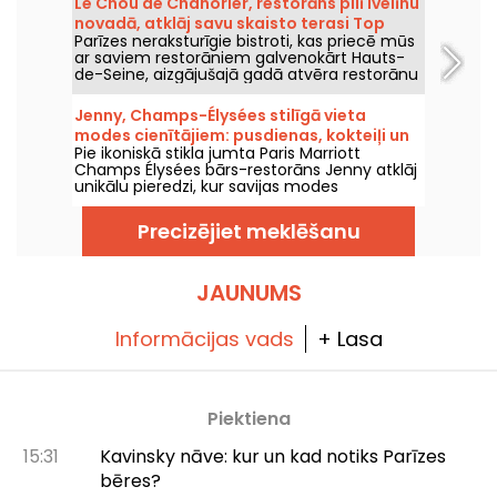
Le Chou de Chanorier, restorāns pilī Ivelīnu
Martin, 10. rajonā, ar veikalu, līdzņemamiem
novadā, atklāj savu skaisto terasi Top
Vidusjūras virtuves ēdieniem un plašu
Parīzes neraksturīgie bistroti, kas priecē mūs
sarakstā.
delikatesu sortimentu no visas pasaules.
ar saviem restorāniem galvenokārt Hauts-
de-Seine, aizgājušajā gadā atvēra restorānu
arī Yvelīnēs! Un ne kur nu kurš – tas atrodas
Chanorier pilī Croissy-Sur-Seine, kur tagad
Jenny, Champs-Élysées stilīgā vieta
var ļauties garšu baudēm. Un pārsteigums –
modes cienītājiem: pusdienas, kokteiļi un
te var iepazīt ēdienkarti, kuras paraksts
Pie ikoniskā stikla jumta Paris Marriott
elegantais tējas laiks
pieder Charlie Anne, Top Chef 2025 finālistei.
Champs Élysées bārs-restorāns Jenny atklāj
Mēs izmēģinājām Chanorier bistro Chou,
unikālu pieredzi, kur savijas modes
kura ēdienkarte ir īsa, taču izteikti gardēdīga,
mantojums ar mūsdienu gastronomiju.
un pat milzīga terase zaļā parka vidū, kur
Izsmalcinātas pusdienas, elegants tējas laiks,
ziemā tiek pasniegtas raclette, bet vasarā –
Precizējiet meklēšanu
paraksta kokteiļi un iedvesmojošas vakariņas
grils.
— Parīzes šīs adreses ik mirklis kļūst par
izcilības brīdi, katru dienu līdz pusnaktij.
JAUNUMS
Informācijas vads
+ Lasa
Piektiena
15:31
Kavinsky nāve: kur un kad notiks Parīzes
bēres?