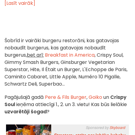
[Lasīt vairāk]
Šobrīd ir vairāki burgeru restorāni, kas gatavojas
nobaudīt burgerus, kas gatavojas nobaudīt
burgerus,
bet arī:
Breakfast in America
, Crispy Soul,
Gimmy Smash Burgers, Ginsburger Vegetarian
Superstar, Hite, Il Était un Burger, L'Echoppe de Paris,
Caminito Cabaret, Little Apple, Numéro 10 Pigalle,
Schwartz Deli, Superbao...
Pagājušajā gadā
Pere & Fils Burger
,
Goiko
un
Crispy
Soul
ieņēma attiecīgi 1., 2. un 3. vietu! Kas būs lielākie
uzvarētāji
šogad
?