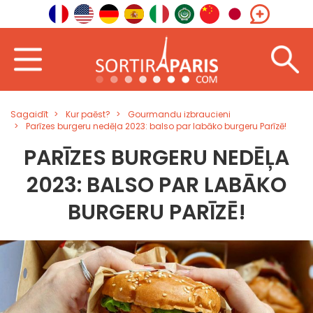
Sagaidīt
Kur paēst?
Gourmandu izbraucieni
Parīzes burgeru nedēļa 2023: balso par labāko burgeru Parīzē!
PARĪZES BURGERU NEDĒĻA
2023: BALSO PAR LABĀKO
BURGERU PARĪZĒ!