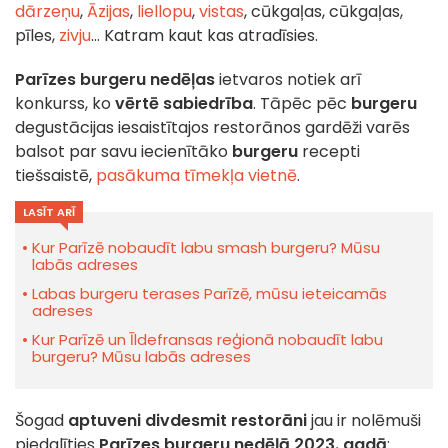
dārzeņu
,
Āzijas
,
liellopu
,
vistas
, cūkgaļas, cūkgaļas,
pīles,
zivju
... Katram kaut kas atradīsies.
Parīzes burgeru nedēļas
ietvaros notiek arī
konkurss, ko
vērtē sabiedrība
. Tāpēc pēc
burgeru
degustācijas iesaistītajos restorānos gardēži varēs
balsot par savu iecienītāko
burgeru
recepti
tiešsaistē,
pasākuma tīmekļa vietnē
.
LASĪT ARĪ
Kur Parīzē nobaudīt labu smash burgeru? Mūsu
labās adreses
Labas burgeru terases Parīzē, mūsu ieteicamās
adreses
Kur Parīzē un Īldefransas reģionā nobaudīt labu
burgeru? Mūsu labās adreses
Šogad
aptuveni divdesmit restorāni
jau ir nolēmuši
piedalīties
Parīzes burgeru nedēļā 2023. gadā
: