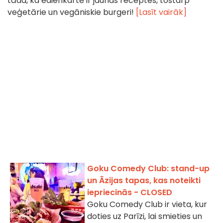
tāda, ka ēdienkartē ir jaunas receptes, tostarp
veģetārie un vegāniskie burgeri!
[Lasīt vairāk]
Goku Comedy Club: stand-up
un Āzijas tapas, kas noteikti
iepriecinās - CLOSED
Goku Comedy Club ir vieta, kur
doties uz Parīzi, lai smieties un