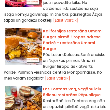
jautri pavadītu laiku. No
otrdienas līdz sestdienai šajā
īstajā komiķu galvenajā mītnē tiks pasniegtas Āzijas
tapas un gardēžu kokteiļi.
[Lasīt vairāk]
Kalifornijas restorāna Umami
Burger pirmā Eiropas adrese
Parīzē - restorāns Umami
Burger
Pēc Losandželosas, Sanfrancisko
un Ņujorkas pirmais Umami
Burger Eiropā tiek atvērts
Parīzē, Pullman viesnīcas centrā Montparnasse. Ko
mēs varam sagaidīt?
[Lasīt vairāk]
Les Tontons Veg, vegānu ielu
ēdienu restorāns République
Restorānā Les Tontons Veg nāc
un iepazīsti pilnībā vegānisku ielu