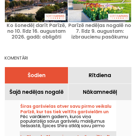
Ko šonedēļ darīt Parīzē,
Parīzē nedēļas nogalē no
no 10. līdz 16. augustam
7. līdz 9. augustam:
l
2026. gadā: obligāti
izbraucienu pasākumu
apmeklējami pasākumi
programma, kuru
nevajadzētu palaist
garām
KOMENTĀRI
Šodien
Rītdiena
Šajā nedēļas nogalē
Nākamnedēļ
Širas garšvielas atver savu pirmo veikalu
Parīzē, kur tas tiek veltīts garšvielām un
Pēc vairākiem gadiem, kuros viņa
Vidusjūras virtuvei.
popularizēja savus garšvielu maisījumus
tiešsaistē, Épices Shira atklāj savu pirmo
fizisko veikalu Parīzē. No 2026. gada
septembra zīmols ieņems Market Saint-