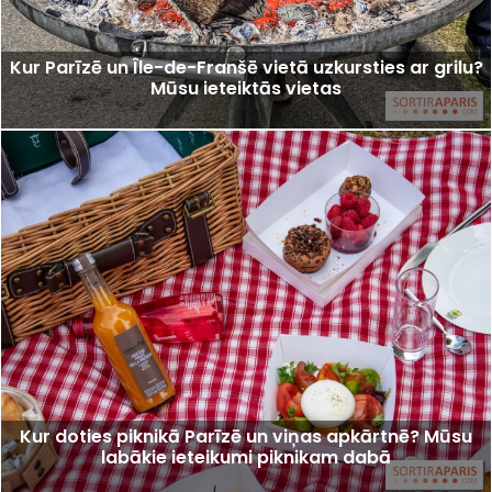
Kur Parīzē un Île-de-Franšē vietā uzkursties ar grilu?
Mūsu ieteiktās vietas
Kur doties piknikā Parīzē un viņas apkārtnē? Mūsu
labākie ieteikumi piknikam dabā