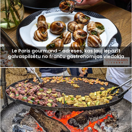
Le Paris gourmand - adreses, kas ļauj iepazīt
galvaspilsētu no franču gastronomijas viedokļa