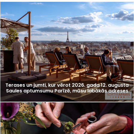
Terases un jumti, kur vērot 2026. gada 12. augusta
Saules aptumsumu Parīzē, mūsu labākās adreses