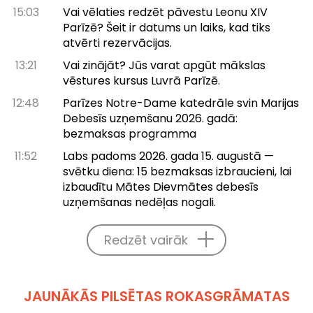
15:03
Vai vēlaties redzēt pāvestu Leonu XIV
Parīzē? Šeit ir datums un laiks, kad tiks
atvērti rezervācijas.
13:21
Vai zinājāt? Jūs varat apgūt mākslas
vēstures kursus Luvrā Parīzē.
12:48
Parīzes Notre-Dame katedrāle svin Marijas
Debesīs uzņemšanu 2026. gadā:
bezmaksas programma
11:52
Labs padoms 2026. gada 15. augustā —
svētku diena: 15 bezmaksas izbraucieni, lai
izbaudītu Mātes Dievmātes debesīs
uzņemšanas nedēļas nogali.
Redzēt vairāk
JAUNĀKĀS PILSĒTAS ROKASGRĀMATAS