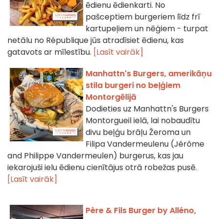
ēdienu ēdienkarti. No
pašceptiem burgeriem līdz frī
kartupeļiem un nēģiem - turpat
netālu no République jūs atradīsiet ēdienu, kas
gatavots ar mīlestību.
[Lasīt vairāk]
Manhattn's Burgers, amerikāņu
stila burgeri no beļģiem
Montorgēlijā
Dodieties uz Manhattn's Burgers
Montorgueil ielā, lai nobaudītu
divu beļģu brāļu Žeroma un
Filipa Vandermeulenu (Jérôme
and Philippe Vandermeulen) burgerus, kas jau
iekarojuši ielu ēdienu cienītājus otrā robežas pusē.
[Lasīt vairāk]
Père & Fils Burger by Alléno,