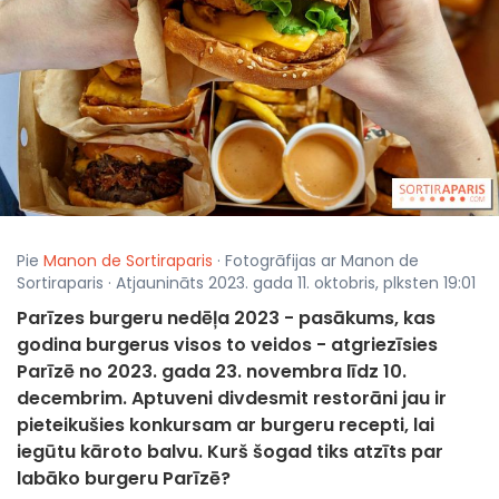
Pie
Manon de Sortiraparis
· Fotogrāfijas ar Manon de
Sortiraparis · Atjaunināts 2023. gada 11. oktobris, plksten 19:01
Parīzes burgeru nedēļa 2023 - pasākums, kas
godina burgerus visos to veidos - atgriezīsies
Parīzē no 2023. gada 23. novembra līdz 10.
decembrim. Aptuveni divdesmit restorāni jau ir
pieteikušies konkursam ar burgeru recepti, lai
iegūtu kāroto balvu. Kurš šogad tiks atzīts par
labāko burgeru Parīzē?