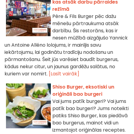
kas atsāk darbu pārraides
režīmā
Père & Fils Burger pēc dažu
mēnešu pārtraukuma atsāk
darbību. Šis restorāns, kas ir
nesen mūžībā aizgājušo Yannick
un Antoine Alléno lolojums, ir mainījis savu
iekārtojumu, lai godinātu tradīciju nodošanu un
pārmantošanu. Šeit jūs varēsiet baudīt burgerus,
kādus nekur citur, un jaunus gardēžu salātus, no
kuriem var nomirt.
[Lasīt vairāk]
Shiso Burger, eksotiski un
oriģināli bao burgeri
Vai jums patīk burgeri? Vai jums
patīk bao burgeri? Jums noteikti
patiks Shiso Burger, kas piedāvā
bao burgerus, mainot vidi un
izmantojot oriģinālas receptes.