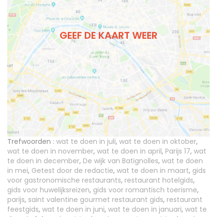
GEEF DE KAART WEER
Trefwoorden :
wat te doen in juli
,
wat te doen in oktober
,
wat te doen in november
,
wat te doen in april
,
Parijs 17
,
wat
te doen in december
,
De wijk van Batignolles
,
wat te doen
in mei
,
Getest door de redactie
,
wat te doen in maart
,
gids
voor gastronomische restaurants
,
restaurant hotelgids
,
gids voor huwelijksreizen
,
gids voor romantisch toerisme
,
parijs
,
saint valentine gourmet restaurant gids
,
restaurant
feestgids
,
wat te doen in juni
,
wat te doen in januari
,
wat te