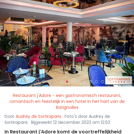
<
>
Restaurant j'Adore - een gastronomisch restaurant,
romantisch en feestelijk in een hotel in het hart van de
Batignolles
Door
Audrey de Sortiraparis
· Foto's door Audrey de
Sortiraparis · Bijgewerkt 12 december 2023 om 12:53
In Restaurant j'Adore komt de voortreffelijkheid