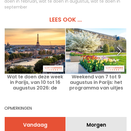
doen in februari
,
wat te doen in augustus
,
wat te doen in
september
LEES OOK ...
Wat te doen deze week
Weekend van 7 tot 9
in Parijs, van 10 tot 16
augustus in Parijs: het
augustus 2026: de
programma van uitjes
onmisbare uitjes
die je niet mag missen
OPMERKINGEN
Vandaag
Morgen