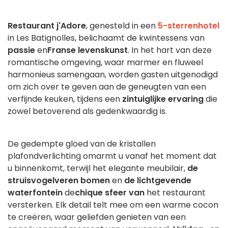
Restaurant j'Adore
, genesteld in een
5-sterrenhotel
in Les Batignolles, belichaamt de kwintessens van
passie
en
Franse levenskunst
. In het hart van deze
romantische omgeving, waar marmer en fluweel
harmonieus samengaan, worden gasten uitgenodigd
om zich over te geven aan de geneugten van een
verfijnde keuken, tijdens een
zintuiglijke ervaring
die
zowel betoverend als gedenkwaardig is.
De gedempte gloed van de kristallen
plafondverlichting omarmt u vanaf het moment dat
u binnenkomt, terwijl het elegante meubilair,
de
struisvogelveren bomen
en
de lichtgevende
waterfontein
de
chique sfeer van
het restaurant
versterken. Elk detail telt mee om een warme cocon
te creëren, waar geliefden genieten van een