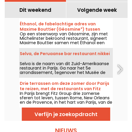
Dit weekend
Volgende week
Éthanol, de fabelachtige adres van
Maxime Bouttier (Géosmine*) tussen
Op een steenworp van Géosmine, zijn met
wijnbar en auteurentafel
Michelinster bekroond restaurant, signeert
Maxime Bouttier samen met Éthanol een
wat informelere eetplek, ontworpen rond
gedeelde schotels en een imposante
Selva, de Peruaanse bar restaurant nikkei
wijnkaart. Een ambitieus adres dat uitblinkt in
uitzonderlijke producten, een keuken van
Selva is de naam van dit Zuid-Amerikaanse
zeer hoog niveau en een bruisende sfeer, al
restaurant in Parijs. Ga naar het 5e
een van onze beste ontdekkingen van het
arrondissement, tegenover het Musée de
jaar.
Cluny, om te smullen van originele Latijns-
Amerikaanse gerechten die naar sintels en
Drie terrassen om deze zomer door Parijs
kruiden ruiken.
te reizen, met de restaurants van Fitz
In Parijs brengt Fitz Group drie zomerse
Group
sferen tot leven, tussen Rome, New Orleans
en de Provence, in het hart van Parijs, van de
Opéra tot de Eiffeltoren. Elke locatie biedt
dankzij zijn terras een volwaardige halte,
Verfijn je zoekopdracht
zonder de hoofdstad te verlaten.
NIEUWS