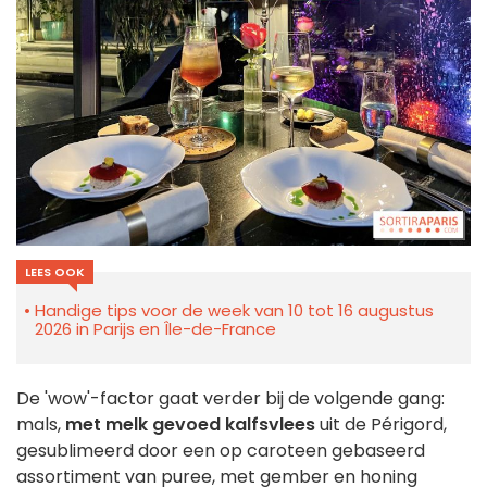
LEES OOK
Handige tips voor de week van 10 tot 16 augustus
2026 in Parijs en Île-de-France
De 'wow'-factor gaat verder bij de volgende gang:
mals,
met melk gevoed kalfsvlees
uit de Périgord,
gesublimeerd door een op caroteen gebaseerd
assortiment van puree, met gember en honing