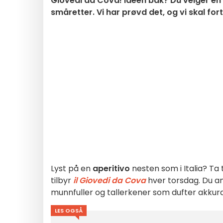
Giovedi da Cova! Ideen bak? Du velger en 
småretter. Vi har prøvd det, og vi skal for
Lyst på en
aperitivo
nesten som i Italia? Ta 
tilbyr
il Giovedi da Cova
hver torsdag. Du an
munnfuller og tallerkener som dufter akkura
LES OGSÅ