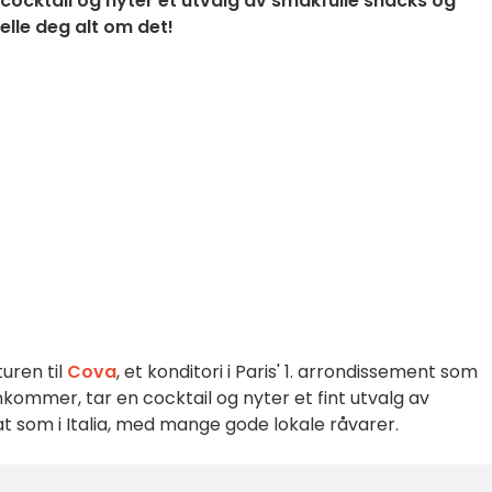
cocktail og nyter et utvalg av smakfulle snacks og
telle deg alt om det!
turen til
Cova
, et konditori i Paris' 1. arrondissement som
kommer, tar en cocktail og nyter et fint utvalg av
t som i Italia, med mange gode lokale råvarer.