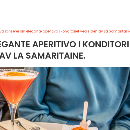
a lanserer sin elegante aperitivo i konditoriet ved siden av La Samaritain
EGANTE APERITIVO I KONDITORI
 AV LA SAMARITAINE.