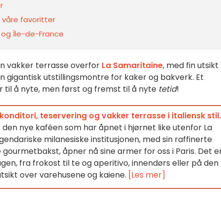
r
 våre favoritter
s og Île-de-France
 en vakker terrasse overfor
La Samaritaine
, med fin utsikt
n gigantisk utstillingsmontre for kaker og bakverk. Et
til å nyte, men først og fremst til å nyte
tetid
!
onditori, teservering og vakker terrasse i italiensk stil.
 den nye kaféen som har åpnet i hjørnet like utenfor La
endariske milanesiske institusjonen, med sin raffinerte
 gourmetbakst, åpner nå sine armer for oss i Paris. Det e
en, fra frokost til te og aperitivo, innendørs eller på den
tsikt over varehusene og kaiene.
[Les mer]