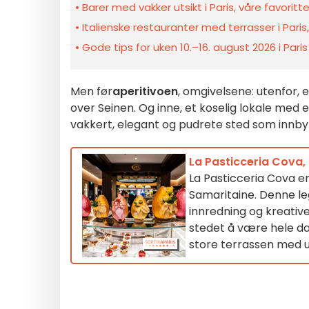
Barer med vakker utsikt i Paris, våre favoritte
Italienske restauranter med terrasser i Paris,
Gode tips for uken 10.–16. august 2026 i Pari
Men før
aperitivoen
, omgivelsene: utenfor,
over Seinen. Og inne, et koselig lokale med e
vakkert, elegant og pudrete sted som innbyr 
La Pasticceria Cova, k
La Pasticceria Cova er
Samaritaine. Denne leg
innredning og kreative
stedet å være hele dag
store terrassen med u