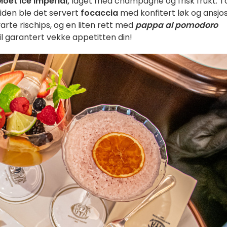
Moet Ice Imperial,
laget med champagne og frisk frukt. T
iden ble det servert
focaccia
med konfitert løk og ansjos
rte rischips, og en liten rett med
pappa al pomodoro
l garantert vekke appetitten din!