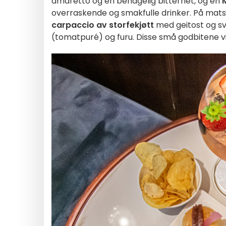
amaretto og en behagelig bitterhet, og en
overraskende og smakfulle drinker. På mats
carpaccio av storfekjøtt
med geitost og sva
(tomatpuré) og furu. Disse små godbitene vi