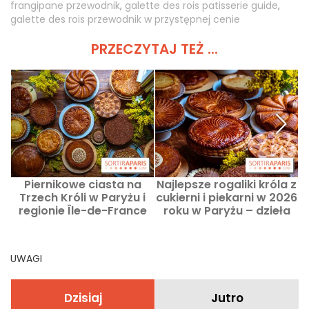
frangipane przewodnik
,
galette des rois patisserie guide
,
galette des rois przewodnik w przystępnej cenie
PRZECZYTAJ TEŻ ...
Piernikowe ciasta na
Najlepsze rogaliki króla z
Trzech Króli w Paryżu i
cukierni i piekarni w 2026
regionie Île-de-France
roku w Paryżu – dzieła
2026 — sprawdzone i
mistrzów rzemiosła
zatwierdzone nowości
UWAGI
Dzisiaj
Jutro