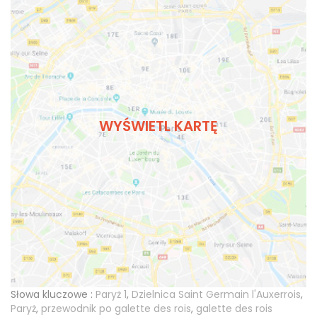
WYŚWIETL KARTĘ
Słowa kluczowe :
Paryż 1
,
Dzielnica Saint Germain l'Auxerrois
,
Paryż
,
przewodnik po galette des rois
,
galette des rois