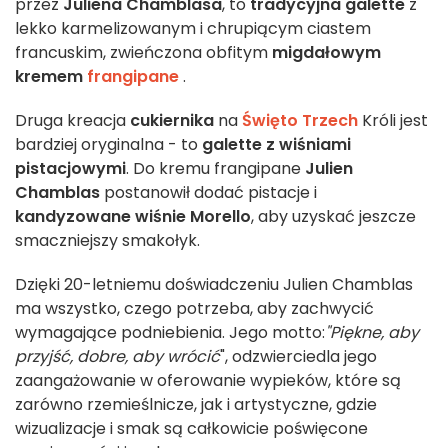
przez
Juliena Chamblasa
, to
tradycyjna galette
z
lekko karmelizowanym i chrupiącym ciastem
francuskim, zwieńczona obfitym
migdałowym
kremem
frangipane
.
Druga kreacja
cukiernika
na
Święto Trzech
Króli jest
bardziej oryginalna - to
galette z wiśniami
pistacjowymi
. Do kremu frangipane
Julien
Chamblas
postanowił dodać pistacje i
kandyzowane wiśnie Morello
, aby uzyskać jeszcze
smaczniejszy smakołyk.
Dzięki 20-letniemu doświadczeniu Julien Chamblas
ma wszystko, czego potrzeba, aby zachwycić
wymagające podniebienia. Jego motto:
"Piękne, aby
przyjść, dobre, aby wrócić
", odzwierciedla jego
zaangażowanie w oferowanie wypieków, które są
zarówno rzemieślnicze, jak i artystyczne, gdzie
wizualizacje i smak są całkowicie poświęcone