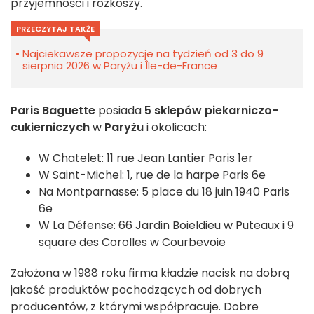
przyjemności i rozkoszy.
PRZECZYTAJ TAKŻE
Najciekawsze propozycje na tydzień od 3 do 9
sierpnia 2026 w Paryżu i Île-de-France
Paris Baguette
posiada
5
sklepów piekarniczo-
cukierniczych
w
Paryżu
i okolicach:
W Chatelet: 11 rue Jean Lantier Paris 1er
W Saint-Michel: 1, rue de la harpe Paris 6e
Na Montparnasse: 5 place du 18 juin 1940 Paris
6e
W La Défense: 66 Jardin Boieldieu w Puteaux i 9
square des Corolles w Courbevoie
Założona w 1988 roku firma kładzie nacisk na dobrą
jakość produktów pochodzących od dobrych
producentów, z którymi współpracuje. Dobre