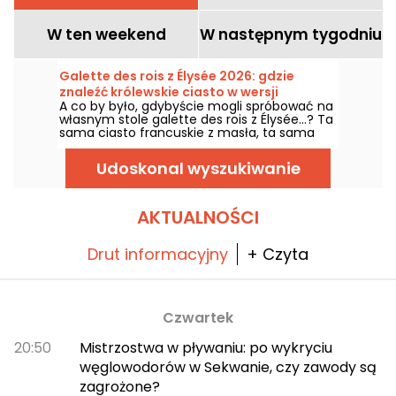
W ten weekend
W następnym tygodniu
Galette des rois z Élysée 2026: gdzie
znaleźć królewskie ciasto w wersji
A co by było, gdybyście mogli spróbować na
rodzinnej? - zdjęcia
własnym stole galette des rois z Élysée…? Ta
sama ciasto francuskie z masła, ta sama
domowa frangipane, a tym razem z ukrytą
migiełką, by każdy mógł zostać królem lub
Udoskonal wyszukiwanie
królową na chwilę, dzieląc się jednym
kawałkiem. Dostępna w wersji rodzinnej w
piekarni rzemieślniczej na 15. dzielnicy Paryża
— wierna oryginalnej recepturze podawanej
AKTUALNOŚCI
na pałacu, ale zaprojektowana tak, by
uświetnić nasze rodzinne spotkania!
Drut informacyjny
+ Czyta
Czwartek
20:50
Mistrzostwa w pływaniu: po wykryciu
węglowodorów w Sekwanie, czy zawody są
zagrożone?