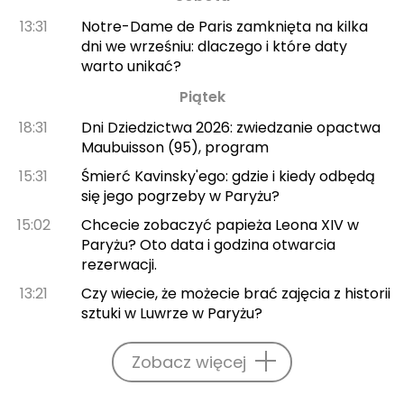
13:31
Notre-Dame de Paris zamknięta na kilka
dni we wrześniu: dlaczego i które daty
warto unikać?
Piątek
18:31
Dni Dziedzictwa 2026: zwiedzanie opactwa
Maubuisson (95), program
15:31
Śmierć Kavinsky'ego: gdzie i kiedy odbędą
się jego pogrzeby w Paryżu?
15:02
Chcecie zobaczyć papieża Leona XIV w
Paryżu? Oto data i godzina otwarcia
rezerwacji.
13:21
Czy wiecie, że możecie brać zajęcia z historii
sztuki w Luwrze w Paryżu?
Zobacz więcej