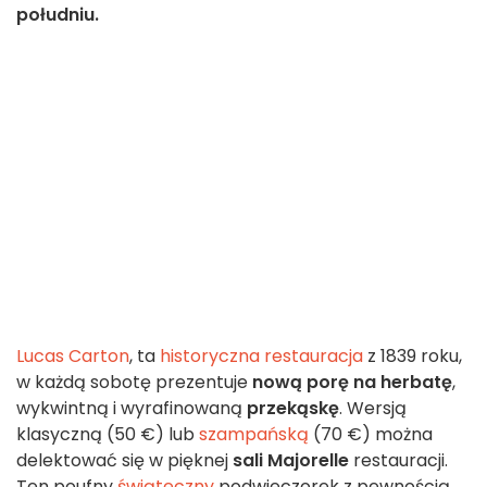
południu.
Lucas Carton
, ta
historyczna restauracja
z 1839 roku,
w każdą sobotę prezentuje
nową porę na herbatę
,
wykwintną i wyrafinowaną
przekąskę
. Wersją
klasyczną (50 €) lub
szampańską
(70 €) można
delektować się w pięknej
sali Majorelle
restauracji.
Ten poufny
świąteczny
podwieczorek z pewnością