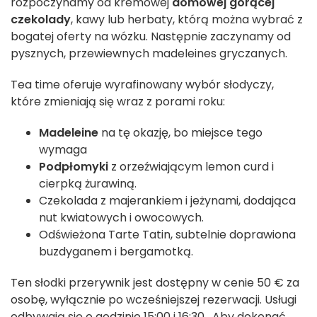
rozpoczynamy od kremowej
domowej gorącej
czekolady
, kawy lub herbaty, którą można wybrać z
bogatej oferty na wózku. Następnie zaczynamy od
pysznych, przewiewnych madeleines gryczanych.
Tea time oferuje wyrafinowany wybór słodyczy,
które zmieniają się wraz z porami roku:
Madeleine
na tę okazję, bo miejsce tego
wymaga
Podpłomyki
z orzeźwiającym lemon curd i
cierpką żurawiną.
Czekolada z majerankiem i jeżynami, dodająca
nut kwiatowych i owocowych.
Odświeżona Tarte Tatin, subtelnie doprawiona
buzdyganem i bergamotką.
Ten słodki przerywnik jest dostępny w cenie 50 € za
osobę, wyłącznie po wcześniejszej rezerwacji. Usługi
odbywają się o godzinie 15:00 i 16:30 . Aby dokonać