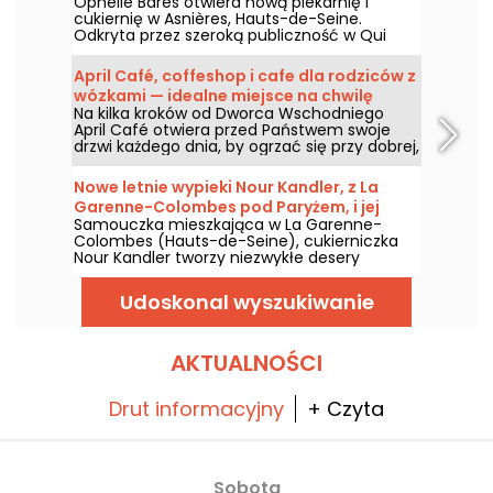
Ophélie Barès otwiera nową piekarnię i
cukiernię w Asnières, Hauts-de-Seine.
Odkryta przez szeroką publiczność w Qui
sera le prochain grand Pâtissier, a ostatnio w
l'Académie des Gâteaux, ta szefowa kuchni,
April Café, coffeshop i cafe dla rodziców z
która pracowała w niektórych z najlepszych
wózkami — idealne miejsce na chwilę
lokali na świecie, ma wiele do zaoferowania
Na kilka kroków od Dworca Wschodniego
cocooningu w 10. dzielnicy.
w swoim nowym skarbcu.
April Café otwiera przed Państwem swoje
drzwi każdego dnia, by ogrzać się przy dobrej,
gorącej kawie, by zatrzymać się na
podwieczorek lub spędzić chwilę w ciszy i w
Nowe letnie wypieki Nour Kandler, z La
suchym miejscu.
Garenne-Colombes pod Paryżem, i jej
Samouczka mieszkająca w La Garenne-
warsztaty
Colombes (Hauts-de-Seine), cukierniczka
Nour Kandler tworzy niezwykłe desery
warstwowe, tarty i flany, w całości domowej
roboty, na zamówienie. Przetestowaliśmy jej
Udoskonal wyszukiwanie
nową letnią kolekcję owocową na lato 2026 i
zapraszamy do poznania jej twórczości.
AKTUALNOŚCI
Drut informacyjny
+ Czyta
Sobota