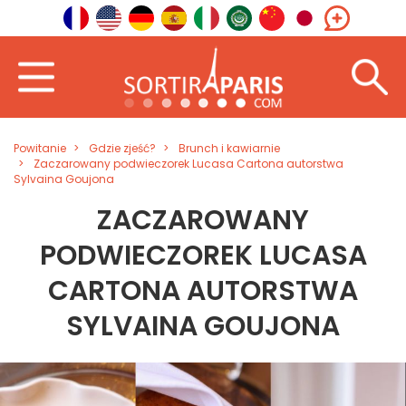
Powitanie
Gdzie zjeść?
Brunch i kawiarnie
Zaczarowany podwieczorek Lucasa Cartona autorstwa
Sylvaina Goujona
ZACZAROWANY
PODWIECZOREK LUCASA
CARTONA AUTORSTWA
SYLVAINA GOUJONA