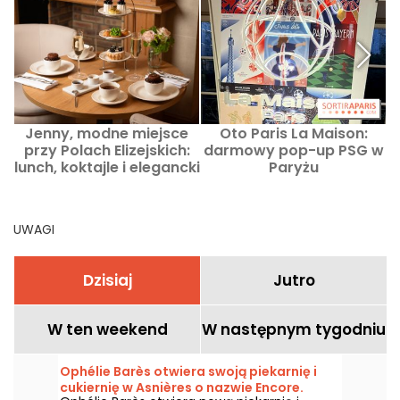
Jenny, modne miejsce
Oto Paris La Maison:
przy Polach Elizejskich:
darmowy pop-up PSG w
lunch, koktajle i elegancki
Paryżu
tea time
UWAGI
Dzisiaj
Jutro
W ten weekend
W następnym tygodniu
Ophélie Barès otwiera swoją piekarnię i
cukiernię w Asnières o nazwie Encore.